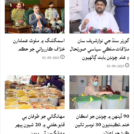
گورنر سنڌ جي نوازشريف سان
اسمگلنگ ۾ ملوث عملدارن
ملاقات،ملڪي سياسي صورتحال
خلاف ڪارروائي جو حڪم
۽ عام چونڊن بابت ڳالهيون
01-09-2023
01-09-2023
90 ڏينهن ۾ چونڊن جو امڪان
مهانگائي جو طوفان بي
ختم،تڪبنديون 30 نومبر تائين
قابو،هفتي ۾ 20 شيون ٻيهر
ڪرڻ جو اعلان
مهانگيون ٿي ويون