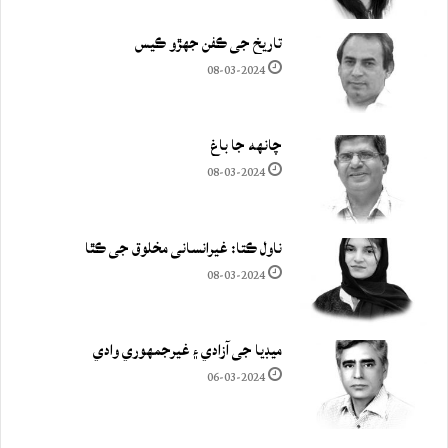
تاريخ جي ڪفن جھڙو ڪيس
08-03-2024
چانهه جا باغ
08-03-2024
ناول ڪتا: غيرانساني مخلوق جي ڪٿا
08-03-2024
ميڊيا جي آزادي ۽ غيرجمھوري وادي
06-03-2024