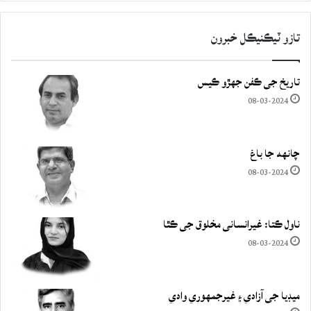
تازو ٽيڪنيڪل خبرون
تاريخ جي ڪفن جھڙو ڪيس
08-03-2024
چانهه جا باغ
08-03-2024
ناول ڪتا: غيرانساني مخلوق جي ڪٿا
08-03-2024
ميڊيا جي آزادي ۽ غيرجمھوري وادي