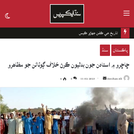
مينيو
tch
kin
تاريخ جي ڪفن جھڙو ڪيس
پاڪستان
سنڌ
ڇاڇرو ۾ استادن جون بدليون ڪرڻ خلاف ڳوٺاڻن جو مظاهرو
6
0
11-02-2023
Send
Zeeshan Ali
an
email