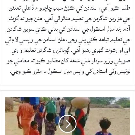
ظلم ڪيو آهي، استادن کي ڪڍڻ سبب ڇاڇرو ۽ ڏاهلي تعلقن
جي هزارين شاگردن جي تعليم متاثر ٿي آهي. هنن چيو ته ڳوٺ
آدم رند مڊل اسڪول جي استادن کي بدلي ڪري سوين شاگردن
جي تعليم تباھه ڪئي پئي وڃي، هاڻ استادن جي واپسي لاءِ ٽي
اي او رشوت گهري رهيو آهي. ڳوٺاڻن ۽ شاگردن تعليم واري
صوبائي وزير سردار علي شاهه کان مطالبو ڪيو ته معاملي جو
نوٽيس وٺي استادن کي واپس مڊل اسڪول ۾ مقرر ڪيو وڃي.