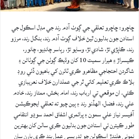
ڇاڇرو: ڇاڇرو تعلقي جي ڳوٺ آدم رند جي مڊل اسڪول جي
استادن جون بدليون ٿيڻ خلاف ڳوٺ آدم رند، بنگل رند، مرزو
رند، ڪاپڙي تڙ، شادي تڙ، وسايو تڙ، رٻاسر چانڊيو، چانور،
ڪيسراڙ ۽ هيرار سميت 10 کان وڌيڪ ڳوٺن جي ڳوٺاڻن ۽
شاگردن احتجاجي مظاهرو ڪري ٽائرن کي باهيون ڏئي روڊ
بلاڪ ڪري تعليم کاتي ٿر جي عملدارن خلاف نعريبازي
ڪئي. ان موقعي تي ارباب رند، امام بخش، ممتاز رند، خادم
علي رند، فضل، الهڏنو رند ۽ ٻين چيو ته تعلقي ايجوڪيشن
آفيسر نياز علي سمون ۽ پرائمري اشفاق احمد سوڍو انتقامي
طور ڪيترن ئي استادن جون بدليون ڪري سالن کان بهترين
نموني هلندڙ اسڪولن جو تدريسي عمل بند ڪري ٻارن سان