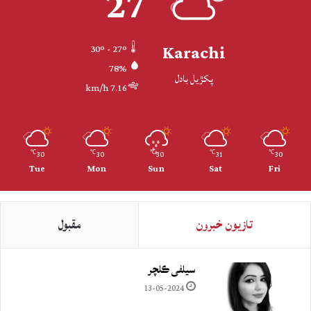
27
Karachi
30º - 27º
78%
پکڙيل بادل
7.16 km/h
30
30
30
31
30
℃
℃
℃
℃
℃
Tue
Mon
Sun
Sat
Fri
تازيون خبرون
مقبول
سيلفي ڪلچر
13-05-2024