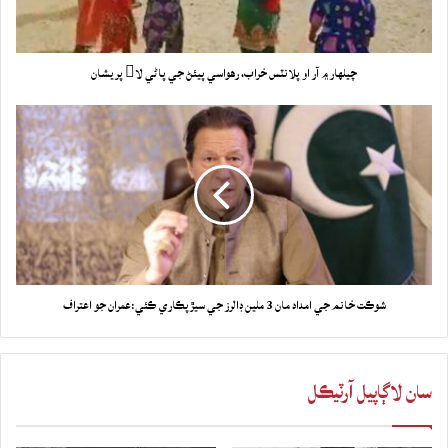
چيلهار ۾ آر او پلانٽس خراب، رهواسي پيئڻ جي پاڻي لا پريشان
شوڪت خانم جي امداد مان 3 ملين ڊالرز جي سيڙپڪاري ڪئي:عمران جو اعتراف
سان لاڳاپيل آرٽيڪل