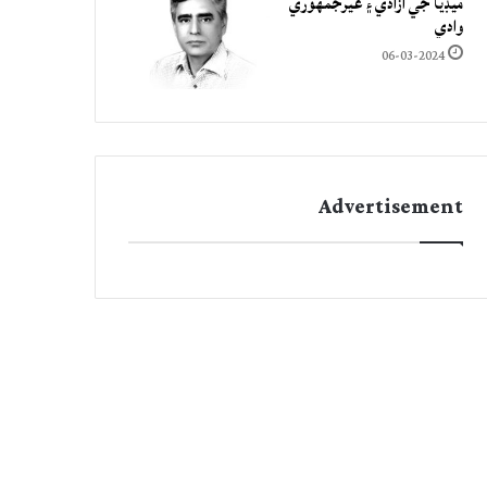
ميڊيا جي آزادي ۽ غيرجمھوري
وادي
06-03-2024
Advertisement