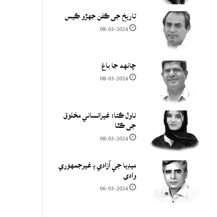
تاريخ جي ڪفن جھڙو ڪيس
08-03-2024
چانهه جا باغ
08-03-2024
ناول ڪتا: غيرانساني مخلوق
جي ڪٿا
08-03-2024
ميڊيا جي آزادي ۽ غيرجمھوري
وادي
06-03-2024