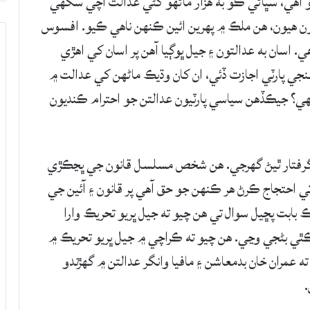
و آهي، سڀاڻي ڪو به هزار ماڻهو کڻي عدالت اچي سگهي
يون هيون، هن ملڪ ۾ پهرين ائين ڪنهن ناهي ڪيو. افسوس
ي. اسان به عدالتون ۽ جيل ڀوڳيا آهن پر اسان کي اهڙي
نجي پارٽي اجازت ڏئي، ان کان وڌيڪ ماڻهن کي عدالت ۾
 سگهي؟ جيڪڏهن سياسي پارٽيون عدالتن جو احترام ڪنديون
گرفتار ٿيڻ گھرجي. هن شخص مسلسل قانون جي ڀڃڪڙي
 احتجاج ڪرڻ هر ڪنهن جو حق آهي پر قانون ۽ آئين جي
 بابت پڇيل سوال تي هن چيو ته جيل ڀريو تحريڪ وارا
ه ڪٿي بڻجي وڃي. هن چيو ته ڪراچي ۾ جيل ڀريو تحريڪ ۾
ه عمران خان بدمعاشن ۽ مافيا وانگر عدالتن ۾ گھڙندو
.