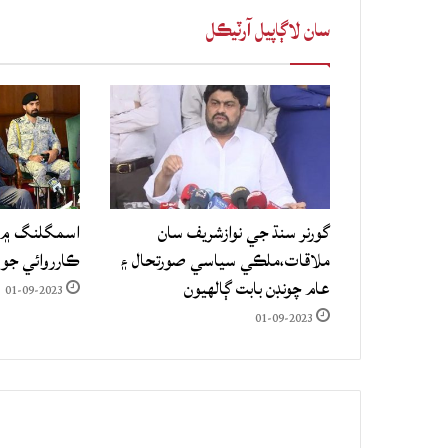
سان لاڳاپيل آرٽيڪل
گورنر سنڌ جي نوازشريف سان
اسمگلنگ ۾ م
ملاقات،ملڪي سياسي صورتحال ۽
ڪارروائي جو
عام چونڊن بابت ڳالهيون
01-09-2023
01-09-2023