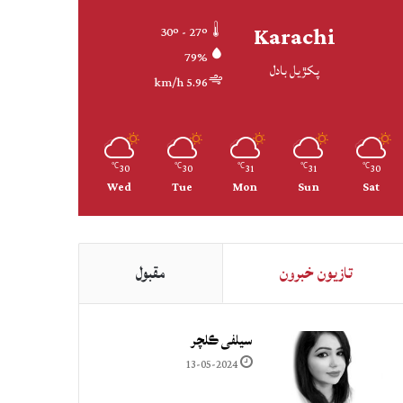
Karachi
30º - 27º
79%
پکڙيل بادل
5.96 km/h
30
30
31
31
30
℃
℃
℃
℃
℃
Wed
Tue
Mon
Sun
Sat
تازيون خبرون
مقبول
سيلفي ڪلچر
13-05-2024