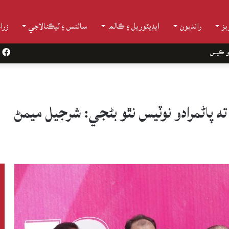
ز
رانديون
ايڊيٽوريل ۽ ڪالم
سائنس ۽ ٽيڪنالاجي
زرا
و ڪيس
k
پاڻمرادو نوٽيس نٿو بڻجي: شرجيل ميمڻ