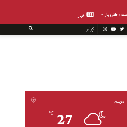
عت ۽ ڪاروبار
اخبار
Faceboo
Twitter
YouTube
Instagram
ڳوليو
موسم
27
℃