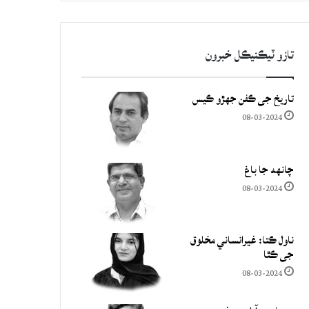
تازو ٽيڪنيڪل خبرون
تاريخ جي ڪفن جھڙو ڪيس
08-03-2024
چانهه جا باغ
08-03-2024
ناول ڪتا: غيرانساني مخلوق
جي ڪٿا
08-03-2024