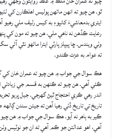
چيو ته عمران خان ملڪ ۾ غلط روايتون وجھي رهي
ٿو. هن چيو ته انهن ماڻهن پوليس اهلڪارن کي لٺ
ايتري بدمعاشيءَ کانپوءِ به کيس رليف ملي رهيو آه
رعايت ڪڏهن نه ناهي ملي. هن چيو ته مون کي پنه
وٺي ويندس. ڇا پيپلز پارٽي ايترا ماڻهو نٿي آڻي
ته عوام به عزت ڪندو.
هڪ سوال جي جواب ۾ هن چيو ته عمران خان کي 
ڪئي آهي. هن چيو ته ڪنهن به قسم جي زيادتي تي
اندر رهي ڪري احتجاج ٿيڻ گهرجي. جيل ڀريو تحريڪ
تاريخ تي تاريخ ڏئي رهيا آهن ته جيئن سندن ڳاله
ڪير به ٻاهر نه آيو. هڪ سوال جي جواب ۾ هن چيو ت
آهي، اهو عدالتن جو ڪم آهي ته ان جو نوٽيس وٺن