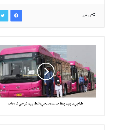
Facebook
ونڊ ڪريو
ڪراچي ۾ پيپلز پنڪ بس سروس جي وڌيڪ ٻن روٽن جي شروعات