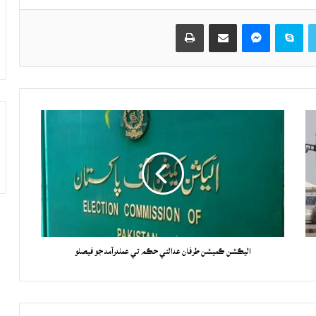
Twitter
Skype
Messenger
حصيداري ڪريو اي ميل ذريعي
اپيو
اليڪشن ڪميشن طرفان عدالتي حڪم تي عملدرآمد جو فيصلو