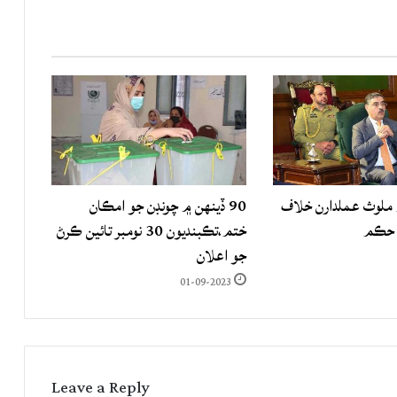
لوث عملدارن خلاف
90 ڏينهن ۾ چونڊن جو امڪان
 حڪم
ختم،تڪبنديون 30 نومبر تائين ڪرڻ
جو اعلان
01-09-2023
Leave a Reply