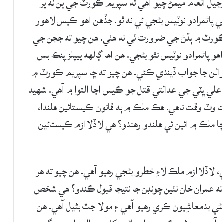
ل انعام ميمڻ چيو آهي ته سپريم ڪورٽ جي ٻن نه پر
پاڻمرادو نوٽيس بڻجي ئي نه ٿو. جڏهن اهو ڪيس لاهور
ڪورٽ ۾ ٻڌڻ جي ضرورت ئي نه هئي. هن چيو ته ججن جي
پاڻمرادو نوٽيس نٿو بڻجي. هن اها ڳالھه پيپلز پنڪ بس
ن جا جواب ڏيندي ڪئي. هن چيو ته ڇا سپريم ڪورٽ ۾
ار علي ڀٽي جي عدالتي قتل جو ڪيس اڃا التوا ۾ آهي. شهيد
ت وٽ وقت ناهي. هڪ ملڪ ۾ ٻه قانون ڪيستائين هلندا،
ڇا ملڪ ۾ ائين ئي هلندو رهندو؟ هي لاڏلاازم ڪيستائين
 لاڏلاازم ملڪ لاءِ خطرو بڻجي رهيو آهي. هن چيو ته هر
و ته عمران خان نئين چونڊن جا نتيجا قبول ڪندو؟ هي شخص
کڻي بدمعاشِيون ڪري رهيو آهي ۽ مولا جٽ بڻيل آهي. هن