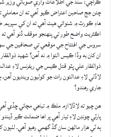
ڪراچي: سنڌ جي اطلاعات واري صوبائي وزير شرجي
چئن جج صاحبن اعتراض ڪيو آهي ته ان معاملي تي 
هاءِ ڪورٽ ۾ شنوائي هيٺ آهي ته ان کي سپريم 
اڪثريت واضح طور تي پنهنجو موقف ڏنو آهي ته اهو 
سروس جي افتتاح جي موقعي تي صحافين جي سوال
ان کان به وڏا ڪيس التوا ۾ نه آهن؟ شهيد ذوالفق
ذوالفقار علي ڀٽو قتل ڪيس جي ريفرنس لاءِ عدال
لاڏلي لاءِ عدالتون رات جو کوليون وينديون آهن، 
جاري رهندو؟
هن چيو ته لاڏلاازم ملڪ ۾ تباهي مچائي ڇڏي آهي،
پارٽي چونڊن لاءِ تيار آهي پر اها ضمانت ڪير ڏيند
ٻه ٽي هزار ماڻهن سان گڏ گهمي رهيو آهي. لٺيون 