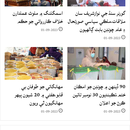
گورنر سنڌ جي نوازشريف سان
اسمگلنگ ۾ ملوث عملدارن
ملاقات،ملڪي سياسي صورتحال
خلاف ڪارروائي جو حڪم
۽ عام چونڊن بابت ڳالهيون
01-09-2023
01-09-2023
90 ڏينهن ۾ چونڊن جو امڪان
مهانگائي جو طوفان بي
ختم،تڪبنديون 30 نومبر تائين
قابو،هفتي ۾ 20 شيون ٻيهر
ڪرڻ جو اعلان
مهانگيون ٿي ويون
01-09-2023
01-09-2023