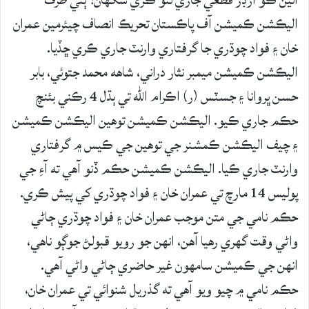
اليڪشن ڪميشن آف پاڪستان تحريڪ انصاف چيئرمين عمران
خان ۽ فواد چوڌري جا گرفتاري وارنٽ جاري ڪري ڇڏيا.
اليڪشن ڪميشن ميمبر نثار دراني، شاهه محمد جتوئي، بابر
حسن ڀروانا ۽ جسٽس (ر) اڪرام الله تي ٻڌل 4 رڪني بئنچ
حڪم جاري ڪيو. اليڪشن ڪميشن توهين اليڪشن ڪميشن
۽ چيف اليڪشن ڪمشنر جي توهين جي ڪيس ۾ گرفتاري
وارنٽ جاري ڪيا. اليڪشن ڪميشن حڪم ڏنو آهي ته آءِ جي
پوليس 14 مارچ تي عمران خان ۽ فواد چوڌري کي پيش ڪري.
حڪم نامي جي متن موجب عمران خان ۽ فواد چوڌري ڄاڻي
واڻي وقت گهري رهيا آهن، انهن جو رويو قبولڻ جوڳو ناهي،
انهن جي ڪميشن سامهون غير حاضري ڄاڻي واڻي آهي.
حڪم نامي ۾ چيو ويو آهي ته گذريل شنوائي تي عمران خان،