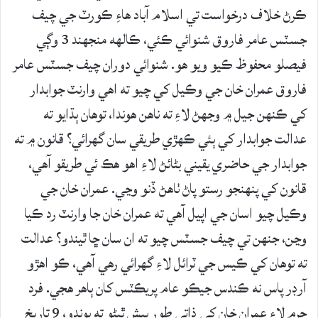
ڪرڻ خلاف درخواست تي اسلام آباد هاءِ ڪورٽ جي چيف
جسٽس عامر فاروق شنوائي ڪئي، ڪالهه منجهند 3 وڳي
فيصلو محفوظ ڪيو ويو هو. شنوائي دوران چيف جسٽس عامر
فاروق عمران خان جي وڪيل کي چيو ته اهي وارنٽ جوابدار
کي ڪنهن جيل ۾ وجهڻ لاءِ ته ناهن هوندا، توهان ٻڌايو ته
عدالت جوابدار کي ٻئي ڪهڙي طريقي سان گهرائي؟ قانون ۾ ته
جوابدار جي حاضري يقيني بڻائڻ لاءِ اهو هڪ ئي طريقو آهي،
قانون کي پنهنجو رستو پاڻ ٺاهڻ ڏنو وڃي. عمران خان جي
وڪيل چيو اسان جي اپيل آهي ته عمران خان جا وارنٽ رد ڪيا
وڃن، جنهن تي چيف جسٽس چيو ته ان سان ڇا ٿيندو؟ عدالت
ته توهان کي ڪيس جي ٽرائل لاءِ گهرائي رهي آهي، ڪو اهڙو
آرڊر پاس نه ڪندس جيڪو عام پريڪٽس کان ٻاهر هجي. فرد
جرم لاءِ عمران خان کي ذاتي طور پيش ٿيڻو ته پوندو، 9 تاريخ