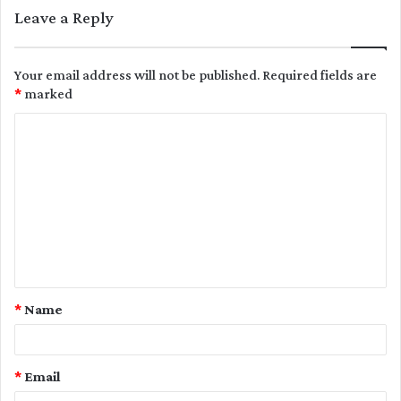
Leave a Reply
Your email address will not be published.
Required fields are
*
marked
C
o
m
m
e
n
t
*
Name
*
*
Email