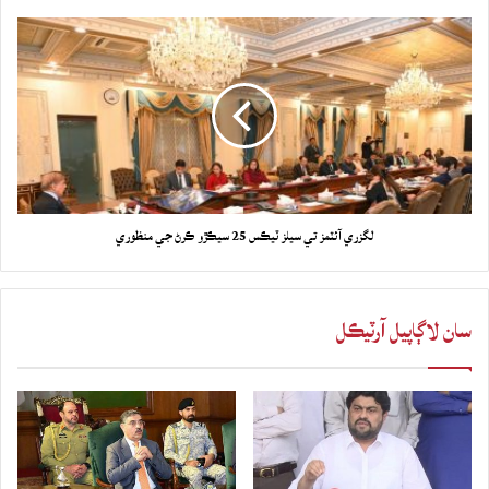
لگزري آئٽمز تي سيلز ٽيڪس 25 سيڪڙو ڪرڻ جي منظوري
سان لاڳاپيل آرٽيڪل