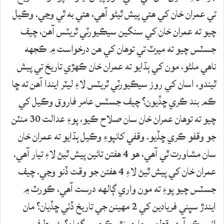
تي عمران خان کي هتي پيش ٿيڻو آهي، هتي به ٿي وڃي. وڪيل
چيو ته عمران خان کي سنگين سيڪيورٽي ٿريٽس آهن، چيف
جسٽس چيو ته ميرٽ تي توهان کي هن درخواست ۾ ڪجهه
ناهي ملڻو، مون کي ٻڌايو ته عمران خان ڪهڙي تاريخ تي پيش
ٿيندو، اسان کي روز سيڪيورٽي ٿريٽس لاءِ ليٽر ايندا آهن ته ڇا
ڪم بند ڪري ڇڏيون؟ چيف جسٽس عامر فاروق وڪيل کي
چيو ته توهان عمران خان سان صلاح ڪيو، پوءِ عدالت 30 منٽن
جو وقفو ڪري ڇڏيو. وقفي کانپوءِ وڪيل ٻڌايو ته عمران خان
سان مشاورت ٿي آهي، هو 4 هفتن تائين پيش ٿيڻ لاءِ تيار آهي.
عمران خان کي پيش ٿيڻ لاءِ 4 هفتن جو وقت ڏنو وڃي. چيف
جسٽس چيو پوءِ ته مون واري ڳالهه درست آهي، ڪورٽ ۾
ايندڙ سڀني فريادين کي 2 مهينن جي تاريخ ڏئي ڇڏيان؟ مان
ائين ڪو آرڊر قطعي جاري نٿو ڪري سگهان؟ ٻئي طرف