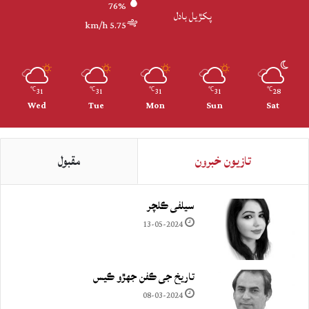
76%
پکڙيل بادل
5.75 km/h
31
31
31
31
28
℃
℃
℃
℃
℃
Wed
Tue
Mon
Sun
Sat
تازيون خبرون
مقبول
سيلفي ڪلچر
13-05-2024
تاريخ جي ڪفن جھڙو ڪيس
08-03-2024