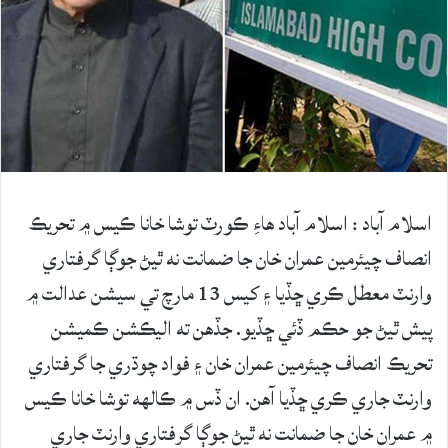
اسلام آباد : اسلام آباد هاءِ ڪورٽ توشا خانا ڪيس ۾ تحريڪ
انصاف چيئرمين عمران خان جا ضمانت نه ٿيڻ جوڳا گرفتاري
وارنٽ معطل ڪري ڇڏيا ۽ کيس 13 مارچ تي سيشن عدالت ۾
پيش ٿيڻ جو حڪم ڏئي ڇڏيو. جڏهن ته اليڪشن ڪميشن
تحريڪ انصاف چيئرمين عمران خان ۽ فواد چوڌري جا گرفتاري
وارنٽ جاري ڪري ڇڏيا آهن. ان ڏس ۾ ڪالهه توشا خانا ڪيس
۾ عمران خان جا ضمانت نه ٿيڻ جوڳا گرفتاري وارنٽ جاري