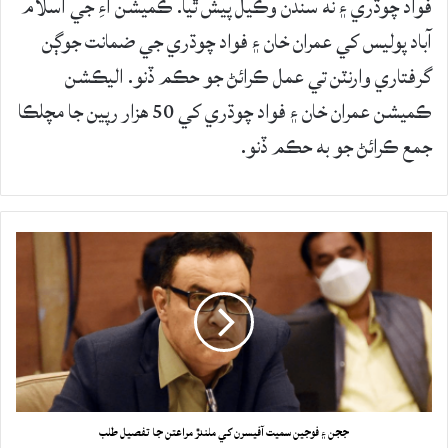
فواد چوڌري ۽ نه سندن وڪيل پيش ٿيا. ڪميشن آءِ جي اسلام
آباد پوليس کي عمران خان ۽ فواد چوڌري جي ضمانت جوڳن
گرفتاري وارنٽن تي عمل ڪرائڻ جو حڪم ڏنو. اليڪشن
ڪميشن عمران خان ۽ فواد چوڌري کي 50 هزار رپين جا مچلڪا
جمع ڪرائڻ جو به حڪم ڏنو.
ججن ۽ فوجين سميت آفيسرن کي ملندڙ مراعتن جا تفصيل طلب