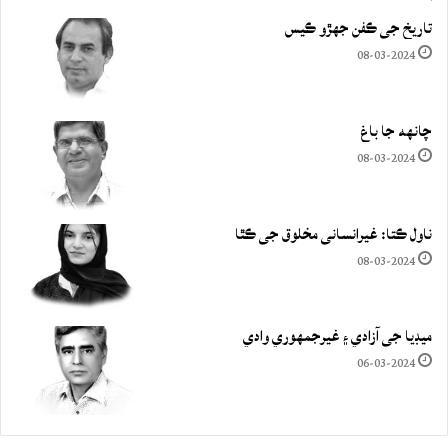
تاريخ جي ڪفن جھڙو ڪيس
08-03-2024
چانهه جا باغ
08-03-2024
ناول ڪتا: غيرانساني مخلوق جي ڪٿا
08-03-2024
ميڊيا جي آزادي ۽ غيرجمھوري وادي
06-03-2024