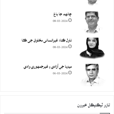
چانهه جا باغ
08-03-2024
ناول ڪتا: غيرانساني مخلوق جي ڪٿا
08-03-2024
ميڊيا جي آزادي ۽ غيرجمھوري وادي
06-03-2024
تازو ٽيڪنيڪل خبرون