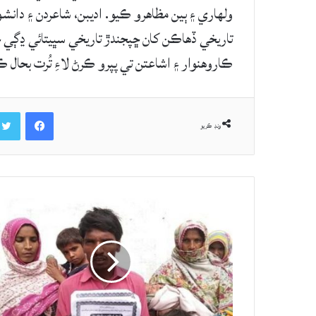
ولھاري ۽ ٻين مظاهرو ڪيو. اديبن، شاعردن ۽ دانش
تاريخي ڏهاڪن کان ڇپجندڙ تاريخي سڀيتائي ڍڳي
ڪاروهنوار ۽ اشاعتن تي پپرو ڪرڻ لاءِ تُرت بحال 
Facebook
ونڊ ڪريو