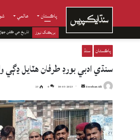
پاڪستان
عالمي
شوب
تاريخ جي ڪفن جھڙ
بريڪنگ نيوز
پاڪستان
سنڌ
سنڌي ادبي بورڊ طرفان هٽايل ڍڳي واري ل
Send
23
0
18-03-2023
Zeeshan Ali
an
email