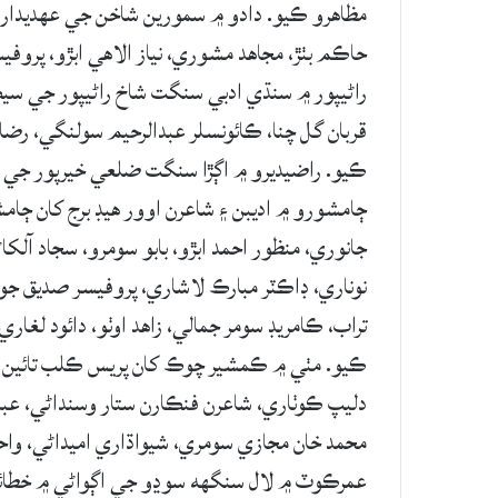
مظاهرو ڪيو. دادو ۾ سمورين شاخن جي عهديدارن
حاڪم بٺڙ، مجاھد مشوري، نياز الاھي ابڙو، پروفيس
راڻيپور ۾ سنڌي ادبي سنگت شاخ راڻيپور جي سي
قربان گل چنا، ڪائونسلر عبدالرحيم سولنگي، رضا ر
ڪيو. راضيديرو ۾ اڳڙا سنگت ضلعي خيرپور جي را
ڄامشورو ۾ اديبن ۽ شاعرن اوور ھيڊ برج کان ڄ
جانوري، منظور احمد ابڙو، بابو سومرو، سجاد آلک
نوناري، ڊاڪٽر مبارڪ لاشاري، پروفيسر صديق جوي
تراب، ڪامريڊ سومر جمالي، زاھد اوٺو، دائود لغاري
ڪيو. مٺي ۾ ڪمشير چوڪ کان پريس ڪلب تائين ر
دليپ ڪوٺاري، شاعرن فنڪارن ستار وسنداڻي، عبدا
محمد خان مجازي سومري، شيواڌاري اميداڻي، واح
عمرڪوٽ ۾ لال سنگھه سوڍو جي اڳواڻي ۾ خطائي ٿيٻ