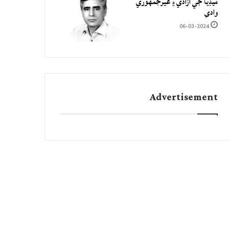
ميڊيا جي آزادي ۽ غيرجمھوري
وادي
06-03-2024
Advertisement