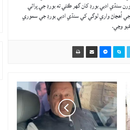
ورن سنڌي ادبي بورڊ کان گهر ڪئي ته بورڊ جي پراڻي
 جي اُهڃاڻ واري لوگي کي سنڌي ادبي بورڊ جي سموري
ڪيو وڃي.
Twitter
Skype
Messenger
حصيداري ڪريو اي ميل ذريعي
اپيو