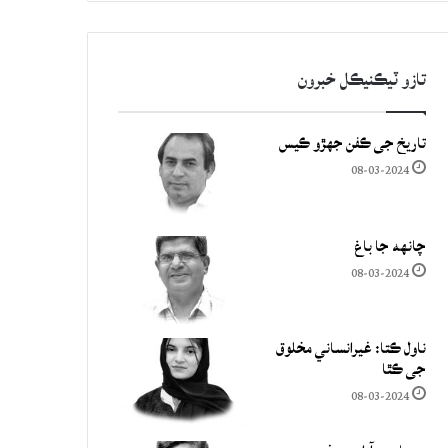
تازو ٽيڪنيڪل خبرون
تاريخ جي ڪفن جھڙو ڪيس
08-03-2024
چانهه جا باغ
08-03-2024
ناول ڪتا: غيرانساني مخلوق
جي ڪٿا
08-03-2024