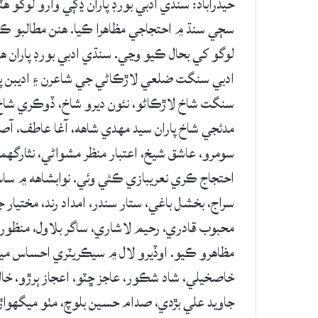
حيدرآباد: سنڌي ادبي بورڊ پاران ڍڳي وارو لوگو
سڄي سنڌ ۾ احتجاجي مظاهرا ڪيا. هنن مطالبو ڪي
ادبي سنگت ضلعي لاڙڪاڻي جي شاعرن ۽ اديبن پ
سنگت شاخ لاڙڪاڻو، نئون ديرو شاخ، ڏوڪري شاخ
مدئجي شاخ پاران سيد مهدي شاهه، آغا عاطف، آ
سومرو، عاشق شيخ، اعتبار منظر مشواڻي، نثارگه
احتجاج ڪري نعريبازي ڪئي وئي. نوابشاهه ۾ سا
سراج، بخشل باغي، ستار سندر، امداد رند، مختيار
محبوب قادري، رحيم لاشاري، ساگر بلاول، منظور گ
مظاهرو ڪيو. اوڏيرو لال ۾ سيڪريٽري احساس مير
خاصخيلي، شاد شڪور، عاجز ڇٽو، اعجاز ٻرڙو، خالد 
جاويد علي بڙدي، صدام حسين بلوچ، مٺو ميگهو