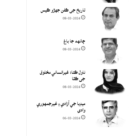
تاريخ جي ڪفن جھڙو ڪيس
08-03-2024
چانهه جا باغ
08-03-2024
ناول ڪتا: غيرانساني مخلوق
جي ڪٿا
08-03-2024
ميڊيا جي آزادي ۽ غيرجمھوري
وادي
06-03-2024