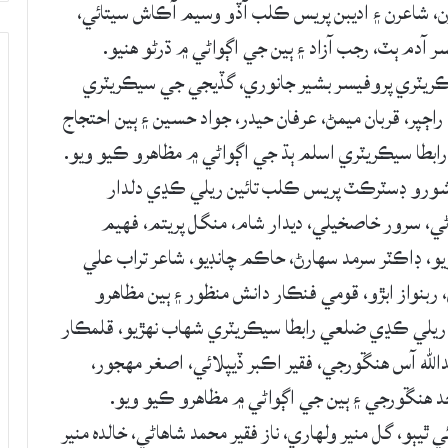
، شاعرن ۽ اديبن پريس ڪلب آڏو وسيم آڪاش سيتائي،
ر آدم ٻٽ، رجب آزاد ۽ ٻين جي اڳواڻي ۾ ڌرڻو هنيو.
ڪريٽري پروفيسر بشير جانوري، گڏيجي جي سيڪريٽري
اڄپر، قربان ميمڻ، عرفان حيدر، جواد حسين ۽ ٻين احتجاج
بطا سيڪريٽري اسلم ٻڌ جي اڳواڻي ۾ مظاهرو ڪيو ويو.
امشورو ڊسٽرڪٽ پريس ڪلب تائين ريلي ڪڍي دلدار
اڻي، سرور خاصخيلي، ديدار شام، منگل پريتم، فھيم
و، ڊاڪٽر سرمد سهارڻ، حاڪم چانڊيو، شاعر تراب علي
، ربنواز ابڙو، قومي فنڪار دانش منظور ۽ ٻين مظاهرو
يلي ڪڍي ضلعي رابطا سيڪريٽري شهاب نهڙيو، قلمڪار
لله آس هنڱورجي، فقير اڪبر ڏيپلائي، اصغر مهجور،
د هنڱورجي ۽ ٻين جي اڳواڻي ۾ مظاهرو ڪيو ويو.
و، گل منير ولھاري، ناز فقير محمد شاھاڻي، خالدہ منير