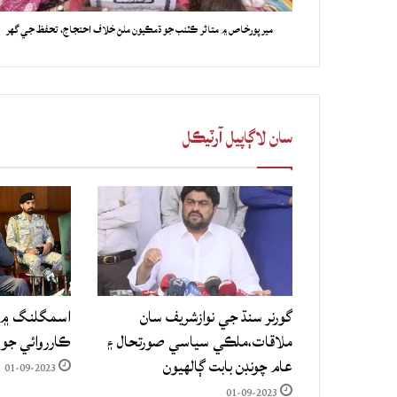
ميرپورخاص ۾ متاثر ڪٽنب جو ڌمڪيون ملڻ خلاف احتجاج، تحفظ جي گهر
سان لاڳاپيل آرٽيڪل
گورنر سنڌ جي نوازشريف سان
اسمگلنگ ۾ م
ملاقات،ملڪي سياسي صورتحال ۽
ڪارروائي جو
عام چونڊن بابت ڳالهيون
01-09-2023
01-09-2023