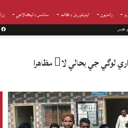
ز
رانديون
ايڊيٽوريل ۽ ڪالم
سائنس ۽ ٽيڪنالاجي
زرا
و ڪيس
k
وگي جي بحالي لا مظاهرا