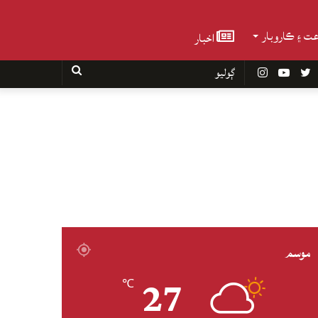
عت ۽ ڪاروبار
اخبار
Faceboo
Twitter
YouTube
Instagram
ڳوليو
موسم
27
℃