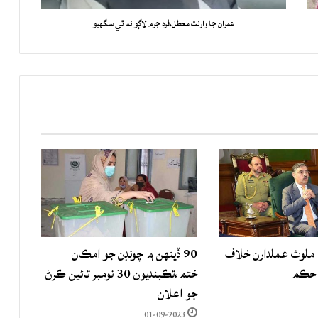
عمران جا وارنٽ معطل،فرد جرم لاڳو نه ٿي سگهيو
لوث عملدارن خلاف
90 ڏينهن ۾ چونڊن جو امڪان
 حڪم
ختم،تڪبنديون 30 نومبر تائين ڪرڻ
جو اعلان
01-09-2023