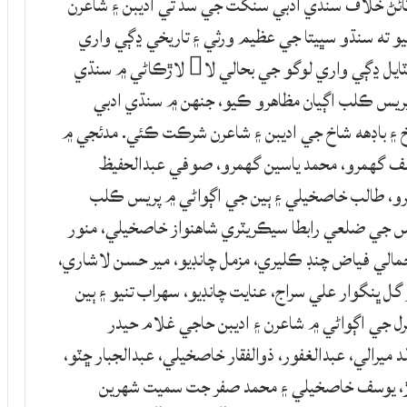
 هٽائڻ خلاف سنڌي ادبي سنگت جي سڏ تي اديبن ۽ شاعرن
و ته سنڌو سڀيتا جي عظيم ورثي ۽ تاريخي ڍڳي واري
لوگو کي بحال ڪيو وڃي. سنڌي ادبي بورڊ پاران هٽايل ڍڳي واري لوگو جي بحالي لا لاڙڪاڻي ۾ سنڌي
ريس ڪلب اڳيان مظاهرو ڪيو، جنهن ۾ سنڌي ادبي
 ۽ باڊهه شاخ جي اديبن ۽ شاعرن شرڪت ڪئي. مدئجي ۾
صف گهمرو، محمد ياسين گهمرو، صوفي عبدالحفيظ
مرو، طالب خاصخيلي ۽ ٻين جي اڳواڻي ۾ پريس ڪلب
س جي ضلعي رابطا سيڪريٽري شاھنواز خاصخيلي، منور
 جمالي فياض چنڊ ڪليري، مزمل چانڊيو، مير حسن لاشاري،
ل ڀنگوار علي سراج، عنايت چانڊيو، سهراب تنيو ۽ ٻين
ل جي اڳواڻي ۾ شاعرن ۽ اديبن حاجي غلام حيدر
ميرالي، عبدالغفور، ذوالفقار خاصخيلي، عبدالجبار ڇٽو،
اڙ، يوسف خاصخيلي ۽ محمد صفر جت سميت شهرين