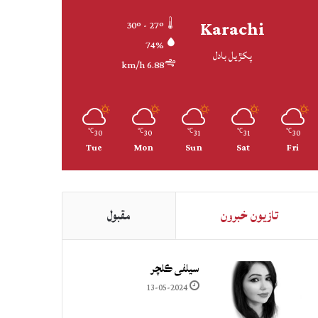
Karachi
30º - 27º
74%
پکڙيل بادل
6.88 km/h
30
30
31
31
30
℃
℃
℃
℃
℃
Tue
Mon
Sun
Sat
Fri
تازيون خبرون
مقبول
سيلفي ڪلچر
13-05-2024