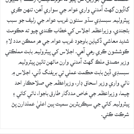
گاڏيون گهٽ آمدني واري عوام جي سواري آهن، تنهن ڪري
پيٽروليم سبسڊي سڌو سنئون غريب عوام جي رليف جو سبب
بڻجندي. وزيراعظم اجلاس کي خطاب ڪندي چيو ته حڪومت
شديد معاشي ڏکياين باوجود غريب عوام جي هر ممڪن مدد لاءِ
ڪوششون ڪري رهي آهي. اجلاس کي پيٽروليم بابت مملڪتي
وزير مصدق ملڪ گهٽ آمدني وارن ماڻهن تائين پيٽروليم
سبسڊي ڏيڻ بابت حڪمت عملي تي بريفنگ ڏني، اجلاس ۾
ناڻي واري وزير اسحاق ڊار، وزيراعظم جي صلاحڪار احد
چيما، وزيراعظم جي خاص مددگار طارق باجوا، ناڻي کاتي ۽
پيٽروليم کاتي جي سيڪريٽرين سميت ٻين اعليٰ عملدارن پڻ
شرڪت ڪئي.