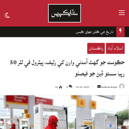
مينيو
tch
kin
تاريخ جي ڪفن جھڙو ڪيس
اسلام آباد
پاڪستان
حڪومت جو گهٽ آمدني وارن کي رليف، پيٽرول في لٽر 50
رپيا سستو ڏيڻ جو فيصلو
10
0
19-03-2023
Send
Kaleem Rajar
an
email