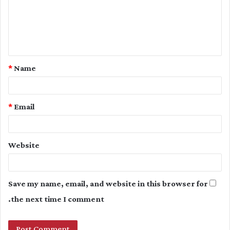
m
e
n
t
*
Name
*
*
Email
Website
Save my name, email, and website in this browser for
the next time I comment.