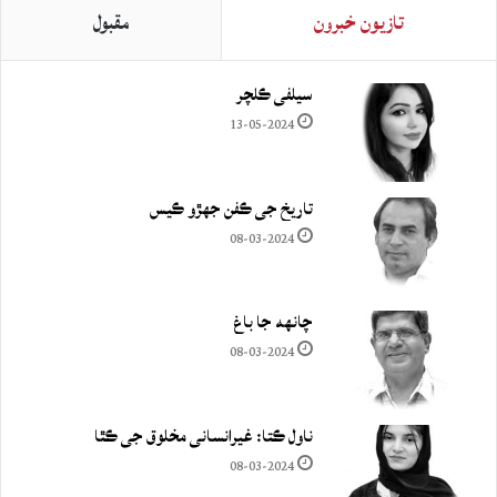
تازيون خبرون
مقبول
سيلفي ڪلچر
13-05-2024
تاريخ جي ڪفن جھڙو ڪيس
08-03-2024
چانهه جا باغ
08-03-2024
ناول ڪتا: غيرانساني مخلوق جي ڪٿا
08-03-2024