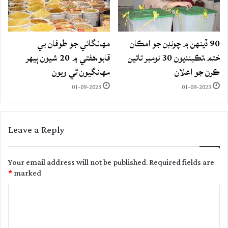
90 ڏينهن ۾ چونڊن جو امڪان
مهانگائي جو طوفان بي
ختم،تڪبنديون 30 نومبر تائين
قابو،هفتي ۾ 20 شيون ٻيهر
ڪرڻ جو اعلان
مهانگيون ٿي ويون
01-09-2023
01-09-2023
Leave a Reply
Your email address will not be published.
Required fields are
*
marked
C
o
m