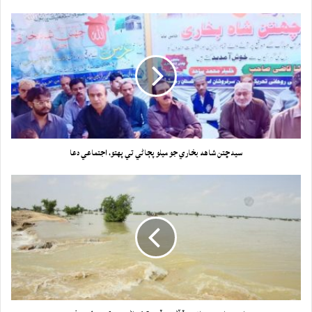
سيد ڇتن شاهه بخاري جو ميلو پڄاڻي تي پهتو، اجتماعي دعا