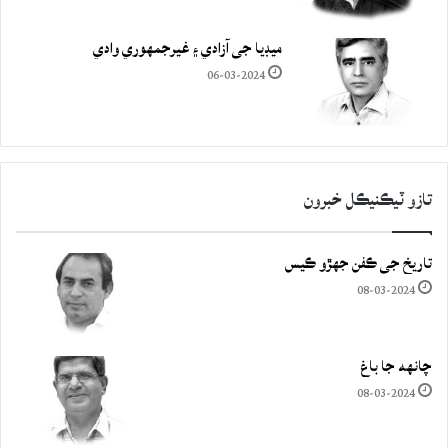
ميڊيا جي آزادي ۽ غيرجمھوري وادي
06-03-2024
تازو ٽيڪنيڪل خبرون
تاريخ جي ڪفن جھڙو ڪيس
08-03-2024
چانهه جا باغ
08-03-2024