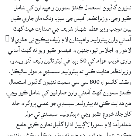
ننڍيون گاڏيون استعمال ڪندڙ سمورن واهپيدارن کي شامل
ڪيو وڃي. وزيراعظم آفيس جي ميڊيا ونگ مان جاري ڪيل
بيان موجب وزيراعظم شهباز شريف جي صدارت هيٺ گهٽ
آمدني وارن پيٽروليم واهپيدارن لاءِ رليف پيڪيج تي جائزي لا
لاهور ۾ اجلاس ٿيو، جنهن ۾ فيصلو ڪيو ويو ته گهٽ آمدني
واري غريب عوام کي 50 رپيا في ليٽر تائين رليف ڏنو ويندو،
وزيراعظم هدايت ڪئي ته پيٽروليم سبسڊي ۾ موٽر سائيڪل،
رڪشا کانسواءِ 800 سي سي سميت ننڍيون گاڏيون استعمال
ڪندڙ سمورن گهٽ آمدني وارن صارفين کي شامل ڪيو وڃي.
هن هدايت ڪئي ته پيٽروليم سبسڊي جو عملي پروگرام جلد
کان جلد شروع ڪيو وڃي ۽ پيٽروليم سبسڊي تي موثر
عملدرآمد لاءِ سمورا لاڳاپيل ادارا گڏيل تعاون ڪري جامع
حڪمت عملي جوڙين. هن چيو ته موٽرسائيڪل، رڪشا ۽ ننڍيون