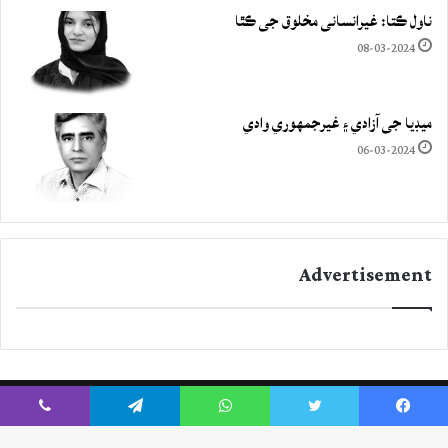
ناول ڪتا: غيرانساني مخلوق جي ڪٿا
08-03-2024
ميڊيا جي آزادي ۽ غيرجمھوري وادي
06-03-2024
Advertisement
Viber
Telegram
WhatsApp
Twitter
Facebook
Instagram
YouTube
Twitter
Facebook