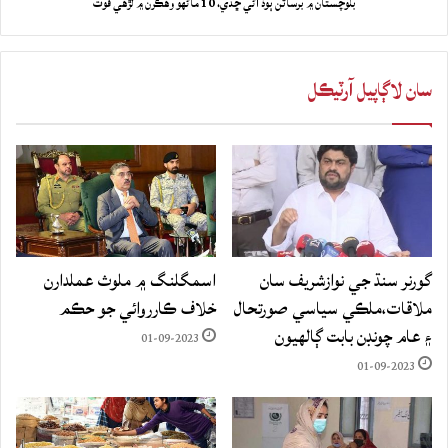
بلوچستان ۾ برساتن ٻوڏ آڻي ڇڏي، 10 ماڻهو وهڪرن ۾ لڙهي فوت
سان لاڳاپيل آرٽيڪل
گورنر سنڌ جي نوازشريف سان
اسمگلنگ ۾ ملوث عملدارن
ملاقات،ملڪي سياسي صورتحال
خلاف ڪارروائي جو حڪم
۽ عام چونڊن بابت ڳالهيون
01-09-2023
01-09-2023