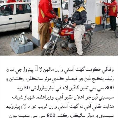
وفاقي حڪومت گهٽ آمدني وارن ماڻهن لا پيٽرول جي مد ۾
رليف پئڪيج ڏيڻ جو فيصلو ڪندي موٽر سائيڪلن، رڪشائن ۽
800 سي سي تائين گاڏين لاءِ في ليٽر پيٽرول تي 50 رپيا
سبسڊي ڏيڻ جو اعلان ڪيو آهي. وزيراعظم شهباز شريف
هدايت ڪئي آهي ته گهٽ آمدني وارن غريب عوام لاءِ پيٽروليم
سبسڊي ۾ موٽر سائيڪل، رڪشا، 800 سي سي سميت ٻيون