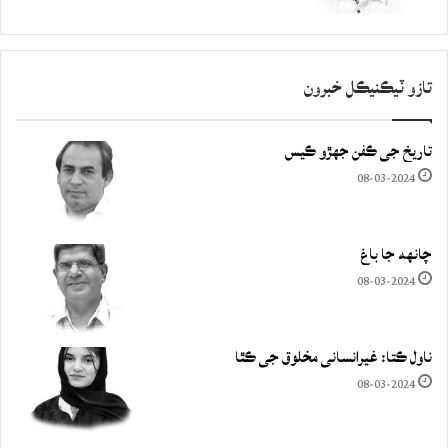
تازو ٽيڪنيڪل خبرون
تاريخ جي ڪفن جھڙو ڪيس
08-03-2024
چانهه جا باغ
08-03-2024
ناول ڪتا: غيرانساني مخلوق جي ڪٿا
08-03-2024