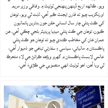
ويو. ڪالهه اربع ڏينهن پنهنجي ٽوئيٽ ۾ وفاقي وزير مريم
اورنگزيب چيو ته فارن ايجنٽ ڪير آهي، ثابت ٿي ويو. توهان
کي ڪٺ پتلي چار سال انساني حقن جون بدترين پائماليون
ڪيون، توهان جي ڪٺ پتلي ميڊيا پريڊيٽر بڻجي چڪي آهي. هن
عمران خان کي مخاطب ڪندي چيو ته توهان جو ڪٺ پتلي
پاڪستان ۾ مالياتي، سياسي ۽ سفارتي تباهي جو ذميوار آهي،
عالمي لابسٽ پاڪستان ۾ گهرو ويڙهه ڪرائڻ جي لاءِ متحرڪ
ٿي ويا آهن، اهو ٽوئيٽ انهي منصوبي جي ڪڙيءَ آهي.