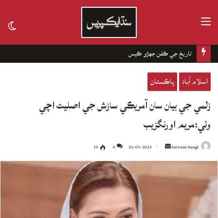
مينيو
tch
kin
تاريخ جي ڪفن جھڙو ڪيس
اسلام آباد
پاڪستان
زلمي جي بيان سان آمريڪي سازش جي اصليت اچي
وئي:مريم اورنگزيب
10
0
22-03-2023
Send
Satram Sangi
an
email