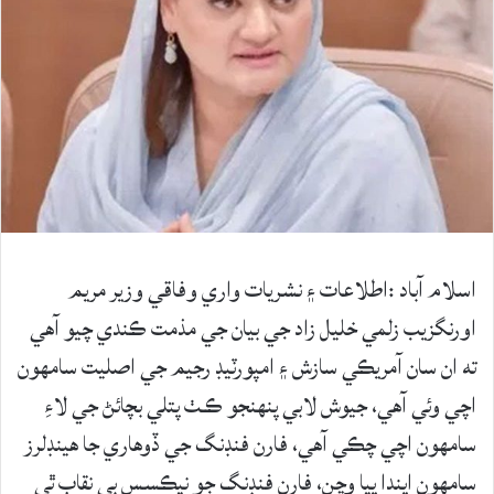
اسلام آباد :اطلاعات ۽ نشريات واري وفاقي وزير مريم
اورنگزيب زلمي خليل زاد جي بيان جي مذمت ڪندي چيو آهي
ته ان سان آمريڪي سازش ۽ امپورٽيڊ رجيم جي اصليت سامهون
اچي وئي آهي، جيوش لابي پنهنجو ڪـٺ پتلي بچائڻ جي لاءِ
سامهون اچي چڪي آهي، فارن فنڊنگ جي ڏوهاري جا هينڊلرز
سامهون ايندا پيا وڃن، فارن فنڊنگ جو نيڪسس بي نقاب ٿي