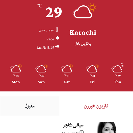
29
℃
Karachi
29º - 27º
74%
پکڙيل بادل
8.19 km/h
30
29
31
31
29
℃
℃
℃
℃
℃
Mon
Sun
Sat
Fri
Thu
تازيون خبرون
مقبول
سيلفي ڪلچر