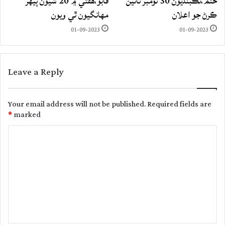
ختم،تڪبنديون 30 نومبر تائين
قابو،هفتي ۾ 20 شيون ٻيهر
ڪرڻ جو اعلان
مهانگيون ٿي ويون
01-09-2023
01-09-2023
Leave a Reply
Your email address will not be published.
Required fields are
*
marked
C
o
m
m
e
n
t