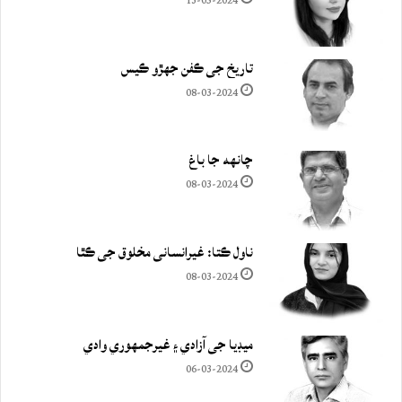
13-05-2024
تاريخ جي ڪفن جھڙو ڪيس
08-03-2024
چانهه جا باغ
08-03-2024
ناول ڪتا: غيرانساني مخلوق جي ڪٿا
08-03-2024
ميڊيا جي آزادي ۽ غيرجمھوري وادي
06-03-2024