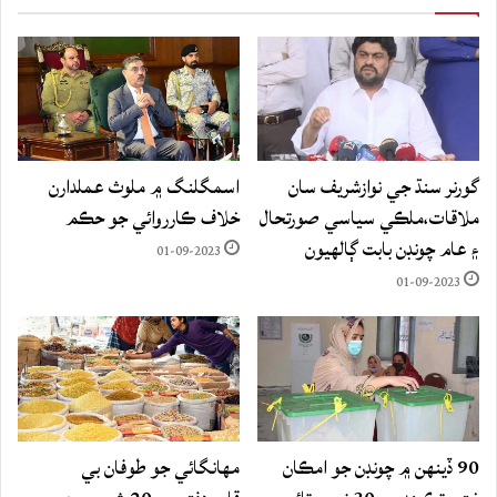
گورنر سنڌ جي نوازشريف سان
اسمگلنگ ۾ ملوث عملدارن
ملاقات،ملڪي سياسي صورتحال
خلاف ڪارروائي جو حڪم
۽ عام چونڊن بابت ڳالهيون
01-09-2023
01-09-2023
90 ڏينهن ۾ چونڊن جو امڪان
مهانگائي جو طوفان بي