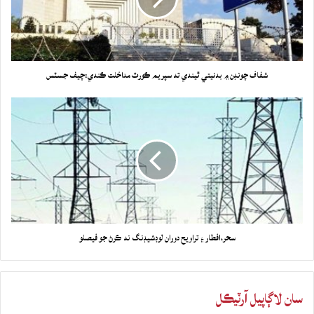
شفاف چونڊن ۾ بدنيتي ٿيندي ته سپريم ڪورٽ مداخلت ڪندي:چيف جسٽس
سحر،افطار ۽ تراويح دوران لوڊشيڊنگ نه ڪرڻ جو فيصلو
سان لاڳاپيل آرٽيڪل