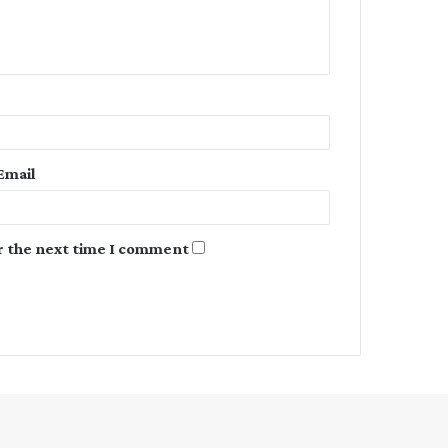
e
n
t
*
Email
r the next time I comment.