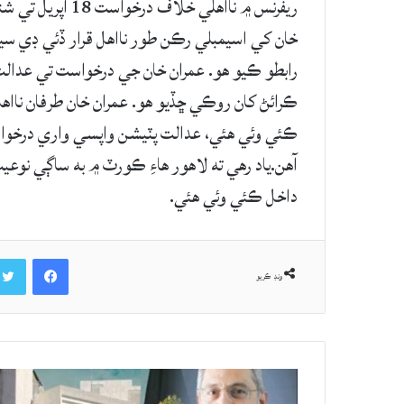
ريفرنس ۾ نااهلي 
خان کي اسيمبلي رڪن طور نااهل قرار ڏئي ڊي سي
رابطو ڪيو هو. عمران خان جي درخواست تي عدا
ڪرائڻ کان روڪي ڇڏيو هو. عمران خان طرفان نااه
ڪئي وئي هئي، عدالت پٽيشن واپسي واري درخوا
آهن.ياد رهي ته لاهور هاءِ ڪورٽ ۾ به ساڳي ن
داخل ڪئي وئي هئي.
Facebook
ونڊ ڪريو