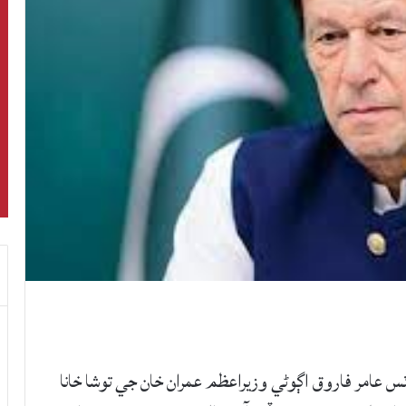
س عامر فاروق اڳوڻي وزيراعظم عمران خان جي توشا خانا