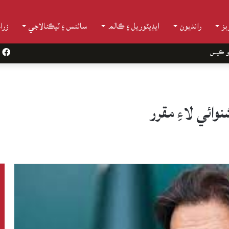
ز
رانديون
ايڊيٽوريل ۽ ڪالم
سائنس ۽ ٽيڪنالاجي
زرا
و ڪيس
k
ائي لاءِ مقرر