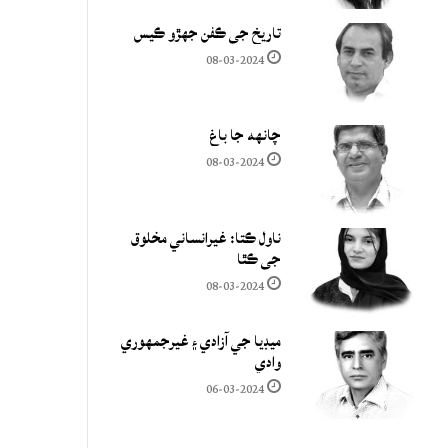
تاريخ جي ڪفن جھڙو ڪيس
08-03-2024
چانهه جا باغ
08-03-2024
ناول ڪتا: غيرانساني مخلوق
جي ڪٿا
08-03-2024
ميڊيا جي آزادي ۽ غيرجمھوري
وادي
06-03-2024