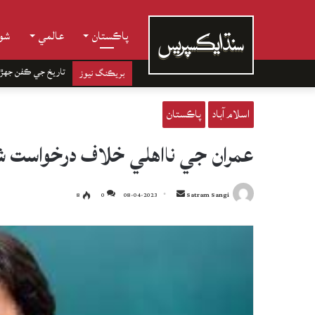
پاڪستان
عالمي
شوب
تاريخ جي ڪفن جھڙ
بريڪنگ نيوز
اسلام آباد
پاڪستان
عمران جي نااهلي خلاف درخواست شنو
Send
8
0
08-04-2023
Satram Sangi
an
email