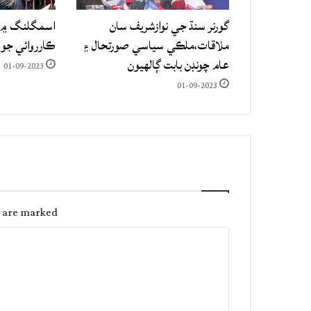
گورنر سنڌ جي نوازشريف سان
اسمگلنگ ۾ م
ملاقات،ملڪي سياسي صورتحال ۽
ڪارروائي جو
عام چونڊن بابت ڳالهيون
01-09-2023
01-09-2023
s are marked
C
o
m
m