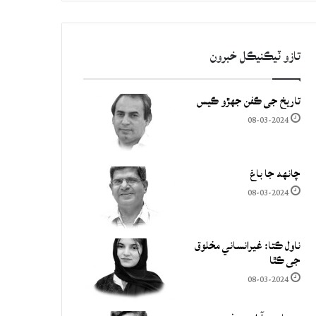
تازو ٽيڪنيڪل خبرون
تاريخ جي ڪفن جھڙو ڪيس
08-03-2024
چانهه جا باغ
08-03-2024
ناول ڪتا: غيرانساني مخلوق
جي ڪٿا
08-03-2024