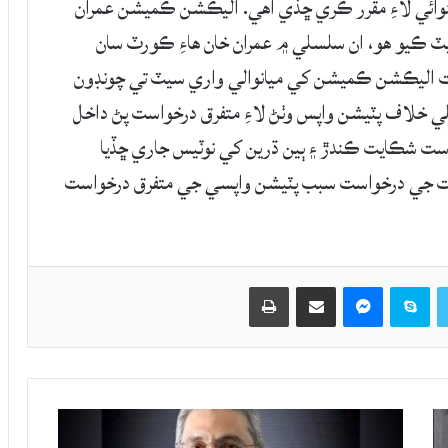
خلاف درخواست 18 اپريل تي شنوائي لاءِ مقرر ڪري ڇڏي آهي. اليڪشن ڪميشن عمران
ٽ ڪيو هو، ان سلسلي ۾ عمران خان هاءِ ڪورٽ سان
لت اليڪشن ڪميشن کي ميانوالي واري سيٽ تي چونڊون
لي خلاف پٽيشن واپس وٺڻ لاءِ متفرق درخواست پڻ داخل
ست شڪايت ڪندڙ ۽ ٻين ڌرين کي نوٽيس جاري ڇڏيا
وعيت جي درخواست سبب پٽيشن واپسي جي متفرق درخواست
Twitter
Skype
Messenger
حصيداري ڪريو اي ميل ذريعي
اپيو