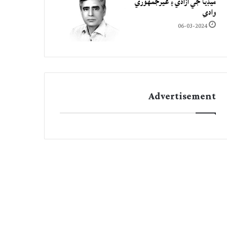
ميڊيا جي آزادي ۽ غيرجمھوري
وادي
06-03-2024
Advertisement