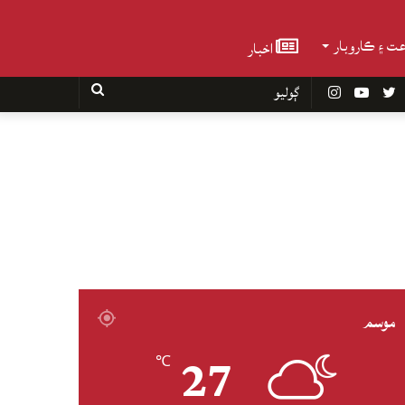
عت ۽ ڪاروبار
اخبار
Faceboo
Twitter
YouTube
Instagram
ڳوليو
موسم
27
℃