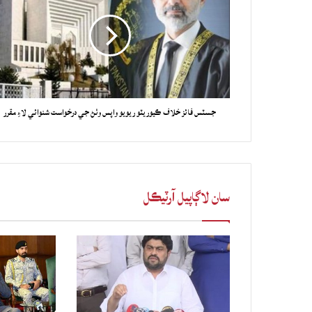
جسٽس فائز خلاف ڪيوريٽو ريويو واپس وٺڻ جي درخواست شنوائي لاءِ مقرر
سان لاڳاپيل آرٽيڪل