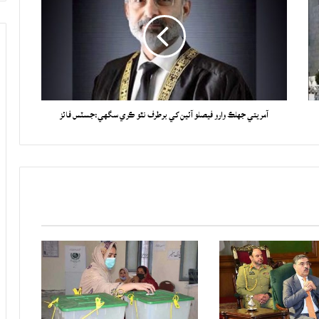
آمريتي جهلڪ وارو فيصلو آئين کي برطرف نٿو ڪري سگهي:جسٽس فائز