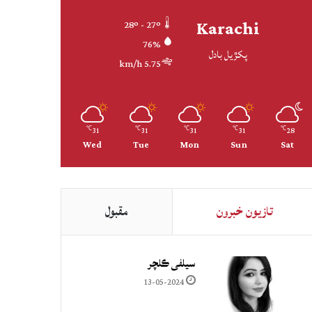
Karachi
28º - 27º
76%
پکڙيل بادل
5.75 km/h
31
31
31
31
28
℃
℃
℃
℃
℃
Wed
Tue
Mon
Sun
Sat
تازيون خبرون
مقبول
سيلفي ڪلچر
13-05-2024