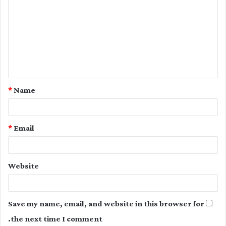
o
m
m
e
n
t
*
Name
*
*
Email
Website
Save my name, email, and website in this browser for
the next time I comment.