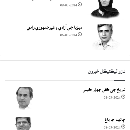
08-03-2024
ميڊيا جي آزادي ۽ غيرجمھوري وادي
06-03-2024
تازو ٽيڪنيڪل خبرون
تاريخ جي ڪفن جھڙو ڪيس
08-03-2024
چانهه جا باغ
08-03-2024