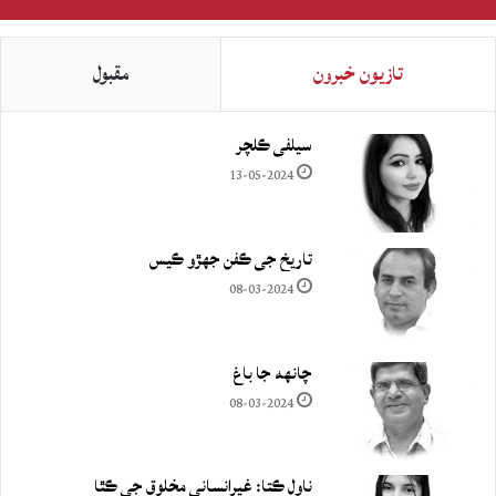
تازيون خبرون
مقبول
سيلفي ڪلچر
13-05-2024
تاريخ جي ڪفن جھڙو ڪيس
08-03-2024
چانهه جا باغ
08-03-2024
ناول ڪتا: غيرانساني مخلوق جي ڪٿا