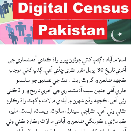
اسلام آباد : ڳڻپ کاتي چوٿون ڀيرو واڌ ڪندي آدمشماري جي
آخري تاريخ 30 اپريل مقرر ڪري ڇڏي آهي. ڳڻپ کاتي موجب
ڪجهه ضلعن ۾ گروٿ ريٽ ۽ ڊيٽا جي تصديق جو سلسلو
جاري آهي جنهن سبب آدمشماري جي آخري تاريخ ۾ واڌ ڪئي
وئي آهي. ڪجهه وڏن شهرن ۾ آبادي ۾ لاٿ ۽ گهٽ واڌ رڪارڊ
ڪئي وئي آهي. ڪراچي سينٽرل، سائوٿ، ويسٽ، ايسٽ، ملير،
ڪياماڙي ۽ ڪورنگي ضلعن ۾ آبادي ۾ لاٿ رڪارڊ ڪئي وئي