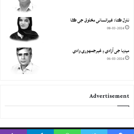
ناول ڪتا: غيرانساني مخلوق جي ڪٿا
08-03-2024
ميڊيا جي آزادي ۽ غيرجمھوري وادي
06-03-2024
Advertisement