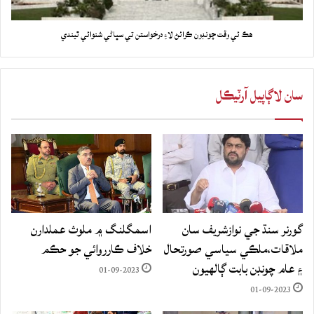
هڪ ئي وقت چونڊون ڪرائڻ لاءِ درخواستن تي سڀاڻي شنوائي ٿيندي
سان لاڳاپيل آرٽيڪل
گورنر سنڌ جي نوازشريف سان
اسمگلنگ ۾ ملوث عملدارن
ملاقات،ملڪي سياسي صورتحال
خلاف ڪارروائي جو حڪم
۽ عام چونڊن بابت ڳالهيون
01-09-2023
01-09-2023