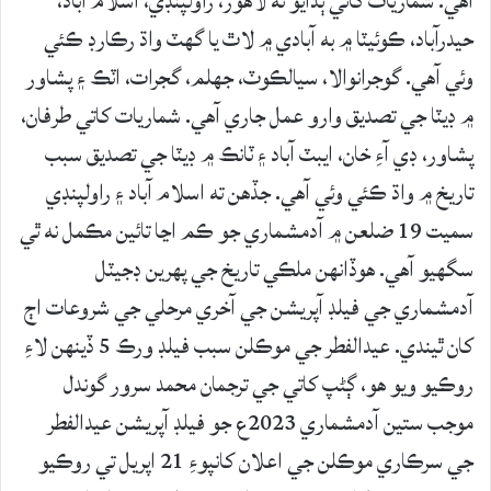
آهي. شماريات کاتي ٻڌايو ته لاهور، راولپنڊي، اسلام آباد،
حيدرآباد، ڪوئيٽا ۾ به آبادي ۾ لاٿ يا گهٽ واڌ رڪارڊ ڪئي
وئي آهي. گوجرانوالا، سيالڪوٽ، جهلم، گجرات، اٽڪ ۽ پشاور
۾ ڊيٽا جي تصديق وارو عمل جاري آهي. شماريات کاتي طرفان،
پشاور، ڊي آءِ خان، ايبٽ آباد ۽ ٽانڪ ۾ ڊيٽا جي تصديق سبب
تاريخ ۾ واڌ ڪئي وئي آهي. جڏهن ته اسلام آباد ۽ راولپنڊي
سميت 19 ضلعن ۾ آدمشماري جو ڪم اڃا تائين مڪمل نه ٿي
سگهيو آهي. هوڏانهن ملڪي تاريخ جي پهرين ڊجيٽل
آدمشماري جي فيلڊ آپريشن جي آخري مرحلي جي شروعات اڄ
کان ٿيندي. عيدالفطر جي موڪلن سبب فيلڊ ورڪ 5 ڏينهن لاءِ
روڪيو ويو هو، ڳڻپ کاتي جي ترجمان محمد سرور گوندل
موجب ستين آدمشماري 2023ع جو فيلڊ آپريشن عيدالفطر
جي سرڪاري موڪلن جي اعلان کانپوءِ 21 اپريل تي روڪيو