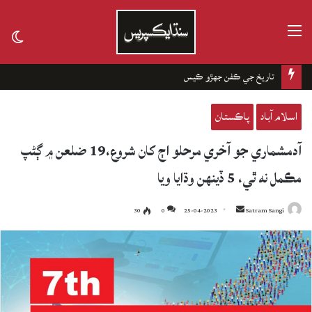
مينيو
tch
kin
تاريخ جي ڪفن جھڙو ڪيس
اسلام آباد
پاڪستان
آدمشماري جو آخري مرحلو اڄ کان شروع،19 ضلعن ۾ ڳڻپ
مڪمل نه ٿي، 5 ڏينهن وڌايا ويا
30
0
25-04-2023
Send
Satram Sangi
an
email