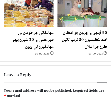
90 ڏينهن ۾ چونڊن جو امڪان
مهانگائي جو طوفان بي
ختم،تڪبنديون 30 نومبر تائين
قابو،هفتي ۾ 20 شيون ٻيهر
ڪرڻ جو اعلان
مهانگيون ٿي ويون
01-09-2023
01-09-2023
Leave a Reply
Your email address will not be published.
Required fields are
*
marked
C