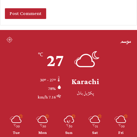
موسم
27
℃
Karachi
30º - 27º
78%
پکڙيل بادل
7.16 km/h
30
30
30
31
30
℃
℃
℃
℃
℃
Tue
Mon
Sun
Sat
Fri