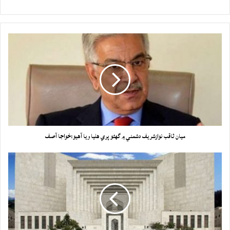
ميان ثاقب نوازشريف دشمني ۾ گهڻو پري هليا ويا آهيو:خواجا آصف