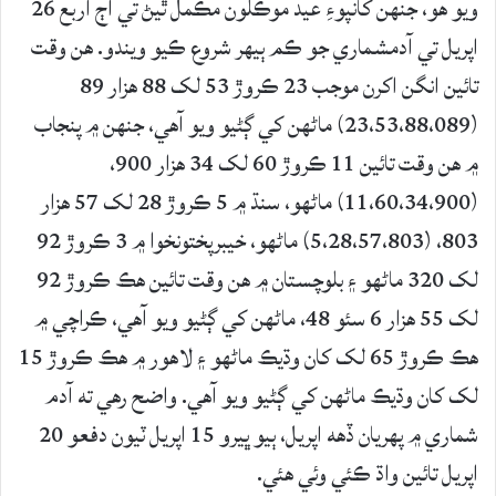
ويو هو، جنهن کانپوءِ عيد موڪلون مڪمل ٿيڻ تي اڄ اربع 26
اپريل تي آدمشماري جو ڪم ٻيهر شروع ڪيو ويندو. هن وقت
تائين انگن اکرن موجب 23 ڪروڙ 53 لک 88 هزار 89
(23،53،88،089) ماڻهن کي ڳڻيو ويو آهي، جنهن ۾ پنجاب
۾ هن وقت تائين 11 ڪروڙ 60 لک 34 هزار 900،
(11،60،34،900) ماڻهو، سنڌ ۾ 5 ڪروڙ 28 لک 57 هزار
803، (5،28،57،803) ماڻهو، خيبرپختونخوا ۾ 3 ڪروڙ 92
لک 320 ماڻهو ۽ بلوچستان ۾ هن وقت تائين هڪ ڪروڙ 92
لک 55 هزار 6 سئو 48، ماڻهن کي ڳڻيو ويو آهي، ڪراچي ۾
هڪ ڪروڙ 65 لک کان وڌيڪ ماڻهو ۽ لاهور ۾ هڪ ڪروڙ 15
لک کان وڌيڪ ماڻهن کي ڳڻيو ويو آهي. واضح رهي ته آدم
شماري ۾ پهريان ڏهه اپريل، ٻيو ڀيرو 15 اپريل ٽيون دفعو 20
اپريل تائين واڌ ڪئي وئي هئي.