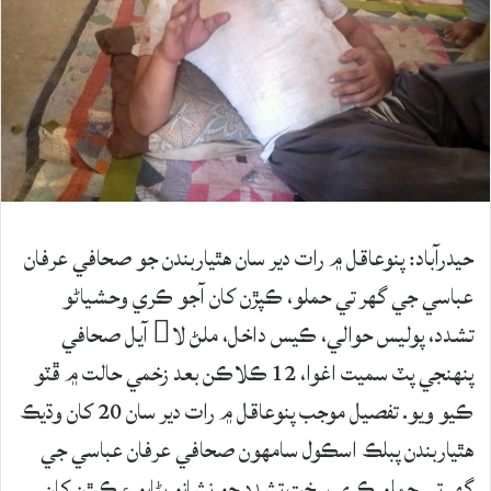
حيدرآباد: پنوعاقل ۾ رات دير سان ھٿياربندن جو صحافي عرفان
عباسي جي گھر تي حملو، ڪپڙن کان آجو ڪري وحشياڻو
تشدد، پوليس حوالي، ڪيس داخل، ملڻ لا آيل صحافي
پنهنجي پٽ سميت اغوا، 12 ڪلاڪن بعد زخمي حالت ۾ ڦٽو
ڪيو ويو. تفصيل موجب پنوعاقل ۾ رات دير سان 20 کان وڌيڪ
هٿياربندن پبلڪ اسڪول سامهون صحافي عرفان عباسي جي
گهر تي حملو ڪري سخت تشدد جو نشانو بڻايو ۽ ڪپڙن کان