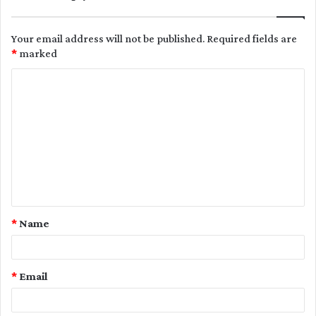
Your email address will not be published.
Required fields are
*
marked
C
o
m
m
e
n
t
*
Name
*
*
Email