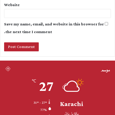
Website
Save my name, email, and website in this browser for
the next time I comment.
موسم
27
℃
Karachi
31º - 27º
77%
پکڙيل بادل