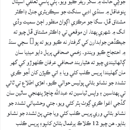
جوڳي حالت ۾ سکر ريفر ڪيو ويو. ٻئي پاسي تعلقي اسپتال
پنوعاقل ۾ سنڌي ادبي سنگت جو سيڪريٽري جنرل ڊاڪٽر
مشتاق ڦل، سگا جو مرڪزي اڳواڻ منظور اڄڻ سميت وڏي
انگ ۾ شھري پھتا. ان موقعي تي ڊاڪٽر مشتاق ڦل چيو ته
جيڪڏهن جوابدارن کي گرفتار نه ڪيو ويو ته پو سڄي سنڌ
۾ احتجاج ڪيو ويندو. زخمي صحافي پريل دايو ميڊيا سان
ڳالهائيندي چيو ته هٿياربند صحافي عرفان ڪلھوڙو کي گھر
مان گهليندا پريس ڪلب کڻي ويا ۽ اتي ڪپڙن کان آجو ڪري
تشدد جو نشانو بڻائي پوليس حوالي ڪيو، اهڙي اطلاع تي ٿاڻي
تي پھتاسين ۽ واپس ٿياسين ته عبدالله چاچڙ پنھنجي ساٿين سان
گڏجي اغوا ڪري ڳوٺ ٻٽر کڻي ويو، جتي وحشياڻي تشدد جو
نشانو بڻائي وري پريس ڪلب کڻي ويا جتي پڻ تشدد جو نشانو
بڻايو. ھن چيو 12 ڪلاڪ يرغمال بڻائڻ کانپوءِ پريس ڪلب