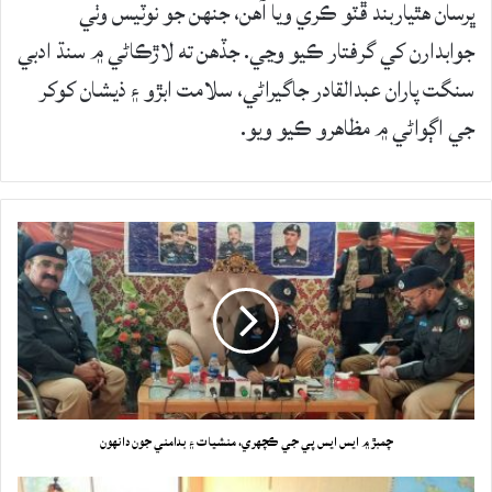
ڀرسان ھٿياربند ڦٽو ڪري ويا آهن، جنهن جو نوٽيس وٺي
جوابدارن کي گرفتار ڪيو وڃي. جڏھن ته لاڙڪاڻي ۾ سنڌ ادبي
سنگت پاران عبدالقادر جاگيراڻي، سلامت ابڙو ۽ ذيشان کوکر
جي اڳواڻي ۾ مظاهرو ڪيو ويو.
چمبڙ ۾ ايس ايس پي جي ڪچهري، منشيات ۽ بدامني جون دانهون