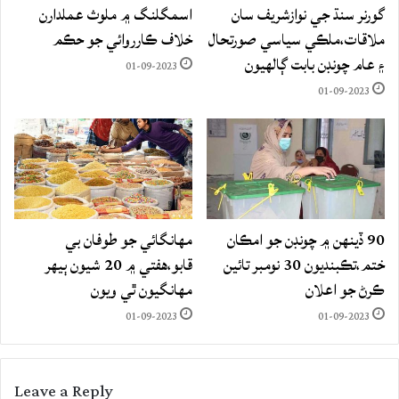
گورنر سنڌ جي نوازشريف سان
اسمگلنگ ۾ ملوث عملدارن
ملاقات،ملڪي سياسي صورتحال
خلاف ڪارروائي جو حڪم
۽ عام چونڊن بابت ڳالهيون
01-09-2023
01-09-2023
90 ڏينهن ۾ چونڊن جو امڪان
مهانگائي جو طوفان بي
ختم،تڪبنديون 30 نومبر تائين
قابو،هفتي ۾ 20 شيون ٻيهر
ڪرڻ جو اعلان
مهانگيون ٿي ويون
01-09-2023
01-09-2023
Leave a Reply