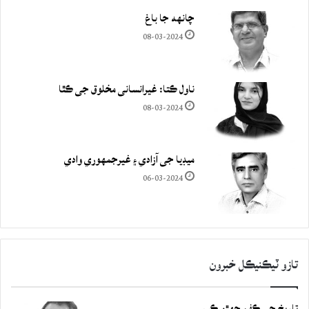
چانهه جا باغ
08-03-2024
ناول ڪتا: غيرانساني مخلوق جي ڪٿا
08-03-2024
ميڊيا جي آزادي ۽ غيرجمھوري وادي
06-03-2024
تازو ٽيڪنيڪل خبرون
تاريخ جي ڪفن جھڙو ڪيس