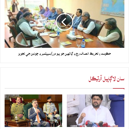
حڪومت ۽ تحريڪ انصاف وچ ۾ ڳالهين جو ٻيو دور/سيپٽمبر ۾ چونڊن جي تجويز
سان لاڳاپيل آرٽيڪل