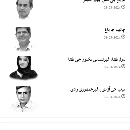
08-03-2024
چانهه جا باغ
08-03-2024
ناول ڪتا: غيرانساني مخلوق جي ڪٿا
08-03-2024
ميڊيا جي آزادي ۽ غيرجمھوري وادي
06-03-2024