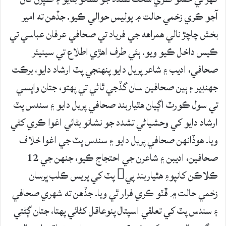
آجو ڪري زخمي حالت ۾ پوليس حوالي ڪيو. جڏهن ته امير
بخش چاچڙ نالي همراهه جي فرياد تي صحافي عرفان عباسي تي
ڪيس داخل ڪيو ويو. ٻئي طرف اهڙي اطلاع تي سينيئر
صحافي، اديب ۽ شاعر پريل دايو پنھنجي پٽ ارشاد دايو، برڪت
جھنڍير ۽ ٻين صحافين سان گڏجي ٿاڻي تي پھتو، جتان واپسي
تي سول ڪورٽ اڳيان ھٿياربند صحافي پريل دايو ۽ سندس پٽ
ارشاد دايو کي وحشياڻي تشدد جو نشانو بڻائي اغوا ڪري کڻي
ويا. هوڏانهن صحافي پريل دايو ۽ سندس پٽ جي اغوا خلاف
صحافين، اديبن ۽ شاعرن جي احتجاج ڪيو، جنهن جي 12
ڪلاڪن کانپوءِ ھٿياربند پي پٽ کي پريس ڪلب ڀرسان
زخمي حالت ۾ ڦٽو ڪري فرار ٿي ويا. جڏهن ته شھري صحافي
۽ سندس پٽ کي تعلقي اسپتال پنوعاقل کڻائي پھتا، جتان ڳڻتي