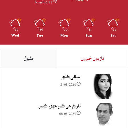
6.11 km/h
30
30
30
31
31
℃
℃
℃
℃
℃
Wed
Tue
Mon
Sun
Sat
تازيون خبرون
مقبول
سيلفي ڪلچر
13-05-2024
تاريخ جي ڪفن جھڙو ڪيس
08-03-2024