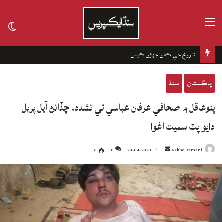
مينيو
tch
kin
تاريخ جي ڪفن جھڙو ڪيس
پاڪستان
سنڌ
پنوعاقل ۾ صحافي عرفان عباسي تي تشدد، ڇڏائڻ آيل پريل
دايو پٽ سميت اغوا
16
0
28-04-2023
Send
Askho Ramani
an
email