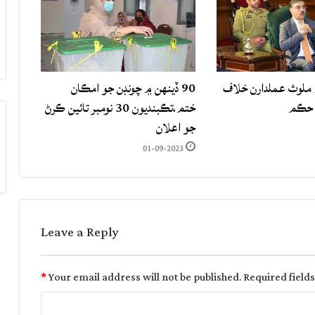
لوث عملدارن خلاف
90 ڏينهن ۾ چونڊن جو امڪان
 حڪم
ختم،تڪبنديون 30 نومبر تائين ڪرڻ
جو اعلان
01-09-2023
Leave a Reply
*
Your email address will not be published.
Required field