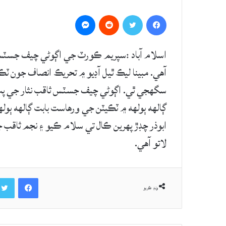
Messenger
Reddit
Twitter
Facebook
اسلام آباد :سپريم ڪورٽ جي اڳوڻي چيف جسٽس ثا
آهي. مبينا ليڪ ٿيل آڊيو ۾ تحريڪ انصاف جون ٽڪ
ابوذر چڊڙ پهرين ڪال تي سلام ڪيو ۽ نجم ثاقب ج
لاتو آهي.
Facebook
ونڊ ڪريو