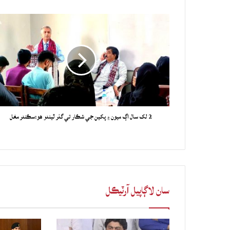
2 لک سال اڳ ميون ۽ پکين جي شڪار تي گذر ٿيندو هو:سڪندر مغل
سان لاڳاپيل آرٽيڪل