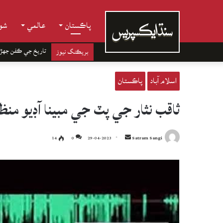
پاڪستان
عالمي
شوب
تاريخ جي ڪفن جھڙ
بريڪنگ نيوز
اسلام آباد
پاڪستان
ثاقب نثار جي پٽ جي مبينا آڊيو من
Send
14
0
29-04-2023
Satram Sangi
an
email