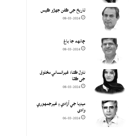
تاريخ جي ڪفن جھڙو ڪيس
08-03-2024
چانهه جا باغ
08-03-2024
ناول ڪتا: غيرانساني مخلوق
جي ڪٿا
08-03-2024
ميڊيا جي آزادي ۽ غيرجمھوري
وادي
06-03-2024