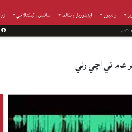
ز
رانديون
ايڊيٽوريل ۽ ڪالم
سائنس ۽ ٽيڪنالاجي
زرا
و ڪيس
k
ظر عام تي اچي وئي