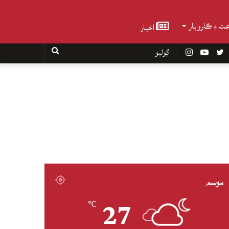
عت ۽ ڪاروبار
اخبار
Faceboo
Twitter
YouTube
Instagram
ڳوليو
موسم
27
℃