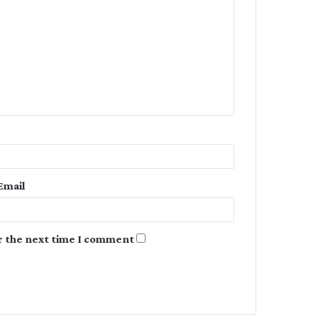
o
m
m
e
n
t
*
Email
r the next time I comment.