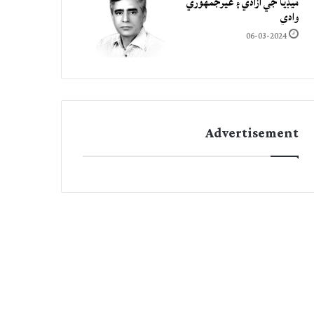
ميڊيا جي آزادي ۽ غيرجمھوري
وادي
06-03-2024
Advertisement