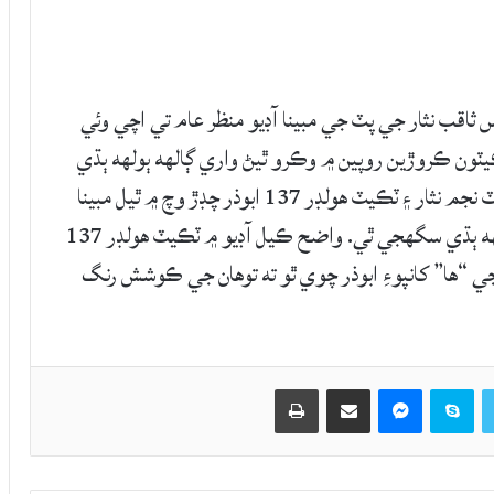
قب نثار جي پٽ جي مبينا آڊيو منظر عام تي اچي وئي
يٽون ڪروڙين روپين ۾ وڪرو ٿيڻ واري ڳالهه ٻولهه ٻڌي
سگهجي ٿي. اڳوڻي چيف جسٽس ثاقب نثار جي پٽ نجم نثار ۽ ٽڪيٽ هولڊر 137 ابوذر چڊڙ وچ ۾ ٿيل مبينا
ڳالهه ٻولهه ۾ ٽڪيٽن جي ورهاست بابت ڳالهه ٻولهه ٻڌي سگهجي ٿي. واضح ڪيل آڊيو ۾ ٽڪيٽ هولڊر 137
ي “ها” کانپوءِ ابوذر چوي ٿو ته توهان جي ڪوشش رنگ
Twitter
Skype
Messenger
حصيداري ڪريو اي ميل ذريعي
اپيو