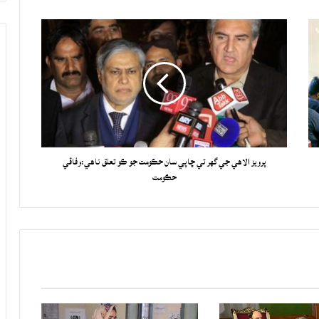
پرويز الاهي جي گهر تي ڇاپي سان حڪومت جو ڪو تعلق ناهي:وفاقي
حڪومت