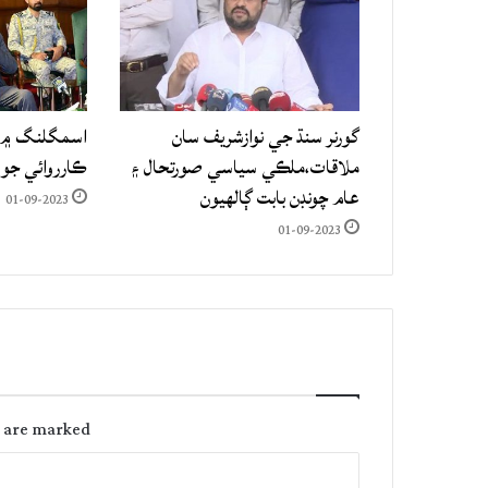
گورنر سنڌ جي نوازشريف سان
اسمگلنگ ۾ م
ملاقات،ملڪي سياسي صورتحال ۽
ڪارروائي جو
عام چونڊن بابت ڳالهيون
01-09-2023
01-09-2023
s are marked
C