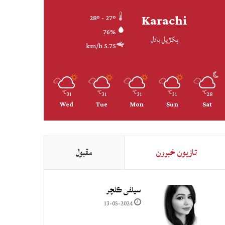
Karachi
28º - 27º
76%
پکڙيل بادل
5.75 km/h
31
31
31
31
28
℃
℃
℃
℃
℃
Wed
Tue
Mon
Sun
Sat
تازيون خبرون
مقبول
سيلفي ڪلچر
13-05-2024