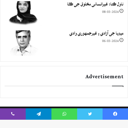
ناول ڪتا: غيرانساني مخلوق جي ڪٿا
08-03-2024
ميڊيا جي آزادي ۽ غيرجمھوري وادي
06-03-2024
Advertisement
Viber
Telegram
WhatsApp
Twitter
Facebook
Instagram
YouTube
Twitter
Facebook