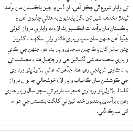
تي واپار شروع ٿي چڪو آهي. ان ڏس ۾ چين پاڪستان مان برآمد
ٿيندڙ مختلف شين تان لڳل پابنديون به هٽائي ڇڏيون آهن ۽
پاڪستان مان برآمدات ايڪسپورٽ لاءِ به واپاري دروازا کولي
ڇڏيا آهن جنهن سان سڀ واپاري فائدو وٺي سگهندا. گذريل
چئن سالن کان پاڪ چين سرحدي واپار بند هو، جنهن جي ڪري
واپاري سخت معاشي ڏکيائين جي ور چڙهيل هئا ۽ معيشت تي
به ناڪاري اثر پئجي رهيا هئا. جڏهن ته هاڻي بلاول ڀٽو زرداري
جي ڪوششن سان ڪامياب واپار لاءِ خوشحالي جا نوان دروازا
کلندا. بلاول ڀٽو زرداري خنجراب بارڊر تي سڄو سال واپار جاري
رهڻ ۽ برآمدي پابنديون ختم ٿيڻ تي گلگت بلتستان جي عوام
کي مبارڪ ڏني.