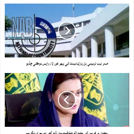
صدر نيب ترميمي بِل پارليامينٽ کي ٻيهر غور لاءِ واپس موڪلي ڇڏيو
رمضان ۾ غريبن کي مفت اٽو شفافيت سان ڏنو آهي:مريم اورنگزيب