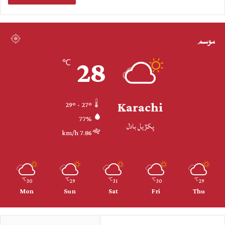
موسم
28
℃
Karachi
29º - 27º
77%
پکڙيل بادل
7.86 km/h
30
29
31
30
29
℃
℃
℃
℃
℃
Mon
Sun
Sat
Fri
Thu