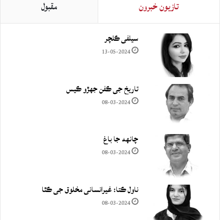
تازيون خبرون
مقبول
سيلفي ڪلچر
13-05-2024
تاريخ جي ڪفن جھڙو ڪيس
08-03-2024
چانهه جا باغ
08-03-2024
ناول ڪتا: غيرانساني مخلوق جي ڪٿا
08-03-2024