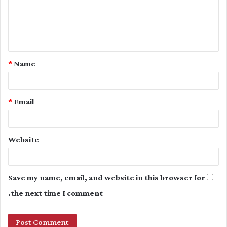
m
e
n
t
*
Name
*
*
Email
Website
Save my name, email, and website in this browser for
the next time I comment.