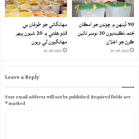
90 ڏينهن ۾ چونڊن جو امڪان
مهانگائي جو طوفان بي
ختم،تڪبنديون 30 نومبر تائين
قابو،هفتي ۾ 20 شيون ٻيهر
ڪرڻ جو اعلان
مهانگيون ٿي ويون
01-09-2023
01-09-2023
Leave a Reply
Your email address will not be published.
Required fields are
*
marked
C
o
m