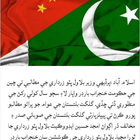
اسلام آباد :پرڏيهي وزير بلاول ڀٽو زرداري جي مطالبي تي چين
جي حڪومت خنجراب بارڊر واپار لاءِ سڄو سال کولي رکڻ جي
منظوري ڏئي ڇڏي. گلگت بلتستان جي عوام جو پراڻو مطالبو
پورو ڪرڻ تي پيپلزپارٽي گلگت بلتستان جي صوبائي صدر ۽
مخالف ڌر اڳواڻ امجد حسين ايڊووڪيٽ بلاول ڀٽو زرداري جا
ٿورا مڃيا. بلاول ڀٽو زرداري جي ڪوششن سان خنجراب بارڊر