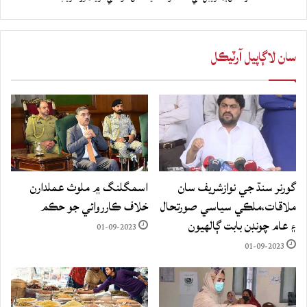
سان لاڳاپيل آرٽيڪل
گورنر سنڌ جي نوازشريف سان
اسمگلنگ ۾ ملوث عملدارن
ملاقات،ملڪي سياسي صورتحال
خلاف ڪارروائي جو حڪم
۽ عام چونڊن بابت ڳالهيون
01-09-2023
01-09-2023