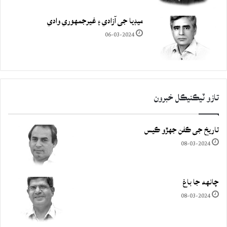
ميڊيا جي آزادي ۽ غيرجمھوري وادي
06-03-2024
تازو ٽيڪنيڪل خبرون
تاريخ جي ڪفن جھڙو ڪيس
08-03-2024
چانهه جا باغ
08-03-2024