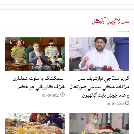
سان لاڳاپيل آرٽيڪل
گورنر سنڌ جي نوازشريف سان
اسمگلنگ ۾ ملوث عملدارن
ملاقات،ملڪي سياسي صورتحال
خلاف ڪارروائي جو حڪم
۽ عام چونڊن بابت ڳالهيون
01-09-2023
01-09-2023