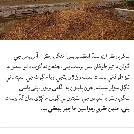
ننگرپارڪر (ن، سنڌ ايڪسپريس) ننگرپارڪر ۽ آس پاس جي
ڳوٺن ۾ تيز طوفان سان برسات پئي. جڏهن ته ڳوٺ ڍاڀو سمان ۾
تيز طوفاني برسات سبب وڻ ڙان پٽجي ويا ۽ ڳوٺ جي اسپتال تي
لڳل سولر سسٽم جون پليٽون به اڏامي ويون. ٻئي پاسي
ننگرپارڪر ۽ آسپاس جي ڪيترن ئي ڳوٺن ۾ ڳڙي سان گڏ برسات
پئي، جنهن ڪري رهواسين جا چهرا ٻهڪي پيا.