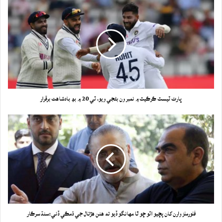
ڀارت ٽيسٽ ڪرڪيٽ ۾ نمبر ون بڻجي ويو، ٽي 20 ۾ بھ بادشاهت برقرار
فلورملز وارن کان پڇيو اٽو ڇو ٿا مهانگو ڏيو ته هنن هڙتال جي ڌمڪي ڏني:سنڌ سرڪار