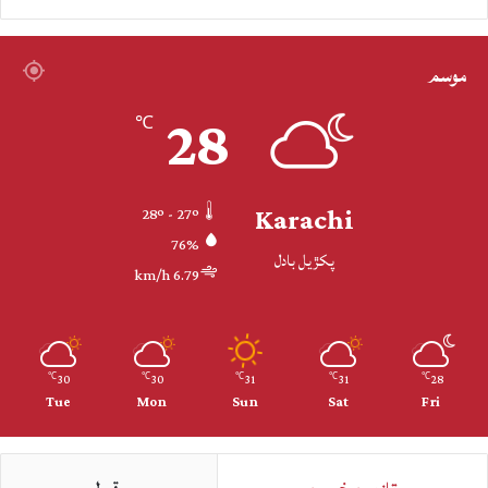
موسم
28
℃
Karachi
28º - 27º
76%
پکڙيل بادل
6.79 km/h
30
30
31
31
28
℃
℃
℃
℃
℃
Tue
Mon
Sun
Sat
Fri