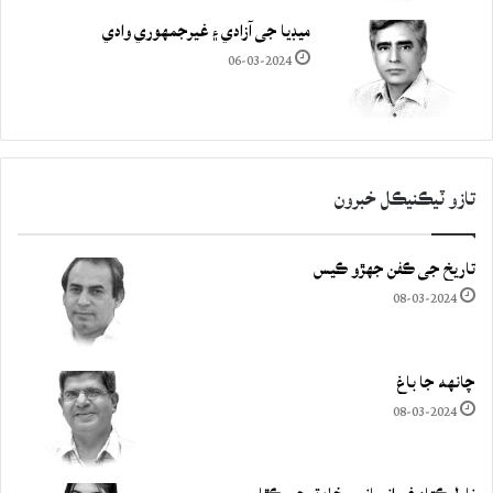
ميڊيا جي آزادي ۽ غيرجمھوري وادي
06-03-2024
تازو ٽيڪنيڪل خبرون
تاريخ جي ڪفن جھڙو ڪيس
08-03-2024
چانهه جا باغ
08-03-2024