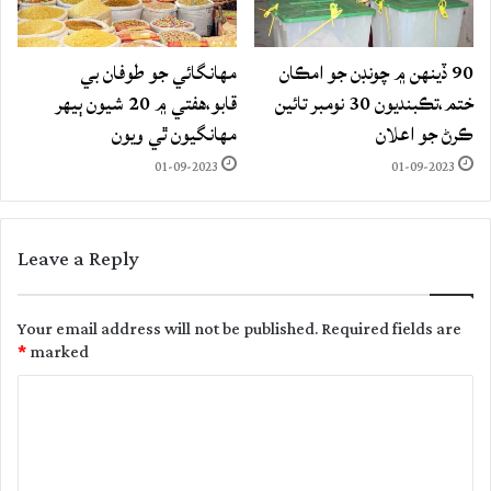
90 ڏينهن ۾ چونڊن جو امڪان
مهانگائي جو طوفان بي
ختم،تڪبنديون 30 نومبر تائين
قابو،هفتي ۾ 20 شيون ٻيهر
ڪرڻ جو اعلان
مهانگيون ٿي ويون
01-09-2023
01-09-2023
Leave a Reply
Your email address will not be published.
Required fields are
*
marked
C
o
m
m