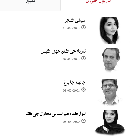
تازيون خبرون
مقبول
سيلفي ڪلچر
13-05-2024
تاريخ جي ڪفن جھڙو ڪيس
08-03-2024
چانهه جا باغ
08-03-2024
ناول ڪتا: غيرانساني مخلوق جي ڪٿا
08-03-2024