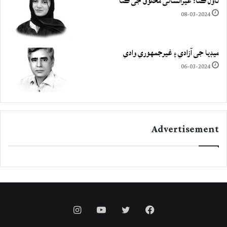
ناول ڪتا: غيرانساني مخلوق جي ڪٿا
08-03-2024
ميڊيا جي آزادي ۽ غيرجمھوري وادي
06-03-2024
Advertisement
Instagram
YouTube
Twitter
Facebook