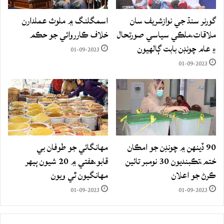
گورنر سنڌ جي نوازشريف سان
اسمگلنگ ۾ ملوث عملدارن
ملاقات،ملڪي سياسي صورتحال
خلاف ڪارروائي جو حڪم
۽ عام چونڊن بابت ڳالهيون
01-09-2023
01-09-2023
90 ڏينهن ۾ چونڊن جو امڪان
مهانگائي جو طوفان بي
ختم،تڪبنديون 30 نومبر تائين
قابو،هفتي ۾ 20 شيون ٻيهر
ڪرڻ جو اعلان
مهانگيون ٿي ويون
01-09-2023
01-09-2023