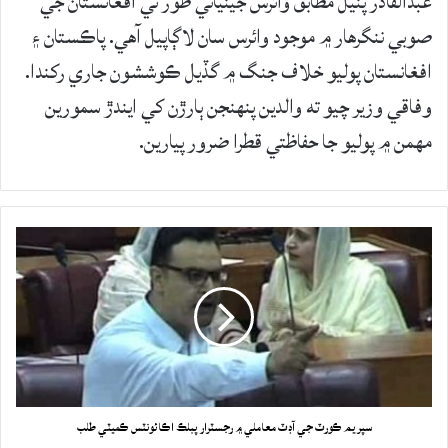
عبدالقادر پٽيل مطابق وائرس جينياتي طور تي افغانستان جي
صوبي ننگرهار ۾ موجود وائرس سان لاڳاپيل آهي. پاڪستان ۽
افغانستان پوليو خلاف جنگ ۾ گڏيل ڪوششون جاري رکندا.
وفاقي وزير چيو ته والدين پنهنجن ٻارڙن کي ايندڙ سمورين
مهمن ۾ پوليو جا حفاظتي قطرا ضرور پيارين.
سپريم ڪورٽ جي آڊٽ معاملي ۾ رجسٽرار پبلڪ اڪائونٽس ڪميٽي طلب