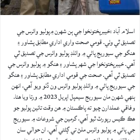
اسلام آباد :خيبرپختونخوا جي ٻن شهرن ۾پوليو وائرس جي
تصديق ٿي وئي. قومي صحت واري اداري مطابق پشاور ۽
هنگو جي سيوريج پاڻي ۾ وائلڊ پوليو وائرس جي تصديق ٿي
آهي. خيبرپختونخوا جي شهر پشاور ۽ هنگو ۾ پوليو وائرس جي
تصديق ٿي آهي. صحت جي قومي اداري مطابق پشاور ۽ هنگو
جي سيوريج پاڻي ۾ وائلڊ پوليو وائرس ون ڏٺو ويو آهي، انهن
ٻنهي شهرن مان سيوريج سيمپل اپريل 2023 ۾ ورتا ويا هئا.
وفاقي عملدارن چيو ته پاڪستان ۾ هن وقت تائين پوليو جو
هڪ ڪيس رپورٽ ٿيو آهي، گرمين جي شروعات ۾ سيوريج
جي پاڻي ۾ پوليو وائرس ملڻ تي ڳڻتي آهي. ان حوالي سان