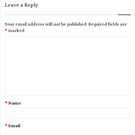
Leave a Reply
Your email address will not be published.
Required fields are
*
marked
C
o
m
m
e
n
t
*
Name
*
*
Email