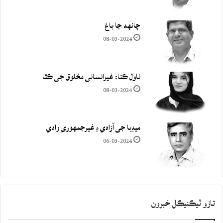
چانهه جا باغ
08-03-2024
ناول ڪتا: غيرانساني مخلوق جي ڪٿا
08-03-2024
ميڊيا جي آزادي ۽ غيرجمھوري وادي
06-03-2024
تازو ٽيڪنيڪل خبرون