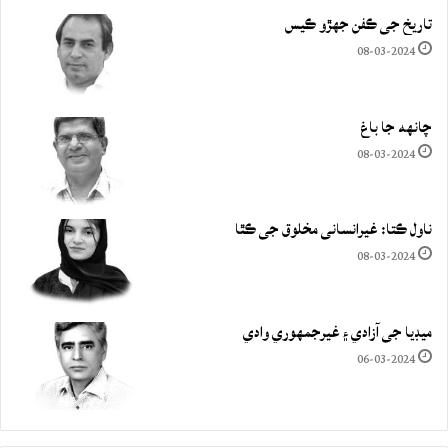
تاريخ جي ڪفن جھڙو ڪيس
08-03-2024
چانهه جا باغ
08-03-2024
ناول ڪتا: غيرانساني مخلوق جي ڪٿا
08-03-2024
ميڊيا جي آزادي ۽ غيرجمھوري وادي
06-03-2024