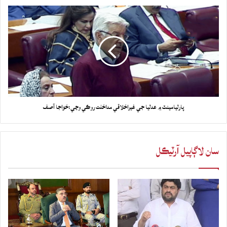
پارليامينٽ ۾ عدليا جي غيراخلاقي مداخلت روڪي وڃي:خواجا آصف
سان لاڳاپيل آرٽيڪل