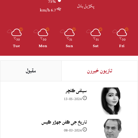
75%
پکڙيل بادل
6.7 km/h
30
30
31
31
30
℃
℃
℃
℃
℃
Tue
Mon
Sun
Sat
Fri
تازيون خبرون
مقبول
سيلفي ڪلچر
13-05-2024
تاريخ جي ڪفن جھڙو ڪيس
08-03-2024