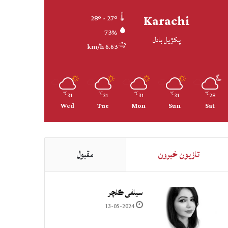
Karachi
28º - 27º
73%
پکڙيل بادل
6.63 km/h
31
31
31
31
28
℃
℃
℃
℃
℃
Wed
Tue
Mon
Sun
Sat
تازيون خبرون
مقبول
سيلفي ڪلچر
13-05-2024