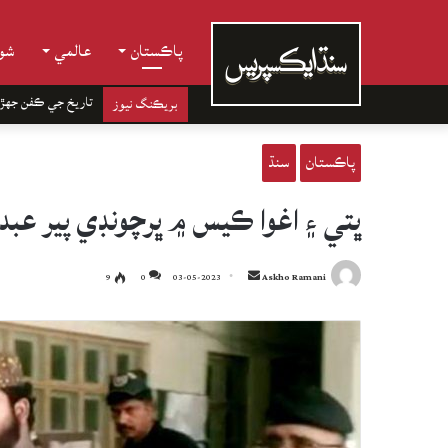
پاڪستان
عالمي
شوب
تاريخ جي ڪفن جھڙ
بريڪنگ نيوز
پاڪستان
سنڌ
ڀتي ۽ اغوا ڪيس ۾ ڀرچونڊي پير عبدالغني کي 10 س
Send
9
0
03-05-2023
Askho Ramani
an
email