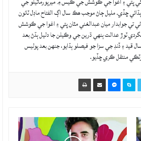
 کي ڀتي ۽ اغوا جي ڪوشش جي ڪيس ۾ ميرپورماٿيلو جي
يد ۽ ڏنڊ جي سزا ٻڌائي ڇڏي. مليل ڄاڻ موجب هڪ سال اڳ الفتاح ماڊل ٽائون
ڻي تي جوابدار ميان عبدالغني مٿان ڀتي ۽ اغوا جي ڪوشش
ردي ٽوڙ عدالت ٻنهي ڌرين جي وڪيلن جا دليل ٻڌڻ بعد
ه ثابت ٿيڻ تي جوابدار ميان عبدالغني کي 10 سال قيد ۽ ڏنڊ جي سزا جو فيصلو ٻڌايو، جنهن بعد پوليس
وٽڪي منتقل ڪري ڇڏيو.
Twitter
Skype
Messenger
حصيداري ڪريو اي ميل ذريعي
اپيو