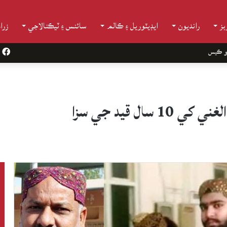
ز
رانديون
ايڊيٽوريل ۽ ڪالم
سائنس ۽ ٽيڪنالاجي
زرا
و ڪيس
k
ال قيد جي سزا