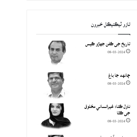
تازو ٽيڪنيڪل خبرون
تاريخ جي ڪفن جھڙو ڪيس
08-03-2024
چانهه جا باغ
08-03-2024
ناول ڪتا: غيرانساني مخلوق
جي ڪٿا
08-03-2024