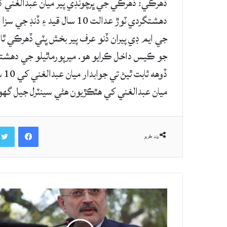
ڏهرڪي: ڏهرڪي جي ڀرچونڊي پير ميان عبدالغني
دهشتگردي ٽوڙ عدالت 10 سال ق
جي ايم ڊي پيران ڏنو عرف پير بخش ڀٽي ڏھرڪي ٿا
جو ڪيس داخل ڪرايو هو. ميرپورماٿيلو جي دهشتگ
ڏوه
ميان عبدالغني کي هٿڪڙيون هڻي سينٽرل جيل گه
Facebook
ونڊ ڪريو