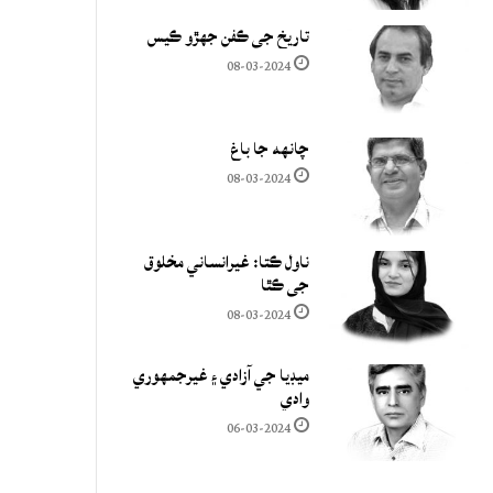
تاريخ جي ڪفن جھڙو ڪيس
08-03-2024
چانهه جا باغ
08-03-2024
ناول ڪتا: غيرانساني مخلوق
جي ڪٿا
08-03-2024
ميڊيا جي آزادي ۽ غيرجمھوري
وادي
06-03-2024