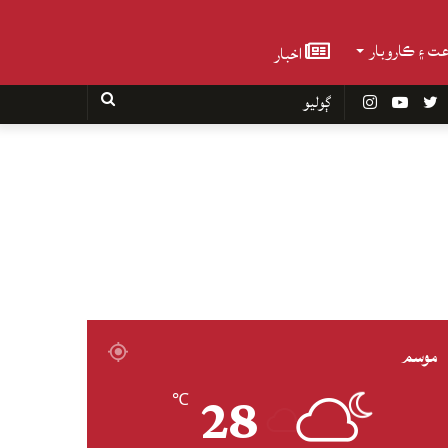
عت ۽ ڪاروبار
اخبار
Faceboo
Twitter
YouTube
Instagram
ڳوليو
موسم
28
℃