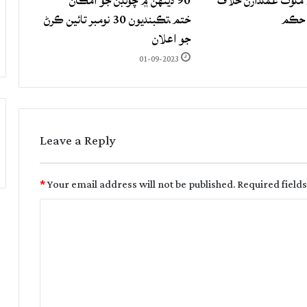
لوث عملدارن خلاف
90 ڏينهن ۾ چونڊن جو امڪان
 حڪم
ختم،تڪبنديون 30 نومبر تائين ڪرڻ
جو اعلان
01-09-2023
Leave a Reply
*
Your email address will not be published.
Required field