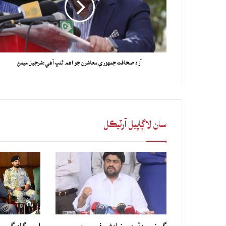
آزاد صحافت جمهوري معاشرن جو اهم ٿنڀ آهي:شرجيل ميمڻ
سان لاڳاپيل آرٽيڪل