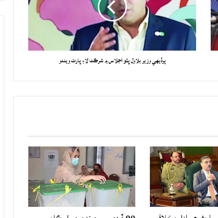
پرڏيهي وزير بلاول ڀٽو اجلاس ۾ شرڪت لاءِ ڀارت ويندو