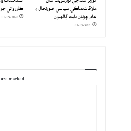
گورنر سنڌ جي نوازشريف سان
اسمگلنگ ۾ م
ملاقات،ملڪي سياسي صورتحال ۽
ڪارروائي جو
عام چونڊن بابت ڳالهيون
01-09-2023
01-09-2023
s are marked
C
o
m
m
e