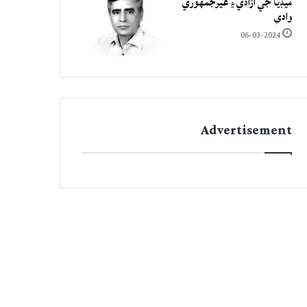
ميڊيا جي آزادي ۽ غيرجمھوري
وادي
06-03-2024
Advertisement