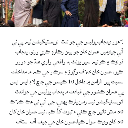
لاهور :پنجاب پوليس جي جوائنٽ انويسٽيگيشن ٽيم پي ٽي
آئي چيئرمين عمران خان جو بيان رڪارڊ ڪري ورتو. پنجاب
فرانزڪ ۽ ڪرائيم سين يونٽ به واقعي واري هنڌ جو دورو
ڪيو. عمران خان خلاف وڳوڙ ۽ سرڪار جي ڪم ۾ مداخلت
سميت ٻين الزامن ۾ داخل 10 ڪيسن جي جاچ لاءِ ايس ايس
پي عمران ڪشور جي قيادت ۾ پنجاب پوليس جي جوائنٽ
انويسٽيگيشن ٽيم زمان پارڪ پهتي. جي آئي ٽي هڪ ڪلاڪ
50 منٽن تائين جاچ ڪئي ۽ ثبوت گڏ ڪيا. ٽيم عمران خان کان
50 کان وڌيڪ سوال ڪيا.عمران خان جي چيف آف اسٽاف