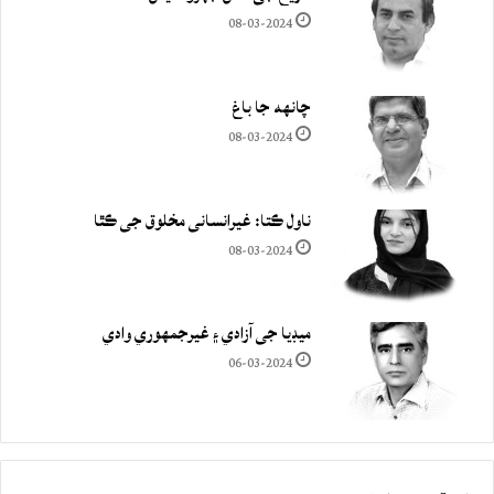
08-03-2024
چانهه جا باغ
08-03-2024
ناول ڪتا: غيرانساني مخلوق جي ڪٿا
08-03-2024
ميڊيا جي آزادي ۽ غيرجمھوري وادي
06-03-2024