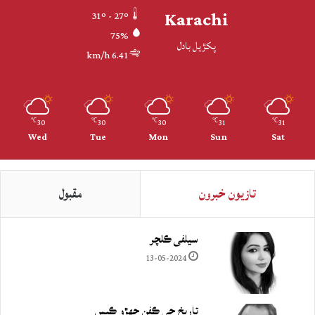
Karachi
31º - 27º
75%
پکڙيل بادل
6.41 km/h
30
30
30
31
31
℃
℃
℃
℃
℃
Wed
Tue
Mon
Sun
Sat
تازيون خبرون
مقبول
سيلفي ڪلچر
13-05-2024
تاريخ جي ڪفن جھڙو ڪيس