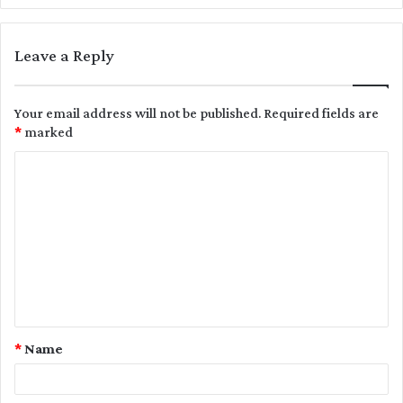
Leave a Reply
Your email address will not be published.
Required fields are
*
marked
C
o
m
m
e
n
t
*
Name
*