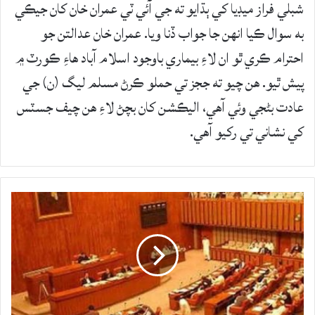
شبلي فراز ميڊيا کي ٻڌايو ته جي آئي ٽي عمران خان کان جيڪي
به سوال ڪيا انهن جا جواب ڏنا ويا. عمران خان عدالتن جو
احترام ڪري ٿو ان لاءِ بيماري باوجود اسلام آباد هاءِ ڪورٽ ۾
پيش ٿيو. هن چيو ته ججز تي حملو ڪرڻ مسلم ليگ (ن) جي
عادت بڻجي وئي آهي، اليڪشن کان بچڻ لاءِ هن چيف جسٽس
کي نشاني تي رکيو آهي.