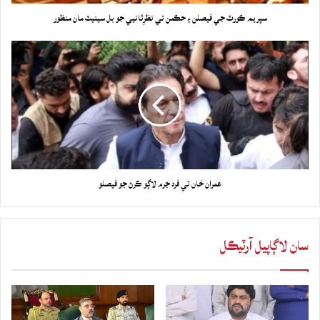
سپريم ڪورٽ جي فيصلن ۽ حڪمن تي نظرِثانیي جو بل سينيٽ مان منظور
عمران خان تي فرد جرم لاڳو ڪرڻ جو فيصلو
سان لاڳاپيل آرٽيڪل