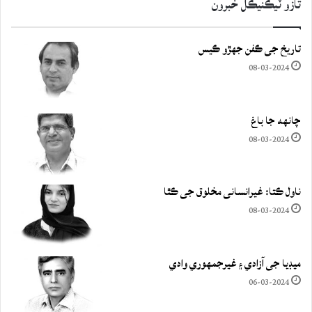
تازو ٽيڪنيڪل خبرون
تاريخ جي ڪفن جھڙو ڪيس
08-03-2024
چانهه جا باغ
08-03-2024
ناول ڪتا: غيرانساني مخلوق جي ڪٿا
08-03-2024
ميڊيا جي آزادي ۽ غيرجمھوري وادي
06-03-2024