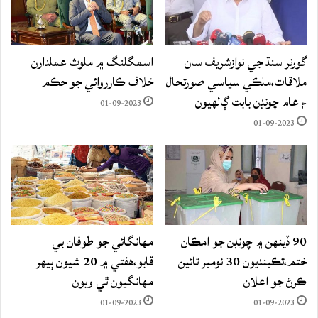
گورنر سنڌ جي نوازشريف سان
اسمگلنگ ۾ ملوث عملدارن
ملاقات،ملڪي سياسي صورتحال
خلاف ڪارروائي جو حڪم
۽ عام چونڊن بابت ڳالهيون
01-09-2023
01-09-2023
90 ڏينهن ۾ چونڊن جو امڪان
مهانگائي جو طوفان بي
ختم،تڪبنديون 30 نومبر تائين
قابو،هفتي ۾ 20 شيون ٻيهر
ڪرڻ جو اعلان
مهانگيون ٿي ويون
01-09-2023
01-09-2023