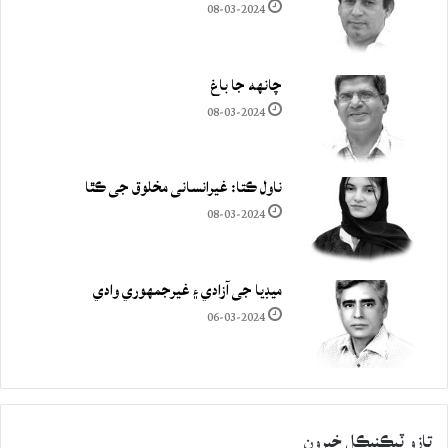
08-03-2024
چانهه جا باغ
08-03-2024
ناول ڪتا: غيرانساني مخلوق جي ڪٿا
08-03-2024
ميڊيا جي آزادي ۽ غيرجمھوري وادي
06-03-2024
تازو ٽيڪنيڪل خبرون