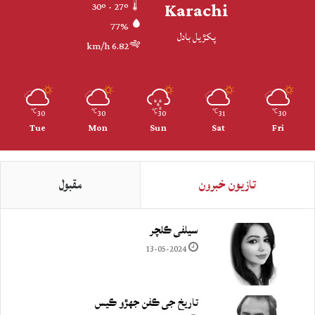
Karachi
30º - 27º
77%
پکڙيل بادل
6.82 km/h
30
30
30
31
30
℃
℃
℃
℃
℃
Tue
Mon
Sun
Sat
Fri
تازيون خبرون
مقبول
سيلفي ڪلچر
13-05-2024
تاريخ جي ڪفن جھڙو ڪيس