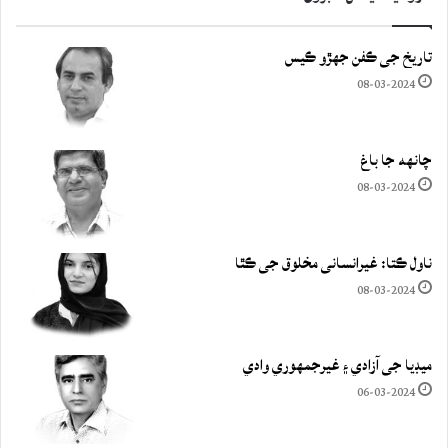
تاريخ جي ڪفن جھڙو ڪيس
08-03-2024
چانهه جا باغ
08-03-2024
ناول ڪتا: غيرانساني مخلوق جي ڪٿا
08-03-2024
ميڊيا جي آزادي ۽ غيرجمھوري وادي
06-03-2024