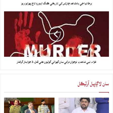
برطانيا جي بادشاهه چارلس کي تاريخي ڪنگ ايڊورڊ تاج پهرايو ويو
غلام نبي شاهه ۾ نوجوان دوکي سان گهرائي گوليون هڻي قتل، 2 جوابدار گرفتار
سان لاڳاپيل آرٽيڪل