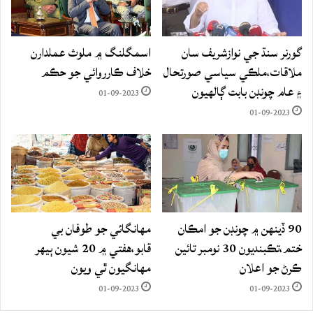
گورنر سنڌ جي نوازشريف سان
اسمگلنگ ۾ ملوث عملدارن
ملاقات،ملڪي سياسي صورتحال
خلاف ڪارروائي جو حڪم
۽ عام چونڊن بابت ڳالهيون
01-09-2023
01-09-2023
90 ڏينهن ۾ چونڊن جو امڪان
مهانگائي جو طوفان بي
ختم،تڪبنديون 30 نومبر تائين
قابو،هفتي ۾ 20 شيون ٻيهر
ڪرڻ جو اعلان
مهانگيون ٿي ويون
01-09-2023
01-09-2023