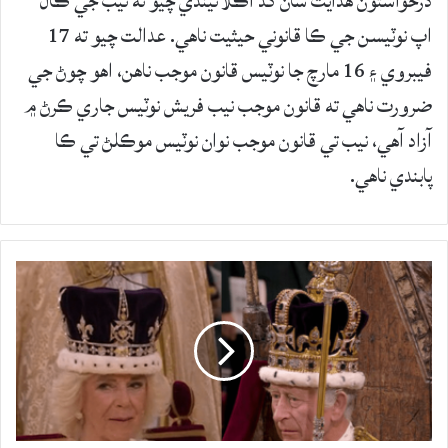
درخواستون هدايت سان گڏ اڪلائيندي چيو ته نيب جي ڪال
اپ نوٽيسن جي ڪا قانوني حيثيت ناهي. عدالت چيو ته 17
فيبروي ۽ 16 مارچ جا نوٽيس قانون موجب ناهن، اهو چوڻ جي
ضرورت ناهي ته قانون موجب نيب فريش نوٽيس جاري ڪرڻ ۾
آزاد آهي، نيب تي قانون موجب نوان نوٽيس موڪلڻ تي ڪا
پابندي ناهي.