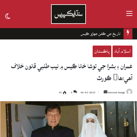
مينيو
tch
kin
تاريخ جي ڪفن جھڙو ڪيس
اسلام آباد
پاڪستان
عمران ۽ بشرا جي توشا خانا ڪيس ۾ نيب طلبي قانون خلاف
آهي:ها ڪورٽ
10
0
06-05-2023
Send
Satram Sangi
an
email