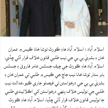
اسلام آباد : اسلام آباد هاءِ ڪورٽ توشا خانا ڪيس ۾ عمران
خان ۽ بشريٰ بي بي جي نيب طلبي قانون خلاف قرار ڏئي ڇڏي.
اسلام آباد هاءِ ڪورٽ جي چيف جسٽس عامر فاروق ۽ جسٽس
بابر ستار توشا خانا نيب جاچ جي ڪيس ۾ طلبي تي عمران خان ۽
بشريٰ بي بي جي درخواستن تي فيصلو جاري ڪيو.عدالت نيب
طلبي جي نوٽيس خلاف ٻنهي درخواستن کي اڪلائيندي طلبي
جا نوٽيس قانون خلاف قرار ڏئي ڇڏيا. اسلام آباد هاءِ ڪورٽ