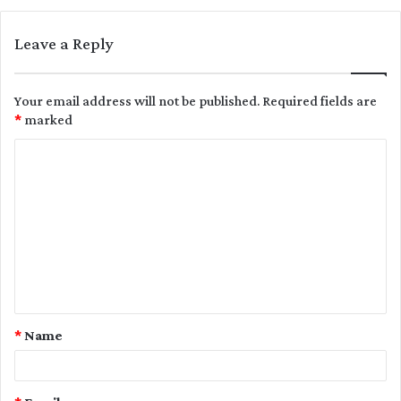
Leave a Reply
Your email address will not be published.
Required fields are
*
marked
C
o
m
m
e
n
t
*
Name
*