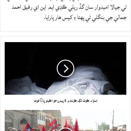
تي جيالا اميدوار سان گڏ ريلي ڪڍي ايم اين اي رفيق احمد
جمالي جي بنگلي تي پهتا ۽ کيس هار پارايا.
اسلام ڪوٽ لڳ ڪرنٽ ۾ 5 ڀينرن جو اڪيلو ڀا فوت