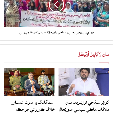
جهڏي ۾ پراڻ جي بحالي ۽ سماجي براين خلاف عوامي تحريڪ جي ريلي
سان لاڳاپيل آرٽيڪل
گورنر سنڌ جي نوازشريف سان
اسمگلنگ ۾ ملوث عملدارن
ملاقات،ملڪي سياسي صورتحال
خلاف ڪارروائي جو حڪم