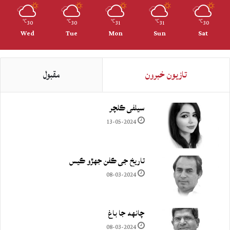
30
30
31
31
30
℃
℃
℃
℃
℃
Wed
Tue
Mon
Sun
Sat
تازيون خبرون
مقبول
سيلفي ڪلچر
13-05-2024
تاريخ جي ڪفن جھڙو ڪيس
08-03-2024
چانهه جا باغ
08-03-2024