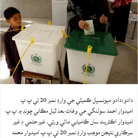
دادو:دادو ميونسپل ڪميٽي جي وارڊ نمبر 20 تي پ پ
اميدوار احمد سولنگي جي وفات بعد ٿيل مڪاني چونڊ ۾ پ پ
اميدوار اڪثريت سان ڪاميابي ماڻي ورتي. غير حتمي ۽ غير
سرڪاري نتيجن موجب وارڊ نمبر 20 تي پ پ اميدوار محمد