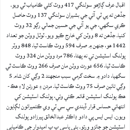
اقبال عرف ڳاڙهو سولنگي 417 ووٽ کڻي ڪامياب ٿي ويو.
جڏهن ته پي ٽي آئي جي بشيران سولنگي 137 ووٽ حاصل
ڪري سگهي، جي يو آئي جي حسين جمالي رڳو 32 ووٽ
کنيا. جڏهن ته 8 ووٽن کي خارج ڪيو ويو. ٽوٽل ووٽن جو تعداد
1442 هو، جنهن ۾ صرف 594 ووٽ ڪاسٽ ٿيا، 848 ووٽر
پولنگ اسٽيشن تي نه پهتا، 786 مرد ووٽن مان 324 ووٽ
ڪاسٽ ٿيا، 656 عورت ووٽن مان صرف 266 ووٽ ڪاسٽ ٿي
سگهيا، دادو ۾ سخت گرمي سبب منجهند 2 وڳي کان شام 5
وڳي تائين صرف 75 ووٽ ڪاسٽ ٿيا. مردن ۽ عورتن لاءِ هڪ-
هڪ پولنگ اسٽيشن قائم ڪئي وئي، پولنگ اسٽيشن کي
انتهائي حساس قرار ڏيندي سي سي ٽي وي ڪئميرائون لڳايون
ويون. ايس ايس پي دادو ڊاڪٽر عبدالخالق پيرزادو پولنگ
اسٽيشن جو جائزو ورتو. ٻئي پاسي پ پ اميدوار جي ڪاميابي