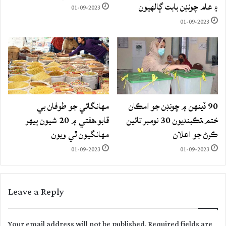
۽ عام چونڊن بابت ڳالهيون
01-09-2023
01-09-2023
90 ڏينهن ۾ چونڊن جو امڪان
مهانگائي جو طوفان بي
ختم،تڪبنديون 30 نومبر تائين
قابو،هفتي ۾ 20 شيون ٻيهر
ڪرڻ جو اعلان
مهانگيون ٿي ويون
01-09-2023
01-09-2023
Leave a Reply
Your email address will not be published.
Required fields are