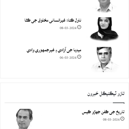
ناول ڪتا: غيرانساني مخلوق جي ڪٿا
08-03-2024
ميڊيا جي آزادي ۽ غيرجمھوري وادي
06-03-2024
تازو ٽيڪنيڪل خبرون
تاريخ جي ڪفن جھڙو ڪيس
08-03-2024