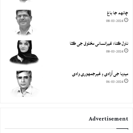
چانهه جا باغ
08-03-2024
ناول ڪتا: غيرانساني مخلوق جي ڪٿا
08-03-2024
ميڊيا جي آزادي ۽ غيرجمھوري وادي
06-03-2024
Advertisement