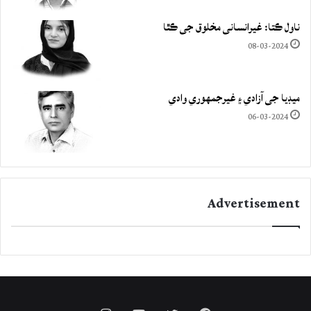
ناول ڪتا: غيرانساني مخلوق جي ڪٿا
08-03-2024
ميڊيا جي آزادي ۽ غيرجمھوري وادي
06-03-2024
Advertisement