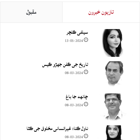
تازيون خبرون
مقبول
سيلفي ڪلچر
13-05-2024
تاريخ جي ڪفن جھڙو ڪيس
08-03-2024
چانهه جا باغ
08-03-2024
ناول ڪتا: غيرانساني مخلوق جي ڪٿا
08-03-2024