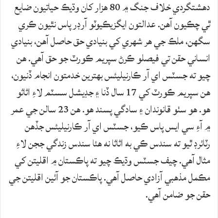
دهشتگردي خلاف جنگ ۾ 80 هزار کان وڌيڪ حياتيون ضايع
ٿي چڪيون آهن. عدالتون ايگزيڪيوٽو آرڊر پاس نٿيون ڪري
سگهن، ملڪ جي هر شهري کي بنيادي حق حاصل آهن، بنيادي
انساني حقن تي فيصلو ڪرڻ سپريم ڪورٽ جو حق آهي. هن
چيو ته جسٽس اي آر ڪارنيليئس بهترين خدمتون انجام ڏنيون،
هن سپريم ڪورٽ کي 17 سال ڏنا ۽ جڊيشل سسٽم لاءِ اثاثو
هو. هو سٺو قانوندان ۽ سادگي پسند هو. هن 23 سالن جي عمر
۾ آءِ سي ايس پاس ڪيو، جسٽس اي آر ڪارنيليئس جڏهن
رٽائرڊ ٿيو ته سندس ڪي به اثاثا نه هئا سندس زندگي ججن لاءِ
مثال آهي. چيف جسٽس وڌيڪ چيو ته پاڪستان ۾ اقليتن کي
مڪمل مذهبي آزادي حاصل آهي. پاڪستان جو آئين اقليتن جي
حقن جو ضامن آهي.