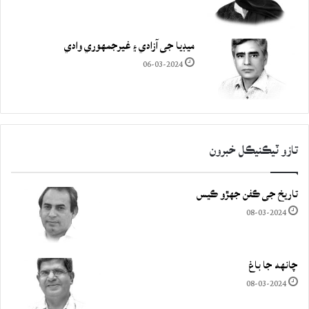
ميڊيا جي آزادي ۽ غيرجمھوري وادي
06-03-2024
تازو ٽيڪنيڪل خبرون
تاريخ جي ڪفن جھڙو ڪيس
08-03-2024
چانهه جا باغ
08-03-2024