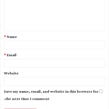
m
m
e
n
t
*
Name
*
*
Email
Website
Save my name, email, and website in this browser for
the next time I comment.