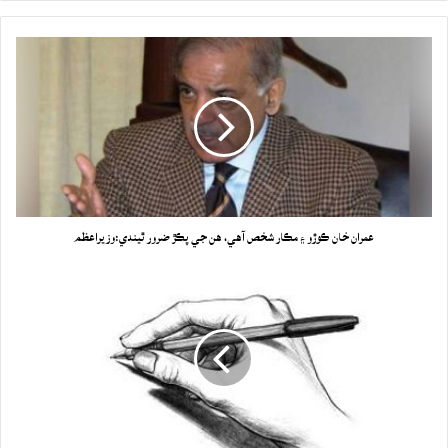
عمران خان ڪوڙو ۽ مڪار شخص آهي، هن جي پڪڙ ضرور ٿيندي:وزيراعظم