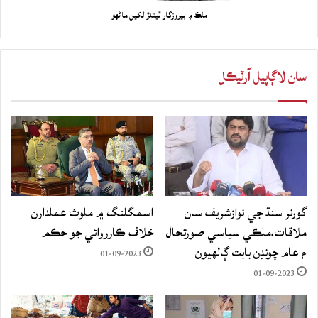
ملڪ ۾ بيروزگار ٿيندڙ لکين ماڻهو
سان لاڳاپيل آرٽيڪل
گورنر سنڌ جي نوازشريف سان
اسمگلنگ ۾ ملوث عملدارن
ملاقات،ملڪي سياسي صورتحال
خلاف ڪارروائي جو حڪم
۽ عام چونڊن بابت ڳالهيون
01-09-2023
01-09-2023