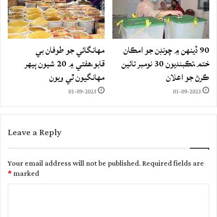
90 ڏينهن ۾ چونڊن جو امڪان
مهانگائي جو طوفان بي
ختم،تڪبنديون 30 نومبر تائين
قابو،هفتي ۾ 20 شيون ٻيهر
ڪرڻ جو اعلان
مهانگيون ٿي ويون
01-09-2023
01-09-2023
Leave a Reply
Your email address will not be published.
Required fields are
*
marked
C
o