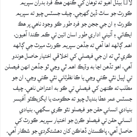
لا بيٺل آهيو ته توهان کي ڪنهن هڪ فرد بدران سپريم
ڪورٽ جو ساٿ ڏيڻ گهرجي. چيف جسٽس چيو ته سپريم
ڪورٽ ۽ ان جي ججن جو فرد طور ڪو وجود ناهي پر هڪ
ايڪائي ۽ آئيني اداري طور اسان ائين ئي ڪم ڪندا آهيون،
اهم ڳالهه اها آهي ته جڏهن سپريم ڪورٽ ميرٽ جي ڳالهه
ڪري ٿي ته ان جي فيصلي کي اخلاقي اختيار حاصل هوندو
آهي، اهو تڏهن اڃا به وڌيڪ اهم ٿي وڃي ٿو جڏهن انهن فيصلن
تي اپيل نٿي ڪئي وڃي يا ڪا نظرثاني نٿي ڪئي وڃي، ان جو
مطلب ته ڪنهن کي فيصلي تي ڪو به اعتراض ناهي. چيف
جسٽس عمر عطا بنديال چيو ته حڪومت يا ايگزيڪٽو آفيسر
بنيادي انساني حقن جو فيصلو نٿو ڪري سگهي. بنيادي
انساني حقن تي فيصلو ڪرڻ جو اختيار سپريم ڪورٽ کي
حاصل آهي، پاڪستان ڏهاڪن کان دهشتگردي جو شڪار آهي.