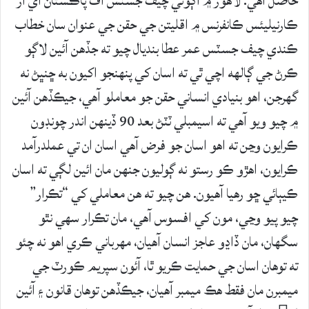
حاصل آهي. لاهور ۾ اڳوڻي چيف جسٽس آف پاڪستان اي آر
ڪارنيليئس ڪانفرنس ۾ اقليتن جي حقن جي عنوان سان خطاب
ڪندي چيف جسٽس عمر عطا بنديال چيو ته جڏهن آئين لاڳو
ڪرڻ جي ڳالهه اچي ٿي ته اسان کي پنهنجو اکيون به ڇنڀڻ نه
گهرجن، اهو بنيادي انساني حقن جو معاملو آهي، جيڪڏهن آئين
۾ چيو ويو آهي ته اسيمبلي ٽٽڻ بعد 90 ڏينهن اندر چونڊون
ڪرايون وڃن ته اهو اسان جو فرض آهي اسان ان تي عملدرآمد
ڪرايون، اهڙو ڪو رستو نه ڳوليون جنهن مان ائين لڳي ته اسان
ڪيٻائي ڇو رهيا آهيون. هن چيو ته هن معاملي کي “تڪرار”
چيو پيو وڃي، مون کي افسوس آهي، مان تڪرار سهي نٿو
سگهان، مان ڏاڍو عاجز انسان آهيان، مهرباني ڪري اهو نه چئو
ته توهان اسان جي حمايت ڪريو ٿا، آئون سپريم ڪورٽ جي
ميمبرن مان فقط هڪ ميمبر آهيان، جيڪڏهن توهان قانون ۽ آئين