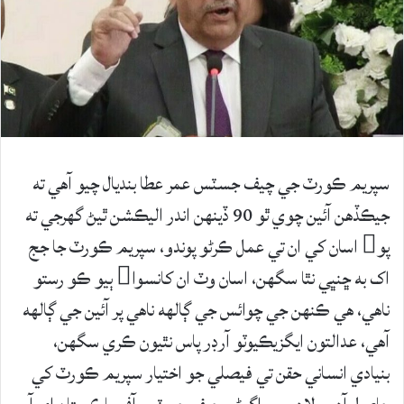
سپريم ڪورٽ جي چيف جسٽس عمر عطا بنديال چيو آهي ته
جيڪڏهن آئين چوي ٿو 90 ڏينهن اندر اليڪشن ٿيڻ گهرجي ته
پو اسان کي ان تي عمل ڪرڻو پوندو، سپريم ڪورٽ جا جج
اک به ڇنڀي نٿا سگهن، اسان وٽ ان کانسوا ٻيو ڪو رستو
ناهي، هي ڪنهن جي چوائس جي ڳالهه ناهي پر آئين جي ڳالهه
آهي، عدالتون ايگزيڪيوٽو آرڊر پاس نٿيون ڪري سگهن،
بنيادي انساني حقن تي فيصلي جو اختيار سپريم ڪورٽ کي