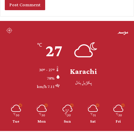
موسم
27
℃
Karachi
30º - 27º
78%
پکڙيل بادل
7.11 km/h
30
30
30
31
30
℃
℃
℃
℃
℃
Tue
Mon
Sun
Sat
Fri