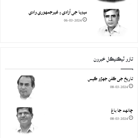
ميڊيا جي آزادي ۽ غيرجمھوري وادي
06-03-2024
تازو ٽيڪنيڪل خبرون
تاريخ جي ڪفن جھڙو ڪيس
08-03-2024
چانهه جا باغ
08-03-2024