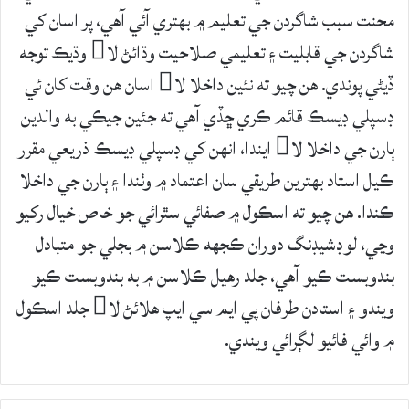
محنت سبب شاگردن جي تعليم ۾ بهتري آئي آهي، پر اسان کي
شاگردن جي قابليت ۽ تعليمي صلاحيت وڌائڻ لا وڌيڪ توجه
ڏيڻي پوندي. هن چيو ته نئين داخلا لا اسان هن وقت کان ئي
ڊسپلي ڊيسڪ قائم ڪري ڇڏي آهي ته جئين جيڪي به والدين
ٻارن جي داخلا لا ايندا، انهن کي ڊسپلي ڊيسڪ ذريعي مقرر
ڪيل استاد بهترين طريقي سان اعتماد ۾ وٺندا ۽ ٻارن جي داخلا
ڪندا. هن چيو ته اسڪول ۾ صفائي سٿرائي جو خاص خيال رکيو
وڃي، لوڊشيڊنگ دوران ڪجهه ڪلاسن ۾ بجلي جو متبادل
بندوبست ڪيو آهي، جلد رهيل ڪلاسن ۾ به بندوبست ڪيو
ويندو ۽ استادن طرفان پي ايم سي ايپ هلائڻ لا جلد اسڪول
۾ وائي فائيو لڳرائي ويندي.