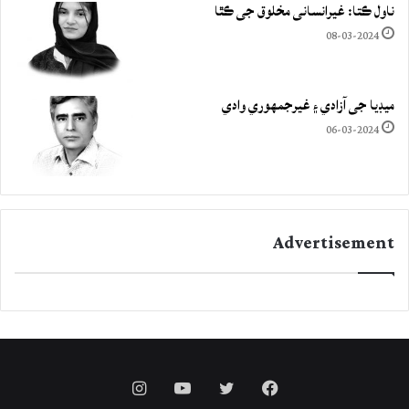
ناول ڪتا: غيرانساني مخلوق جي ڪٿا
08-03-2024
ميڊيا جي آزادي ۽ غيرجمھوري وادي
06-03-2024
Advertisement
Instagram
YouTube
Twitter
Facebook