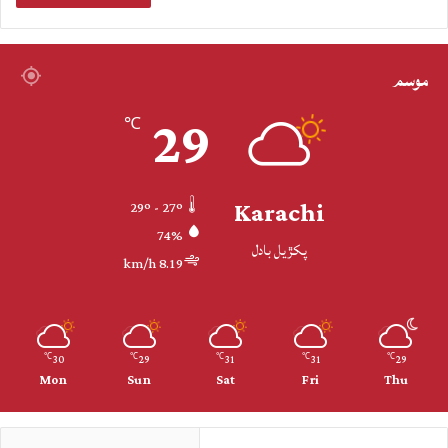
موسم
29
℃
Karachi
29º - 27º
74%
پکڙيل بادل
8.19 km/h
30
29
31
31
29
℃
℃
℃
℃
℃
Mon
Sun
Sat
Fri
Thu