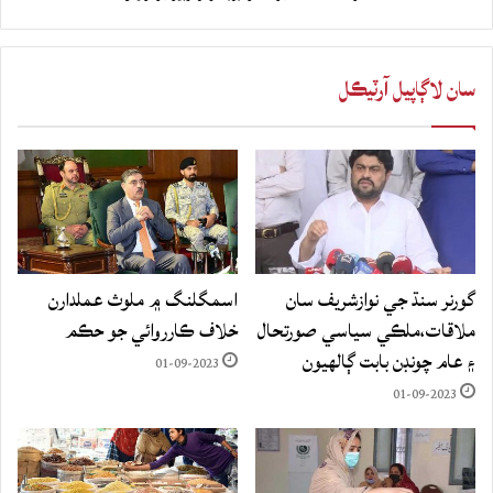
سان لاڳاپيل آرٽيڪل
گورنر سنڌ جي نوازشريف سان
اسمگلنگ ۾ ملوث عملدارن
ملاقات،ملڪي سياسي صورتحال
خلاف ڪارروائي جو حڪم
۽ عام چونڊن بابت ڳالهيون
01-09-2023
01-09-2023