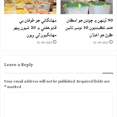
90 ڏينهن ۾ چونڊن جو امڪان
مهانگائي جو طوفان بي
ختم،تڪبنديون 30 نومبر تائين
قابو،هفتي ۾ 20 شيون ٻيهر
ڪرڻ جو اعلان
مهانگيون ٿي ويون
01-09-2023
01-09-2023
Leave a Reply
Your email address will not be published.
Required fields are
*
marked
C
o
m