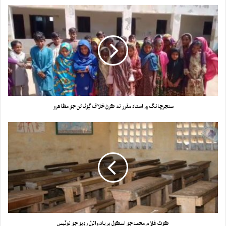
سنجرچانگ ۾ استاد مقرر نه ڪرڻ خلاف ڳوٺاڻن جو مظاهرو
ڪوٽ غلام محمد جو اسڪول برباد،وائرل وڊيو جو نوٽيس