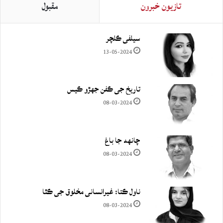
تازيون خبرون
مقبول
سيلفي ڪلچر
13-05-2024
تاريخ جي ڪفن جھڙو ڪيس
08-03-2024
چانهه جا باغ
08-03-2024
ناول ڪتا: غيرانساني مخلوق جي ڪٿا
08-03-2024