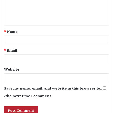
m
e
n
t
*
Name
*
*
Email
Website
Save my name, email, and website in this browser for
the next time I comment.