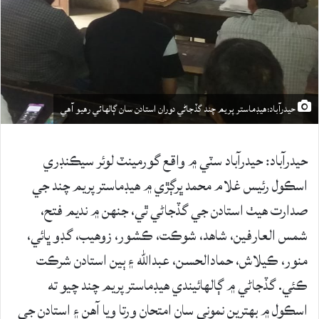
حيدرآباد:هيڊماستر پريم چند گڏجاڻي دوران استادن سان ڳالهائي رهيو آهي
حيدرآباد: حيدرآباد سٽي ۾ واقع گورمينٽ لوئر سيڪنڊري
اسڪول رئيس غلام محمد ڀرڳڙي ۾ هيڊماستر پريم چند جي
صدارت هيٺ استادن جي گڏجاڻي ٿي، جنهن ۾ نديم فتح،
شمس العارفين، شاهد، شوڪت، ڪشور، زوهيب، گڊو ڀائي،
منور، ڪيلاش، حمادالحسن، عبدالله ۽ ٻين استادن شرڪت
ڪئي. گڏجاڻي ۾ ڳالهائيندي هيڊماستر پريم چند چيو ته
اسڪول ۾ بهترين نموني سان امتحان ورتا ويا آهن ۽ استادن جي