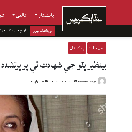
پاڪستان
عالمي
شوب
تاريخ جي ڪفن جھڙ
بريڪنگ نيوز
اسلام آباد
پاڪستان
بينظير ڀٽو جي شهادت ٿي پر پرتشدد
Send
14
0
11-05-2023
Satram Sangi
an
email