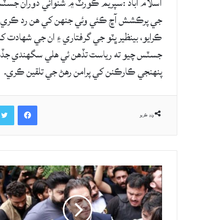
اسلام آباد :سپريم ڪورٽ ۾ شنوائي دوران جسٽس ا
جي پرڪشش آڇ ڪئي وئي جنهن کي هن رد ڪري ڇڏ
ڪرايو، بينظير ڀٽو جي گرفتاري ۽ ان جي شهادت کان
جسٽس چيو ته رياست تڏهن ئي هلي سگهندي جڏهن ا
پنهنجي ڪارڪنن کي پرامن رهڻ جي تلقين ڪري.
Facebook
ونڊ ڪريو