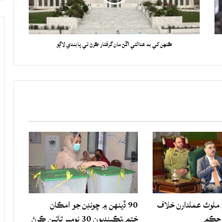
ڪنهن کي به عدالتي اڱڻ مان گرفتار ڪرڻ تي پابندي لاڳو
لوث عملدارن خلاف
90 ڏينهن ۾ چونڊن جو امڪان
 حڪم
ختم،تڪبنديون 30 نومبر تائين ڪرڻ