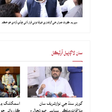
سپريم ڪورٽ عمران جي گرفتاري غيرقانوني قرار ڏئي ڇڏي،آزادي جو حڪم
سان لاڳاپيل آرٽيڪل
گورنر سنڌ جي نوازشريف سان
اسمگلنگ ۾ م
ملاقات،ملڪي سياسي صورتحال ۽
ڪارروائي جو