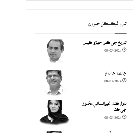
تازو ٽيڪنيڪل خبرون
تاريخ جي ڪفن جھڙو ڪيس
08-03-2024
چانهه جا باغ
08-03-2024
ناول ڪتا: غيرانساني مخلوق
جي ڪٿا
08-03-2024