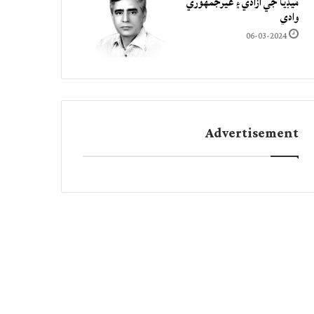
ميڊيا جي آزادي ۽ غيرجمھوري
وادي
06-03-2024
Advertisement