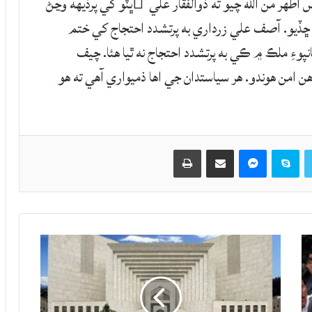
طهر من الله چيو ته ذوالفقار علي ُڀٽو کي پرڏيهه وڃڻ
يو. آصف علي زرداري به پرتشدد احتجاج کي ختم
پوءِ ملڪ ۾ ڪي به پرتشدد احتجاج نه ٿيا هئا. چيف
من هوندو. هر سياستدان جي اها ذميواري آهي ته هو
Twitter
Skype
Messenger
حصيداري ڪريو اي ميل ذريعي
اپيو