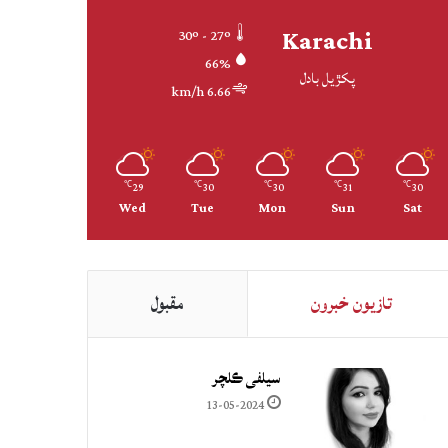
Karachi
30º - 27º
66%
پکڙيل بادل
6.66 km/h
29
30
30
31
30
℃
℃
℃
℃
℃
Wed
Tue
Mon
Sun
Sat
تازيون خبرون
مقبول
سيلفي ڪلچر
13-05-2024