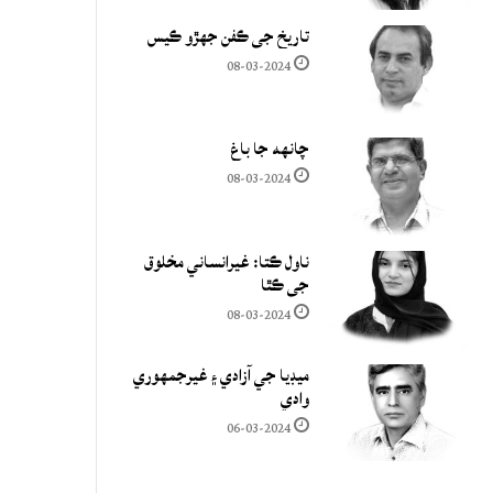
تاريخ جي ڪفن جھڙو ڪيس
08-03-2024
چانهه جا باغ
08-03-2024
ناول ڪتا: غيرانساني مخلوق
جي ڪٿا
08-03-2024
ميڊيا جي آزادي ۽ غيرجمھوري
وادي
06-03-2024