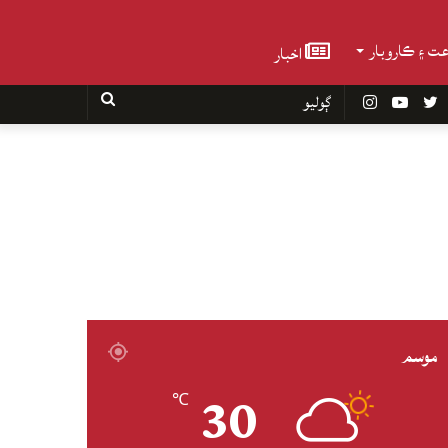
عت ۽ ڪاروبار
اخبار
Faceboo
Twitter
YouTube
Instagram
ڳوليو
موسم
30
℃