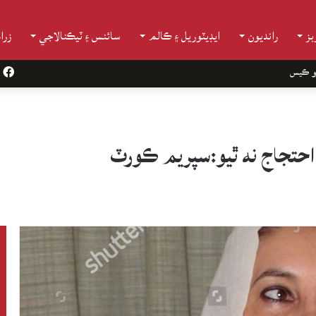
ز
رانديون
ايڊيٽوريل ۽ ڪالم
سائنس ۽ ٽيڪنالاجي
زرا
و ڪيس
k
 احتجاج نه ٿيو:سپريم ڪورٽ