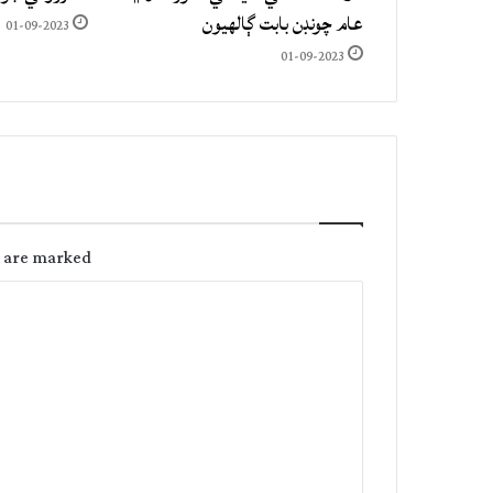
عام چونڊن بابت ڳالهيون
01-09-2023
01-09-2023
s are marked
C
o
m
m
e
n