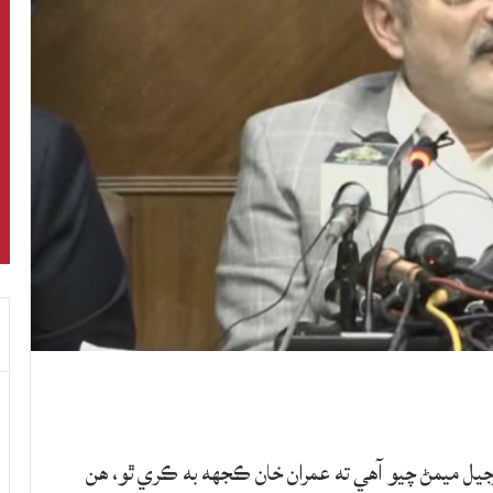
يل ميمڻ چيو آهي ته عمران خان ڪجهه به ڪري ٿو، هن