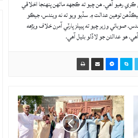
ڪري رهيو آهي. هن چيو ته ڪجهه ماڻهن پنهنجا اخلاقي
جيڪڏهن توهين عدالت ۾ سڏيو ويو ته نه ويندس، جيڪو
. صوبائي وزير چيو ته پيپلز پارٽي آمرن خلاف ويڙهه
ي. هو عدالتن جو لاڏلو بڻيل آهي.
Twitter
Skype
Messenger
حصيداري ڪريو اي ميل ذريعي
اپيو