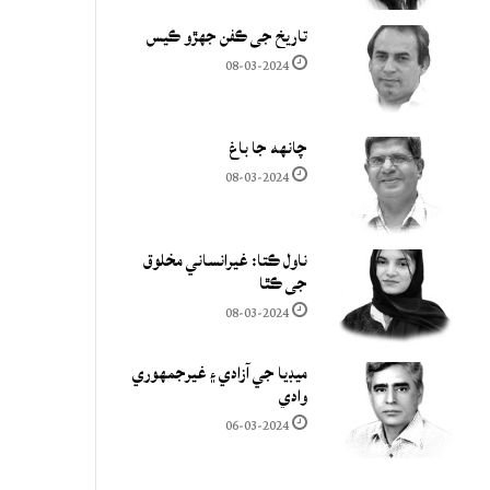
تاريخ جي ڪفن جھڙو ڪيس
08-03-2024
چانهه جا باغ
08-03-2024
ناول ڪتا: غيرانساني مخلوق
جي ڪٿا
08-03-2024
ميڊيا جي آزادي ۽ غيرجمھوري
وادي
06-03-2024