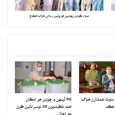
اسلام ڪُوٽ ۾ رهواسين جو پوليس ۽ بااثرن خلاف احتجاج
لوث عملدارن خلاف
90 ڏينهن ۾ چونڊن جو امڪان
 حڪم
ختم،تڪبنديون 30 نومبر تائين ڪرڻ
جو اعلان