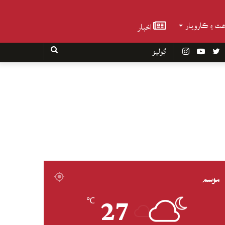
عت ۽ ڪاروبار
اخبار
Faceboo
Twitter
YouTube
Instagram
ڳوليو
موسم
27
℃