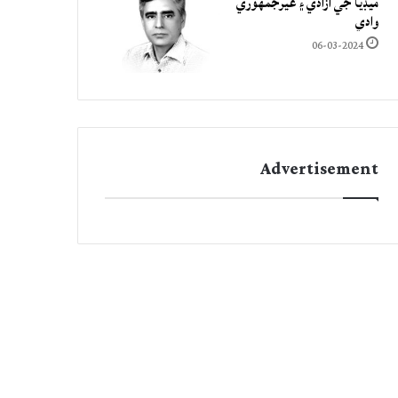
ميڊيا جي آزادي ۽ غيرجمھوري
وادي
06-03-2024
Advertisement