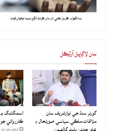
سانگهڙ ۾ ڪريل بجلي تار مان ڪرنٽ لڳڻ سبب نوجوان فوت
سان لاڳاپيل آرٽيڪل
گورنر سنڌ جي نوازشريف سان
اسمگلنگ ۾ م
ملاقات،ملڪي سياسي صورتحال ۽
ڪارروائي جو
عام چونڊن بابت ڳالهيون
01-09-2023