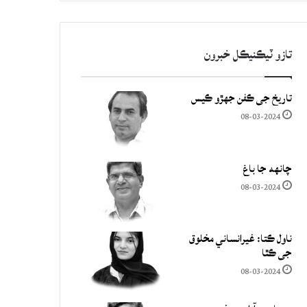
تازو ٽيڪنيڪل خبرون
تاريخ جي ڪفن جھڙو ڪيس
08-03-2024
چانهه جا باغ
08-03-2024
ناول ڪتا: غيرانساني مخلوق
جي ڪٿا
08-03-2024