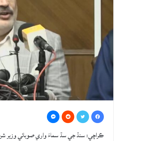
Messenger
Reddit
Twitter
Facebook
ڪراچي: سنڌ جي سڌ سماءَ واري صوبائي وزير شرج