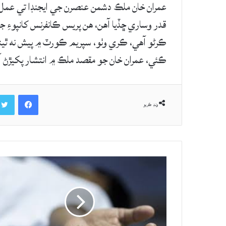
عمران خان ملڪ دشمن عنصرن جي ايجنڊا تي عمل 
قدر وساري ڇڏيا آهن، هن پريس ڪانفرنس کانپوءِ 
ڪرڻو آهي، ڪري وٺو، سپريم ڪورٽ ۾ پيش نه ٿيندس
ڪئي، عمران خان جو مقصد ملڪ ۾ انتشار پکيڙڻ آه
Facebook
ونڊ ڪريو