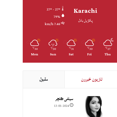
Karachi
27º - 27º
79%
پکڙيل بادل
7.46 km/h
30
30
31
30
27
℃
℃
℃
℃
℃
Mon
Sun
Sat
Fri
Thu
تازيون خبرون
مقبول
سيلفي ڪلچر
13-05-2024