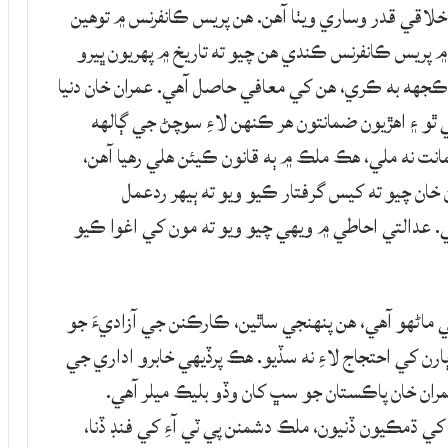
لاقي قدر وساري ويٺا آهن. هن پريس ڪانفرنس ۾ توهين
۾ پريس ڪانفرنس ڪندي هن چيو ته تاريخ ۾ پهريون ڀيرو
ڪجهه به ڪري، هن کي معافي حاصل آهي. عمران خان دنيا
ٿو ۽ اهڙيون ضمانتون هر ڪنهن لاءِ سوچڻ جي ڳالهه
نت نه ملي، هڪ ملڪ ۾ ٻه قانون ڪيئن هلي رهيا آهن،
ان چيو ته کيس گرفتار ڪيو ويو ته ٻيهر ردعمل
ي. عدالتي احاطي ۾ ويهي چيو ويو ته مون کي اغوا ڪيو
 ماڻهو آهي، هن پنهنجي ساٿين، ڪارڪنن جي آزاديءَ جو
ٻارن کي احتجاج لاءِ نه سڏيو. هڪ پرڏيهي خابرو اداري جي
مران خان پاڪستان جو سڀ کان وڏو بليڪ ميلر آهي.
کي ڌمڪيون ڏنيون، ملڪ دشمنن پي ٽي آءِ کي فنڊ ڏنا،