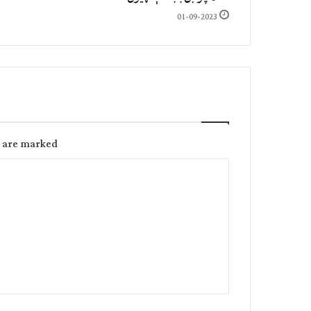
01-09-2023
s are marked
C
o
m
m
e
n
t