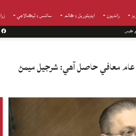
ز
رانديون
ايڊيٽوريل ۽ ڪالم
سائنس ۽ ٽيڪنالاجي
زرا
و ڪيس
k
عام معافي حاصل آهي: شرجيل ميمڻ