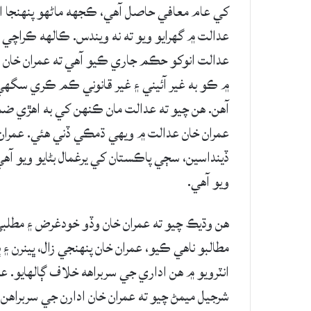
کي عام معافي حاصل آهي، ڪجهه ماڻهو پنهنجا اخ
عدالت ۾ گهرايو ويو ته نه ويندس. ڪالهه ڪراچي 
عدالت انوکو حڪم جاري ڪيو آهي ته عمران خان 
۾ ڪو به غير آئيني ۽ غير قانوني ڪم ڪري سگهي 
آهن. هن چيو ته عدالت مان ڪنهن کي به اهڙي ضما
عمران خان عدالت ۾ ويهي ڌمڪي ڏني هئي. عمران خ
ڏينداسين، سڄي پاڪستان کي يرغمال بڻايو ويو آه
ويو آهي.
هن وڌيڪ چيو ته عمران خان وڏو خودغرض ۽ مطلبي
مطالبو ناهي ڪيو، عمران خان پنهنجي زال، ڀينرن ۽ 
انٽرويو ۾ هن اداري جي سربراهه خلاف ڳالهايو. ع
شرجيل ميمڻ چيو ته عمران خان ادارن جي سربراهن 