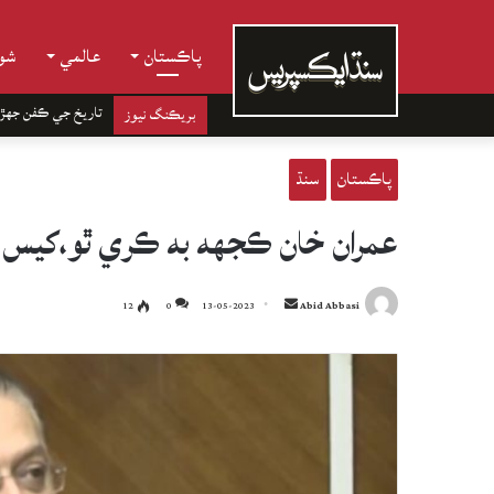
پاڪستان
عالمي
شوب
تاريخ جي ڪفن جھڙ
بريڪنگ نيوز
پاڪستان
سنڌ
عمران خان ڪجهه به ڪري ٿو،کيس 
Send
12
0
13-05-2023
Abid Abbasi
an
email