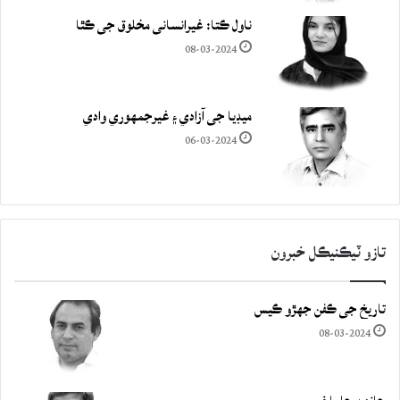
ناول ڪتا: غيرانساني مخلوق جي ڪٿا
08-03-2024
ميڊيا جي آزادي ۽ غيرجمھوري وادي
06-03-2024
تازو ٽيڪنيڪل خبرون
تاريخ جي ڪفن جھڙو ڪيس
08-03-2024