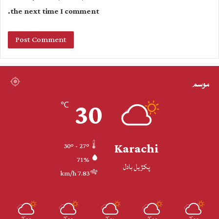
the next time I comment.
موسم
30
℃
Karachi
30º - 27º
71%
پکڙيل بادل
7.83 km/h
℃
℃
℃
℃
℃