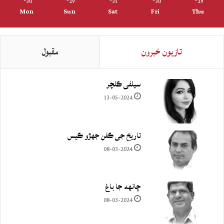
30
29
31
30
29
Mon
Sun
Sat
Fri
Thu
تازيون خبرون
مقبول
سيلفي ڪلچر
13-05-2024
تاريخ جي ڪفن جھڙو ڪيس
08-03-2024
چانهه جا باغ
08-03-2024