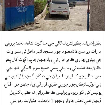
بڪيراشريف: بڪيراشريف ٿاڻي جي حد ڳوٺ شاھه محمد بروهي
۾ رات دير سان 2 نامعلوم چور مسجد اندر داخل ٿي سئو واٽ
جي بيٽري چوري ڪري فرار ٿي ويا، جنهن جا پيرا ڳوٺ کان ٻاهر
نڪرڻ بعد غائب ٿي ويا. ٻئي پاسي صبح سوير 8 بڳي شهر جي
مين بينظير چوڪ تان يوسف پٺاڻ جي دڪان اڳيان بيٺل نئين سي
ڊي موٽرسائيڪل چور چوري ڪري فرار ٿي ويا، جنهن جو اطلاع
پوليس کي ڏنو ويو، پر پوليس ڪا ڪاروائي نه ڪئي. گذريل
ڏينهن علي بخش جروار ويجهو 4 نامعلوم هٿياربند رهواسي