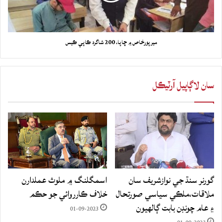
ميرپورخاص ۾ ڇاپا، 200 شاگرد ڪاپي ڪيس
سان لاڳاپيل آرٽيڪل
گورنر سنڌ جي نوازشريف سان
اسمگلنگ ۾ ملوث عملدارن
ملاقات،ملڪي سياسي صورتحال
خلاف ڪارروائي جو حڪم
۽ عام چونڊن بابت ڳالهيون
01-09-2023