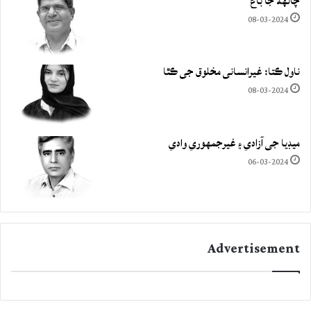
چانهه جا باغ
08-03-2024
ناول ڪتا: غيرانساني مخلوق جي ڪٿا
08-03-2024
ميڊيا جي آزادي ۽ غيرجمھوري وادي
06-03-2024
Advertisement