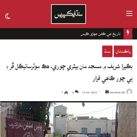
مينيو
tch
kin
تاريخ جي ڪفن جھڙو ڪيس
پاڪستان
سنڌ
بڪيرا شريف ۾ مسجد مان بيٽري چوري، هڪ موٽرسائيڪل ڦر ۽
ٻي چور ڪاهي فرار
7
0
13-05-2023
Send
Zeeshan Ali
an
email