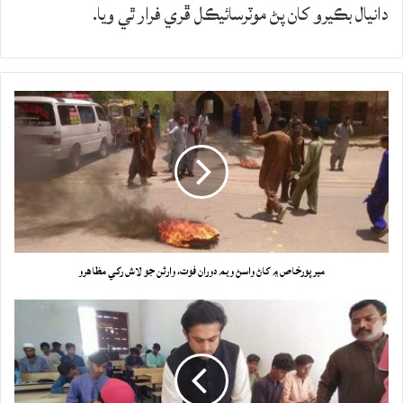
دانيال بڪيرو کان پڻ موٽرسائيڪل ڦري فرار ٿي ويا.
ميرپورخاص ۾ کاڻ واسڻ ويم دوران فوت، وارثن جو لاش رکي مظاهرو