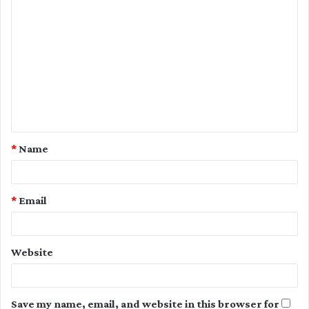
C
o
m
m
e
n
t
*
Name
*
*
Email
Website
Save my name, email, and website in this browser for