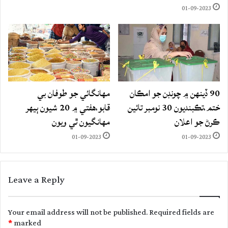
01-09-2023
90 ڏينهن ۾ چونڊن جو امڪان
مهانگائي جو طوفان بي
ختم،تڪبنديون 30 نومبر تائين
قابو،هفتي ۾ 20 شيون ٻيهر
ڪرڻ جو اعلان
مهانگيون ٿي ويون
01-09-2023
01-09-2023
Leave a Reply
Your email address will not be published.
Required fields are
*
marked