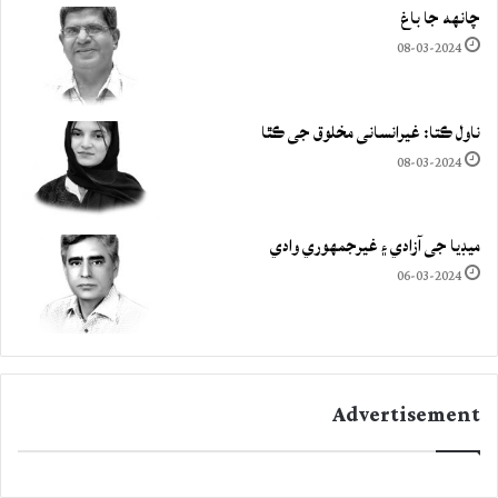
چانهه جا باغ
08-03-2024
ناول ڪتا: غيرانساني مخلوق جي ڪٿا
08-03-2024
ميڊيا جي آزادي ۽ غيرجمھوري وادي
06-03-2024
Advertisement