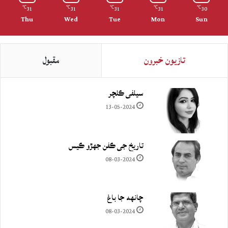
31
31
31
31
30
℃
℃
℃
℃
℃
Thu
Wed
Tue
Mon
Sun
تازيون خبرون
مقبول
سيلفي ڪلچر
13-05-2024
تاريخ جي ڪفن جھڙو ڪيس
08-03-2024
چانهه جا باغ
08-03-2024