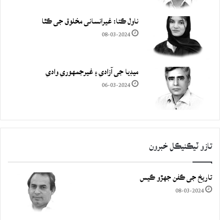
ناول ڪتا: غيرانساني مخلوق جي ڪٿا
08-03-2024
ميڊيا جي آزادي ۽ غيرجمھوري وادي
06-03-2024
تازو ٽيڪنيڪل خبرون
تاريخ جي ڪفن جھڙو ڪيس
08-03-2024