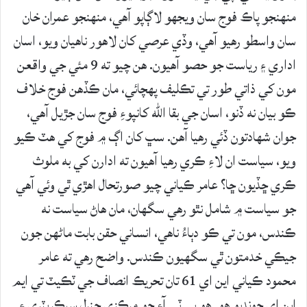
منهنجو پاڪ فوج سان ويجهو لاڳاپو آهي، منهنجو عمران خان
سان واسطو رهيو آهي، وڏي عرصي کان لاهور ناهيان ويو، اسان
اداري ۽ رياست جو حصو آهيون. هن چيو ته 9 مئي جي واقعن
مون کي ذاتي طور تي تڪليف پهچائي، مان ڪڏهن فوج خلاف
ڪو بيان نه ڏنو، اسان جي بقا الله کانپوءِ فوج سان جڙيل آهي،
جوان شهادتون ڏئي رهيا آهن. سڀ کان اڳ ۾ فوج کي هٽ ڪيو
ويو، سياست ان لاءِ ڪري رهيا آهيون ته ادارن کي به ملوث
ڪري ڇڏيون ڇا؟ عامر ڪياني چيو صورتحال اهڙي ٿي وئي آهي
جو سياست ۾ شامل نٿو رهي سگهان، مان هاڻ سياست نه
ڪندس، مون تي ڪو دٻاءُ ناهي، انساني حقن بابت ماڻهن جون
جيڪي خدمتون ٿي سگهيون ڪندس. واضح رهي ته عامر
محمود ڪياني اين اي 61 تان تحريڪ انصاف جي ٽڪيٽ تي ايم
اين اي چونڊيو هو. هو پي ٽي آءِ جو مرڪزي جنرل سيڪريٽري ۽