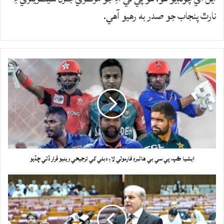
نارٿ پنجاب جو صدر به رهيو آهي.
ايشيا ڪپ، پي سي بي هائبرڊ فارمولي لاءِ دبئي کي ترجيحي وينيو قرار ڏئي ڇڏيو