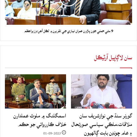
9 مئي حملي جون پاڙون عمران نيازي جي تقريرن ۾ لڪل آهن:وزيراعظم
سان لاڳاپيل آرٽيڪل
گورنر سنڌ جي نوازشريف سان
اسمگلنگ ۾ ملوث عملدارن
ملاقات،ملڪي سياسي صورتحال
خلاف ڪارروائي جو حڪم
۽ عام چونڊن بابت ڳالهيون
01-09-2023