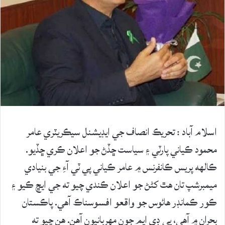
اسلام آباد : تحريڪ انصاف جي ايڊيشنل سيڪريٽري عامر
محمود ڪياني پارٽي ۽ سياست ڇڏڻ جو اعلان ڪري ڇڏيو.
ڪالهه پريس ڪانفرنس ۾ عامر ڪياني پي ٽي آءِ جي بنيادي
ميمبرشپ تان هٿ کڻڻ جو اعلان ڪندي چيو ته جي ايڇ ڪيو ۽
ڪور ڪمانڊر هائوس جو واقعو افسوسناڪ آهي. پاڪستان
بحران ۾ آهي، پي ڊي ايم جون مهربانيون آهن. هن چيو ته