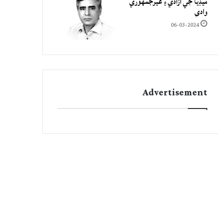
ميڊيا جي آزادي ۽ غيرجمھوري
وادي
06-03-2024
Advertisement