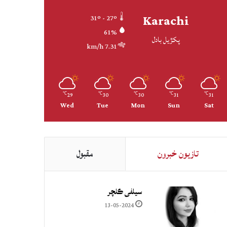
Karachi
31º - 27º
61%
پکڙيل بادل
7.31 km/h
29
30
30
31
31
℃
℃
℃
℃
℃
Wed
Tue
Mon
Sun
Sat
تازيون خبرون
مقبول
سيلفي ڪلچر
13-05-2024