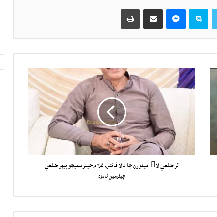
Twitter
Skype
Messenger
حصيداري ڪريو اي ميل ذريعي
اپيو
ٿر ضلعي لا اميدوارن جا نالا فائنل، غلام حيدر سميجو ٻيهر ضلعي
چيئرمين نامزد