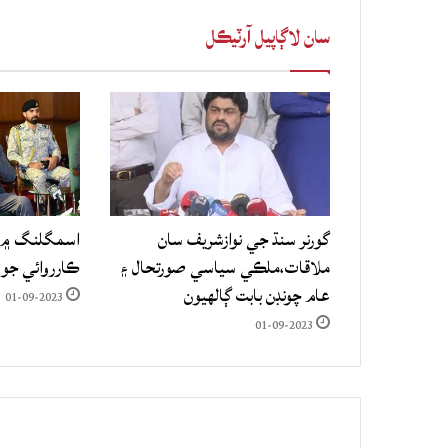
سان لاڳاپيل آرٽيڪل
گورنر سنڌ جي نوازشريف سان
اسمگلنگ ۾ م
ملاقات،ملڪي سياسي صورتحال ۽
ڪارروائي جو
عام چونڊن بابت ڳالهيون
01-09-2023
01-09-2023