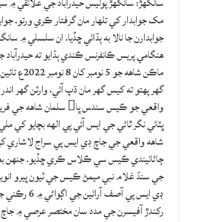
سانگهڙ: سانگهڙ پوليس حيدرآباد جي علائقي ۾ 
مک جوابدار کي تلهار مان گرفتار ڪري ورتو. جواب
جوابدارن جا نالا به ٻڌائي ڇڏيا. ان سلسلي ۾ سا
هنگامي پريس ڪانفرنس ڪندي ٻڌايو ته حيدرآباد ج
گهر پهتو ته کيس گهر مان ڌپ آئي، وارثن گهر اندر 
واقعي جو ڪيس سندس ڀا سل
ڄاڻائيندي ڪيس سي ڪلاس ڪري ڇڏيو. جنهن بعد 
جي سنڌ غلام نبي ميمڻ ڪيس جي ٽيون ڀيرو انوي
ڊي ايس پي آص
رکندڙ آفيسرن جي مدد سان مختصر عرصي ۾ جاچ دو