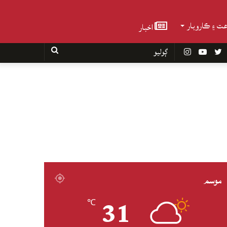
عت ۽ ڪاروبار
اخبار
Faceboo
Twitter
YouTube
Instagram
ڳوليو
موسم
31
℃