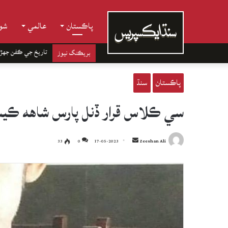
پاڪستان
عالمي
شوب
تاريخ جي ڪفن جھڙ
بريڪنگ نيوز
پاڪستان
سنڌ
سي ڪلاس قرار ڏنل پارس شاهه ڪيس 
Send
33
0
17-05-2023
Zeeshan Ali
an
email