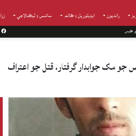
ز
رانديون
ايڊيٽوريل ۽ ڪالم
سائنس ۽ ٽيڪنالاجي
زرا
و ڪيس
k
جو مک جوابدار گرفتار، قتل جو اعتراف