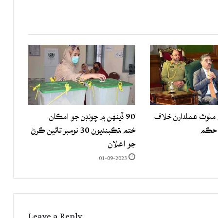
لوث عملدارن خلاف
90 ڏينهن ۾ چونڊن جو امڪان
 حڪم
ختم،تڪبنديون 30 نومبر تائين ڪرڻ
جو اعلان
01-09-2023
Leave a Reply