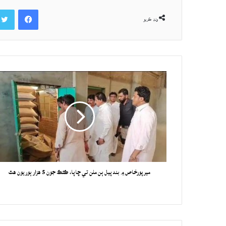
Facebook
ونڊ ڪريو
ميرپورخاص ۾ بند پيل ٻن ملن تي ڇاپا، ڪڻڪ جون 5 هزار ٻوريون هٿ