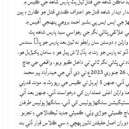
سيد ماڪن شاهه جي قتل ٿيل پٽ پارس شاهه جي ڪيس ۾
دار ديدار شاهه قتل جو اعتراف ڪندي قتل جو ڪارڻ ۽ ٻين
نگهڙ جي ايس ايس پي بشير احمد بروهي پنهنجي آفيس ۾
ي علائقي ڀٽائي نگر جي رهواسي سيد پارس شاهه پٽ
ماڪن شاهه جو 5 نومبر کان 8 نومبر 2022ع تائين وارثن ۽ دوستن سان رابطو نه ٿيڻ بعد پارس جو ڀا سندس
ڏٺو ته پارس جو رت ۾ ٻڏل لاش پيل هو ۽ سامان پکيڙيل هو،
مان شاهه جي فرياد تي ڀٽائي نگر ٿاڻي تي داخل ڪيو ويو، واقعي جي جاچ
ڀٽائي نگر ٿاڻي جي ايس آئي پي الهه بچايو کي ملي، 26 جنوري 2023ع تي ڊي آئي جي حيدرآباد پير محمد
شاهه واقعي جي جاچ ڊي ايس پي سراج لاشاري کي ڏني، جنهن 5 اپريل تي ڪيس جي رپورٽ ۾ موت قدرتي
وارثن اعلى عملدارن کي درخواست ڏني، جنهن بعد آئي
سٽيگيشن سانگهڙ پوليس کي ڏني، سانگهڙ پوليس طرفان
ف آرائين جي اڳواڻي ۾ 6 رڪني جاچ ڪميٽي جوڙي وئي، ڪميٽي جديد ٽيڪنالاجي ۽ تجربو
ران اصل حقيقتن تائين پهچي ۽ سي ڪلاس قرار ڏئي بند