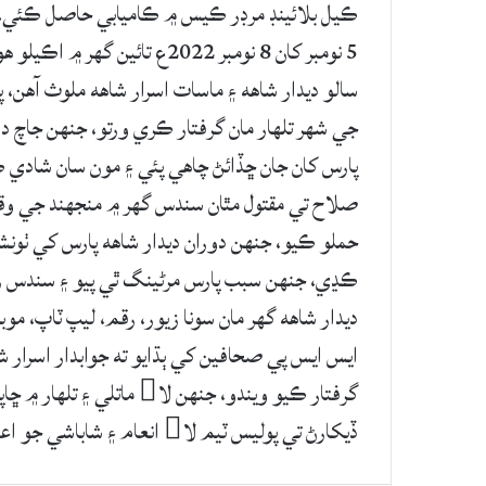
ڪيل بلائينڊ مرڊر ڪيس ۾ ڪاميابي حاصل ڪئي. اي
5 نومبر کان 8 نومبر 2022ع تائ
سالو ديدار شاهه ۽ ماسات اسرار شاهه ملوث آهن،
جي شهر تلهار مان گرفتار ڪري ورتو، جنهن جاچ دو
پارس کان جان ڇڏائڻ چاهي پئي ۽ مون سان شادي ڪ
حملو ڪيو، جنهن دوران ديدار شاهه پارس کي ٺونشا
ڪڍي، جنهن سبب پارس مرڻينگ ٿي پيو ۽ سندس رت و
ديدار شاهه گهر مان سونا زيور، رقم، ليپ ٽاپ، موب
گرفتار ڪيو ويندو، جنهن لا
ڏيکارڻ تي پوليس ٽيم لا انعام ۽ شاباشي جو اعلان ڪيو.