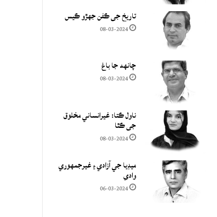
تاريخ جي ڪفن جھڙو ڪيس
08-03-2024
چانهه جا باغ
08-03-2024
ناول ڪتا: غيرانساني مخلوق
جي ڪٿا
08-03-2024
ميڊيا جي آزادي ۽ غيرجمھوري
وادي
06-03-2024