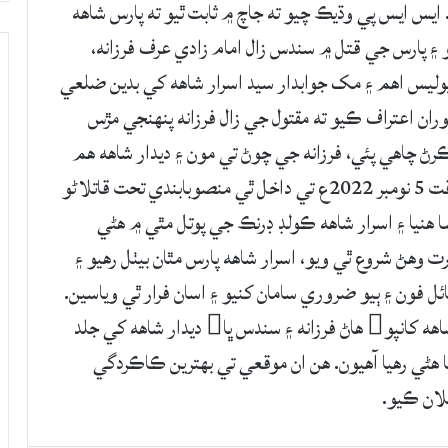
س ايس پي وڌيڪ چيو ته جاچ ۾ ثابت ٿيو ته پارس شاهه
ين گهر ۾ اڪيلو هو ۽ پارس جي قتل ۾ سندس زال امام زادي عرف فرزانه،
 پوليس اهم ۽ مک جوابدار سيد اسرار شاهه کي بدين ضلعي
ران اعتراف ڪيو ته مقتول جي زال فرزانه پنهنجي مڙس
رڻ چاهي پئي، فرزانه جي چوڻ تي مون ۽ ديدار شاهه هم
صلاح تي مقتول مٿان سندس گهر ۾ منجهند جي وقت 5 نومبر 2022ع تي داخل ٿي منصوبابندي تحت قاتلاڻو
 هنيا ۽ اسرار شاهه ڪولڊ ڊرنڪ جي پوتل مٿي ۾ هڻي
هڻ شروع ٿي ويو، اسرار شاهه پارس مٿان بيٺل رهيو ۽
ائل فون ۽ ٻيو ضروري سامان کنيو ۽ اسان فرار ٿي وياسين.
ايس ايس پي صحافين کي ٻڌايو ته جوابدار اسرار شاهه کانپو هاڻ فرزانه ۽ سندس ڀا ديدار شاهه کي جلد
 ماتلي ۽ تلهار ۾ ڇاپا هڻي رهيا آهيون. هن ان موقعي تي بهترين ڪاڪردگي