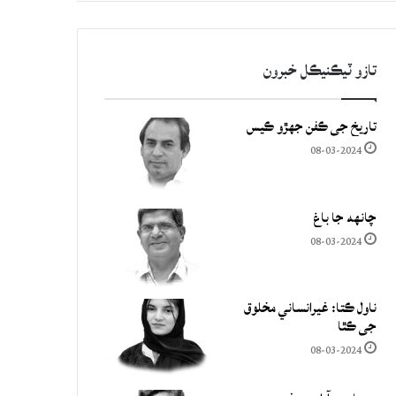
تازو ٽيڪنيڪل خبرون
تاريخ جي ڪفن جھڙو ڪيس
08-03-2024
چانهه جا باغ
08-03-2024
ناول ڪتا: غيرانساني مخلوق
جي ڪٿا
08-03-2024