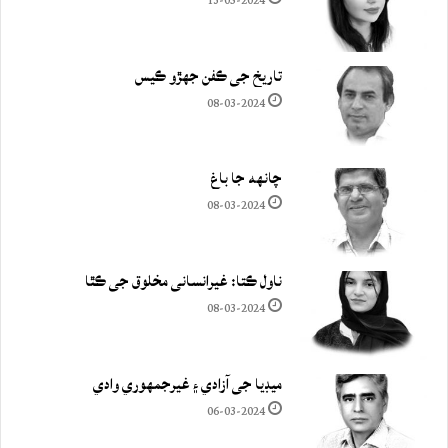
13-05-2024
تاريخ جي ڪفن جھڙو ڪيس
08-03-2024
چانهه جا باغ
08-03-2024
ناول ڪتا: غيرانساني مخلوق جي ڪٿا
08-03-2024
ميڊيا جي آزادي ۽ غيرجمھوري وادي
06-03-2024