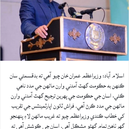
اسلام آباد: وزيراعظم عمران خان چيو آهي ته بدقسمتي سان
ڪنهن به حڪومت گهٽ آمدني وارن ماڻهن جي مدد ناهي
ڪئي، اسان جي حڪومت جي پهرين ترجيح گهٽ آمدني وارن
ماڻهن جي مدد ڪرڻ آهي. فراش ٽائون اپارٽمينٽس جي تقريب
کي خطاب ڪندي وزيراعظم چيو ته غريب ماڻهن لاءِ پنهنجو
گهر ٺاهڻ تمام گهڻو مشڪل آهي. اسان جي ڪوشش آهي ته