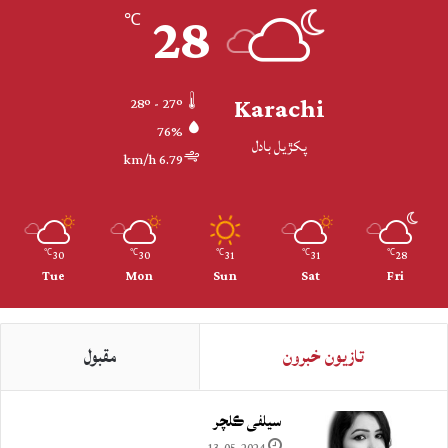
28
℃
Karachi
28º - 27º
76%
پکڙيل بادل
6.79 km/h
30
30
31
31
28
℃
℃
℃
℃
℃
Tue
Mon
Sun
Sat
Fri
تازيون خبرون
مقبول
سيلفي ڪلچر