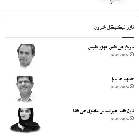
تازو ٽيڪنيڪل خبرون
تاريخ جي ڪفن جھڙو ڪيس
08-03-2024
چانهه جا باغ
08-03-2024
ناول ڪتا: غيرانساني مخلوق جي ڪٿا
08-03-2024