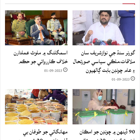
گورنر سنڌ جي نوازشريف سان
اسمگلنگ ۾ ملوث عملدارن
ملاقات،ملڪي سياسي صورتحال
خلاف ڪارروائي جو حڪم
۽ عام چونڊن بابت ڳالهيون
01-09-2023
01-09-2023
90 ڏينهن ۾ چونڊن جو امڪان
مهانگائي جو طوفان بي