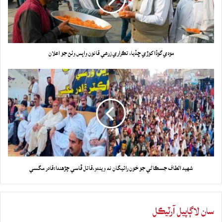
مودي گوڏا کوڙي ڇڏيا، تڪراري زرعي قانون واپس وٺڻ جو اعلان
شهيد الطاف جسڪاڻي جو خون رائيگان نه ويندو،قاتل ڦاسي چڙهندا:قادر مگسي
سان لاڳاپيل آرٽيڪل