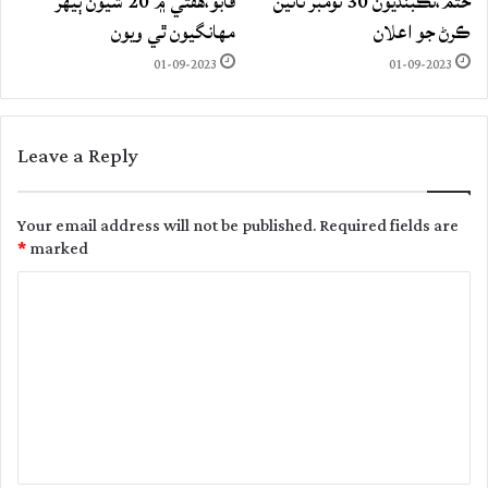
ختم،تڪبنديون 30 نومبر تائين
قابو،هفتي ۾ 20 شيون ٻيهر
ڪرڻ جو اعلان
مهانگيون ٿي ويون
01-09-2023
01-09-2023
Leave a Reply
Your email address will not be published.
Required fields are
*
marked
C
o
m
m
e
n
t