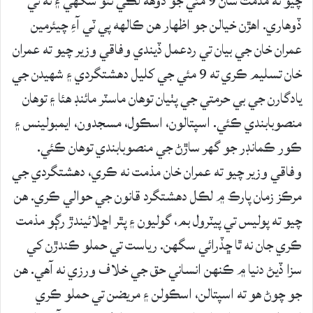
چيو ته مذمت سان 9 مئي جو ڏوهه لڪي نٿو سگهي ۽ نه ئي
ڏوهاري. اهڙن خيالن جو اظهار هن ڪالهه پي ٽي آءِ چيئرمين
عمران خان جي بيان تي ردعمل ڏيندي وفاقي وزير چيو ته عمران
خان تسليم ڪري ته 9 مئي جي کليل دهشتگردي ۽ شهيدن جي
يادگارن جي بي حرمتي جي پٺيان توهان ماسٽر مائنڊ هئا ۽ توهان
منصوبابندي ڪئي. اسپتالون، اسڪول، مسجدون، ايمبولينس ۽
ڪور ڪمانڊر جو گهر ساڙڻ جي منصوبابندي توهان ڪئي.
وفاقي وزير چيو ته عمران خان مذمت نه ڪري، دهشتگردي جي
مرڪز زمان پارڪ ۾ لڪل دهشتگرد قانون جي حوالي ڪري. هن
چيو ته پوليس تي پيٽرول بم، گوليون ۽ پٿر اڇلائيندڙ رڳو مذمت
ڪري جان نه ٿا ڇڏرائي سگهن. رياست تي حملو ڪندڙن کي
سزا ڏيڻ دنيا ۾ ڪنهن انساني حق جي خلاف ورزي نه آهي. هن
جو چوڻ هو ته اسپتالن، اسڪولن ۽ مريضن تي حملو ڪري