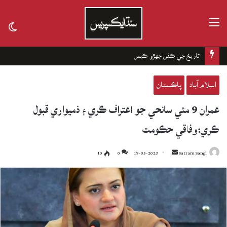
مينيو
tch
kin
تاريخ جي ڪفن جھڙو ڪيس
اسلام آباد
پاڪستان
عمران 9 مئي سانحي جو اعتراف ڪري ۽ ذميواري قبول
ڪري:وفاقي حڪومت
10
0
19-05-2023
Send
Satram Sangi
an
email