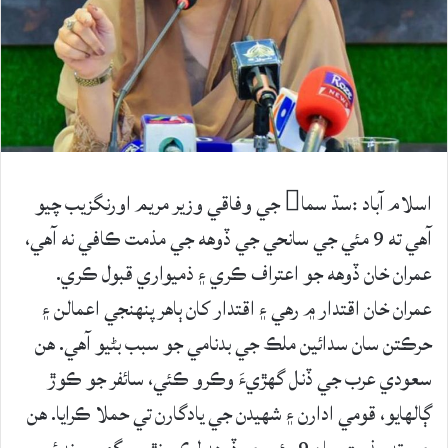
اسلام آباد :سڌ سما جي وفاقي وزير مريم اورنگزيب چيو
آهي ته 9 مئي جي سانحي جي ڏوهه جي مذمت ڪافي نه آهي،
عمران خان ڏوهه جو اعتراف ڪري ۽ ذميواري قبول ڪري.
عمران خان اقتدار ۾ رهي ۽ اقتدار کان ٻاهر پنهنجي اعمالن ۽
حرڪتن سان سدائين ملڪ جي بدنامي جو سبب بڻيو آهي. هن
سعودي عرب جي ڏنل گهڙيءَ وڪرو ڪئي، سائفر جو ڪوڙ
ڳالهايو، قومي ادارن ۽ شهيدن جي يادگارن تي حملا ڪرايا. هن