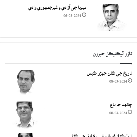
ميڊيا جي آزادي ۽ غيرجمھوري وادي
06-03-2024
تازو ٽيڪنيڪل خبرون
تاريخ جي ڪفن جھڙو ڪيس
08-03-2024
چانهه جا باغ
08-03-2024
ناول ڪتا: غيرانساني مخلوق جي ڪٿا