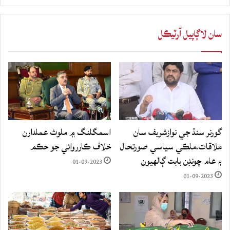
سان لاڳاپيل آرٽيڪل
گورنر سنڌ جي نوازشريف سان
اسمگلنگ ۾ ملوث عملدارن
ملاقات،ملڪي سياسي صورتحال
خلاف ڪارروائي جو حڪم
۽ عام چونڊن بابت ڳالهيون
01-09-2023
01-09-2023