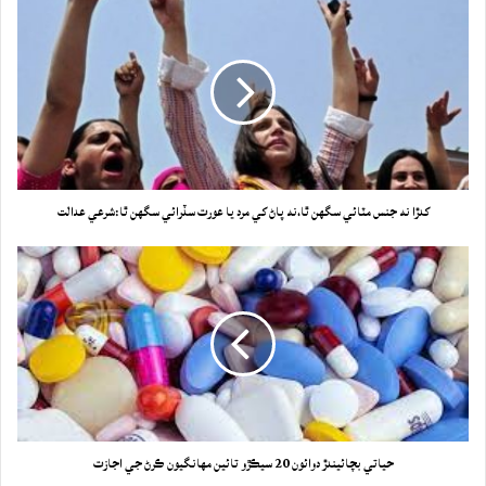
کدڙا نه جنس مٽائي سگهن ٿا،نه پاڻ کي مرد يا عورت سڏرائي سگهن ٿا:شرعي عدالت
حياتي بچائيندڙ دوائون 20 سيڪڙو تائين مهانگيون ڪرڻ جي اجازت