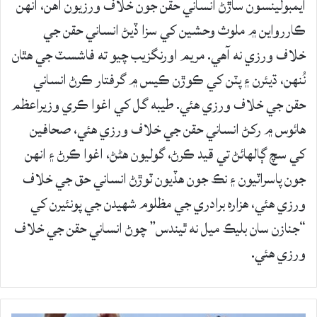
ايمبولينسون ساڙڻ انساني حقن جون خلاف ورزيون آهن، انهن
ڪاررواين ۾ ملوث وحشين کي سزا ڏيڻ انساني حقن جي
خلاف ورزي نه آهي. مريم اورنگزيب چيو ته فاشسٽ جي هٿان
نُنهن، ڌيئرن ۽ پٽن کي ڪوڙن ڪيس ۾ گرفتار ڪرڻ انساني
حقن جي خلاف ورزي هئي. طيبه گل کي اغوا ڪري وزيراعظم
هائوس ۾ رکڻ انساني حقن جي خلاف ورزي هئي، صحافين
کي سچ ڳالهائڻ تي قيد ڪرڻ، گوليون هڻڻ، اغوا ڪرڻ ۽ انهن
جون پاسراٽيون ۽ نڪ جون هڏيون ٽوڙڻ انساني حق جي خلاف
ورزي هئي، هزاره برادري جي مظلوم شهيدن جي پونئيرن کي
“جنازن سان بليڪ ميل نه ٿيندس” چوڻ انساني حقن جي خلاف
ورزي هئي.