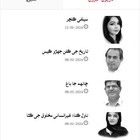
سيلفي ڪلچر
13-05-2024
تاريخ جي ڪفن جھڙو ڪيس
08-03-2024
چانهه جا باغ
08-03-2024
ناول ڪتا: غيرانساني مخلوق جي ڪٿا
08-03-2024