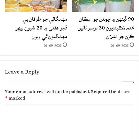
90 ڏينهن ۾ چونڊن جو امڪان
مهانگائي جو طوفان بي
ختم،تڪبنديون 30 نومبر تائين
قابو،هفتي ۾ 20 شيون ٻيهر
ڪرڻ جو اعلان
مهانگيون ٿي ويون
01-09-2023
01-09-2023
Leave a Reply
Your email address will not be published.
Required fields are
*
marked
C
o
m
m