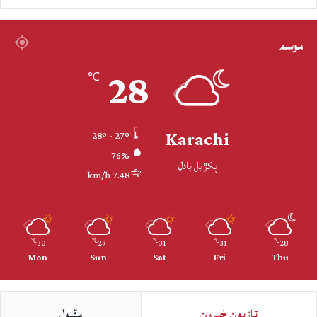
موسم
28
℃
Karachi
28º - 27º
76%
پکڙيل بادل
7.48 km/h
30
29
31
31
28
℃
℃
℃
℃
℃
Mon
Sun
Sat
Fri
Thu
تازيون خبرون
مقبول