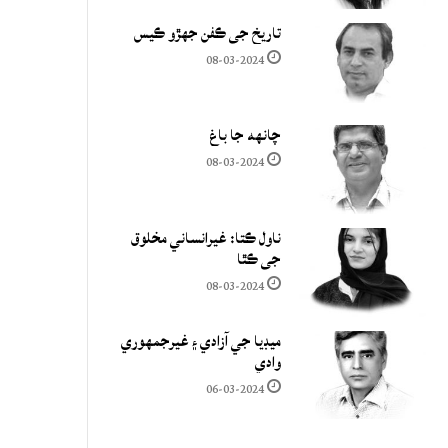
تاريخ جي ڪفن جھڙو ڪيس
08-03-2024
چانهه جا باغ
08-03-2024
ناول ڪتا: غيرانساني مخلوق
جي ڪٿا
08-03-2024
ميڊيا جي آزادي ۽ غيرجمھوري
وادي
06-03-2024