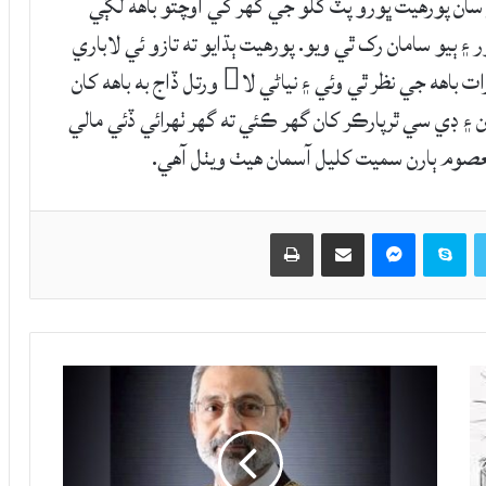
 سان پورهيت ڀورو پٽ گلو جي گهر کي اوچتو باهه لڳي
جو ڏاج، 15 مڻ ڪڻڪ، زيور ۽ ٻيو سامان رک ٿي ويو. پورهيت ٻڌايو ته تازو ئي لاباري
تان مزدوري ڪري ڪڻڪ ڪمائي آيو هئس، جيڪا رات باهه جي نظر ٿي وئي ۽ نياڻي لا ورتل ڏاج به باهه کان
۽ ڊي سي ٿرپارڪر کان گهر ڪئي ته گهر ٺهرائي ڏئي مالي
صوم ٻارن سميت کليل آسمان هيٺ ويٺل آهي.
Twitter
Skype
Messenger
حصيداري ڪريو اي ميل ذريعي
اپيو