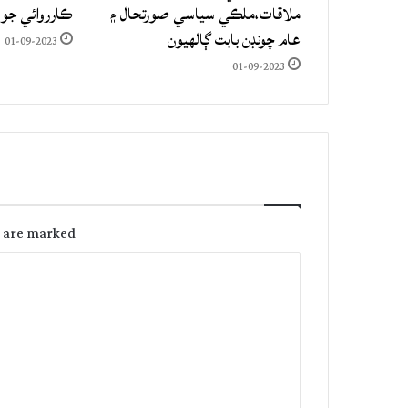
ملاقات،ملڪي سياسي صورتحال ۽
ڪارروائي جو
عام چونڊن بابت ڳالهيون
01-09-2023
01-09-2023
s are marked
C
o
m
m
e
n