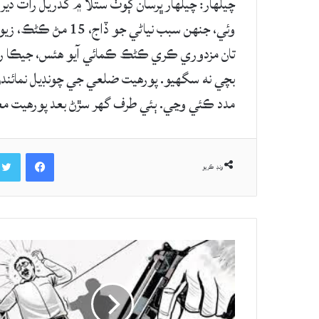
چيلهار: چيلهار ڀرسان ڳوٺ ستلا ۾ گذريل رات دير
وئي، جنهن سبب نياڻي 
بچي نه سگهيو. پورهيت ضلعي جي چونڊيل نمائندن 
مدد ڪئي وڃي. ٻئي طرف گهر سڙڻ بعد پورهيت مع
Facebook
ونڊ ڪريو