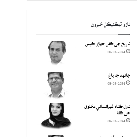
تازو ٽيڪنيڪل خبرون
تاريخ جي ڪفن جھڙو ڪيس
08-03-2024
چانهه جا باغ
08-03-2024
ناول ڪتا: غيرانساني مخلوق
جي ڪٿا
08-03-2024