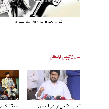
ٽنڊوآدم ويجهو ڪار سوارن هٿان زميندار مبينا اغوا
سان لاڳاپيل آرٽيڪل
گورنر سنڌ جي نوازشريف سان
اسمگلنگ ۾ م