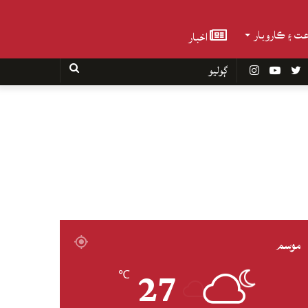
عت ۽ ڪاروبار
اخبار
Faceboo
Twitter
YouTube
Instagram
ڳوليو
موسم
27
℃