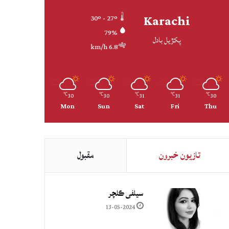
Karachi
30º - 27º
79%
پکڙيل بادل
6.8 km/h
30
30
31
31
30
℃
℃
℃
℃
℃
Mon
Sun
Sat
Fri
Thu
تازيون خبرون
مقبول
سيلفي ڪلچر
13-05-2024