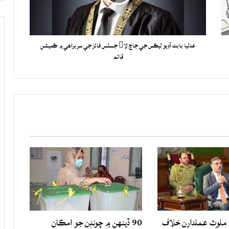
عدليا بابت آڊيو ليڪس جي جاچ لا جسٽس فائز جي سربراهي ۾ ڪميشن
قائم
لوث عملدارن خلاف
90 ڏينهن ۾ چونڊن جو امڪان