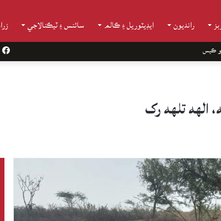
ز
رانديون
ايڊيٽوريل ۽ ڪالم
سائنس ۽ ٽيڪنالاجي
زرا
و ڪيس
k
 الهه تلهه رک