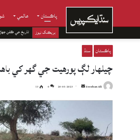
پاڪستان
عالمي
شوب
تاريخ جي ڪفن جھڙ
بريڪنگ نيوز
پاڪستان
سنڌ
چيلهار لڳ پورهيت جي گهر کي باهه،
Send
13
0
20-05-2023
Zeeshan Ali
an
email