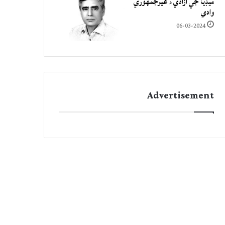
ميڊيا جي آزادي ۽ غيرجمھوري
وادي
06-03-2024
Advertisement