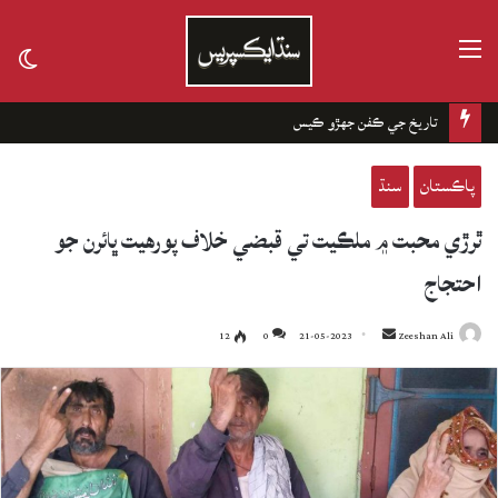
مينيو
tch
kin
تاريخ جي ڪفن جھڙو ڪيس
پاڪستان
سنڌ
ٿرڙي محبت ۾ ملڪيت تي قبضي خلاف پورهيت ڀائرن جو
احتجاج
12
0
21-05-2023
Send
Zeeshan Ali
an
email