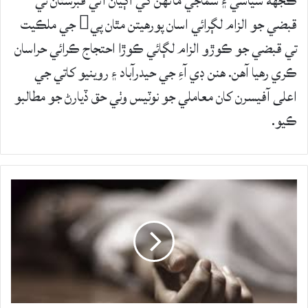
ڪجهه سياسي ۽ سماجي ماڻهن کي اڳيان آڻي قبرستان تي
قبضي جو الزام لڳرائي اسان پورهيتن مٿان پي جي ملڪيت
تي قبضي جو ڪوڙو الزام لڳائي ڪوڙا احتجاج ڪرائي حراسان
ڪري رهيا آهن. هنن ڊي آءِ جي حيدرآباد ۽ روينيو کاتي جي
اعلى آفيسرن کان معاملي جو نوٽيس وٺي حق ڏيارڻ جو مطالبو
ڪيو.