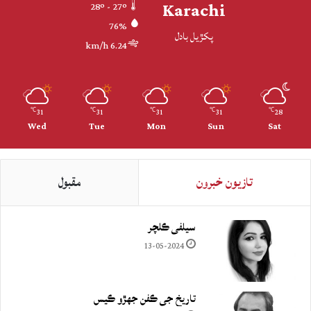
Karachi
28º - 27º
76%
پکڙيل بادل
6.24 km/h
31
31
31
31
28
℃
℃
℃
℃
℃
Wed
Tue
Mon
Sun
Sat
تازيون خبرون
مقبول
سيلفي ڪلچر
13-05-2024
تاريخ جي ڪفن جھڙو ڪيس