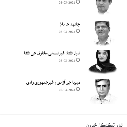
08-03-2024
چانهه جا باغ
08-03-2024
ناول ڪتا: غيرانساني مخلوق جي ڪٿا
08-03-2024
ميڊيا جي آزادي ۽ غيرجمھوري وادي
06-03-2024
تازو ٽيڪنيڪل خبرون