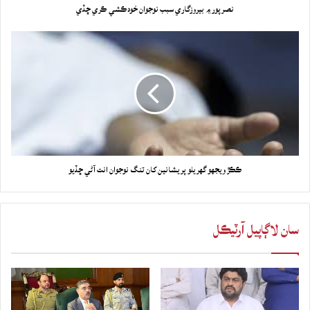
نصرپور ۾ بيروزگاري سبب نوجوان خودڪشي ڪري ڇڏي
ڪڪڙ ويجهو گهريلو پريشانين کان تنگ نوجوان انت آڻي ڇڏيو
سان لاڳاپيل آرٽيڪل