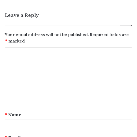
Leave a Reply
Your email address will not be published.
Required fields are
*
marked
C
o
m
m
e
n
t
*
Name
*