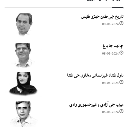
تاريخ جي ڪفن جھڙو ڪيس
08-03-2024
چانهه جا باغ
08-03-2024
ناول ڪتا: غيرانساني مخلوق جي ڪٿا
08-03-2024
ميڊيا جي آزادي ۽ غيرجمھوري وادي
06-03-2024