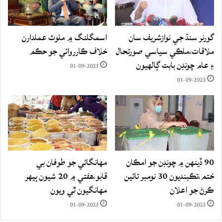
گورنر سنڌ جي نوازشريف سان
اسمگلنگ ۾ ملوث عملدارن
ملاقات،ملڪي سياسي صورتحال
خلاف ڪارروائي جو حڪم
۽ عام چونڊن بابت ڳالهيون
01-09-2023
01-09-2023
90 ڏينهن ۾ چونڊن جو امڪان
مهانگائي جو طوفان بي
ختم،تڪبنديون 30 نومبر تائين
قابو،هفتي ۾ 20 شيون ٻيهر
ڪرڻ جو اعلان
مهانگيون ٿي ويون
01-09-2023
01-09-2023