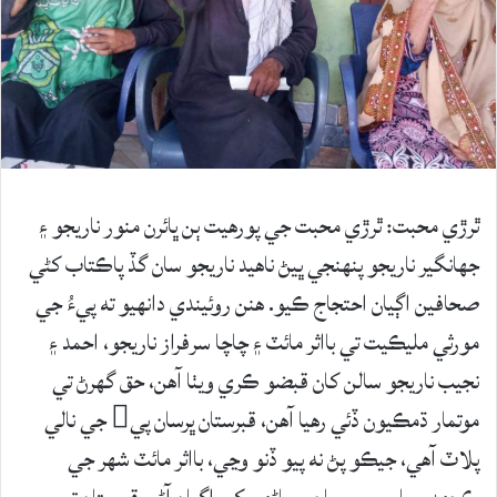
ٿرڙي محبت: ٿرڙي محبت جي پورهيت ٻن ڀائرن منور ناريجو ۽
جهانگير ناريجو پنهنجي ڀيڻ ناهيد ناريجو سان گڏ پاڪتاب کڻي
صحافين اڳيان احتجاج ڪيو. هنن روئيندي دانهيو ته پيءُ جي
مورثي مليڪيت تي بااثر مائٽ ۽ چاچا سرفراز ناريجو، احمد ۽
نجيب ناريجو سالن کان قبضو ڪري ويٺا آهن، حق گهرڻ تي
موتمار ڌمڪيون ڏئي رهيا آهن، قبرستان ڀرسان پي جي نالي
پلاٽ آهي، جيڪو پڻ نه پيو ڏنو وڃي، بااثر مائٽ شهر جي