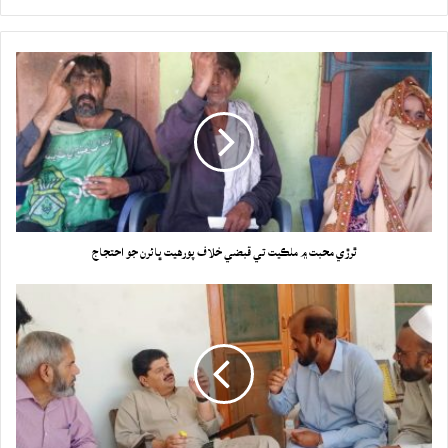
ٿرڙي محبت ۾ ملڪيت تي قبضي خلاف پورهيت ڀائرن جو احتجاج