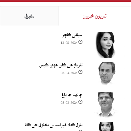
تازيون خبرون
مقبول
سيلفي ڪلچر
13-05-2024
تاريخ جي ڪفن جھڙو ڪيس
08-03-2024
چانهه جا باغ
08-03-2024
ناول ڪتا: غيرانساني مخلوق جي ڪٿا