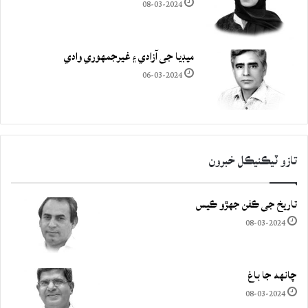
08-03-2024
ميڊيا جي آزادي ۽ غيرجمھوري وادي
06-03-2024
تازو ٽيڪنيڪل خبرون
تاريخ جي ڪفن جھڙو ڪيس
08-03-2024
چانهه جا باغ
08-03-2024