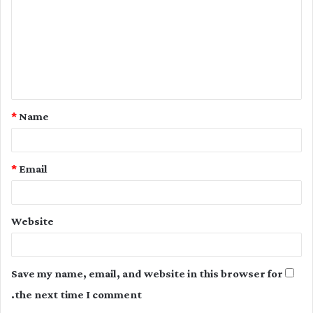
m
m
e
n
t
*
Name
*
*
Email
Website
Save my name, email, and website in this browser for
the next time I comment.