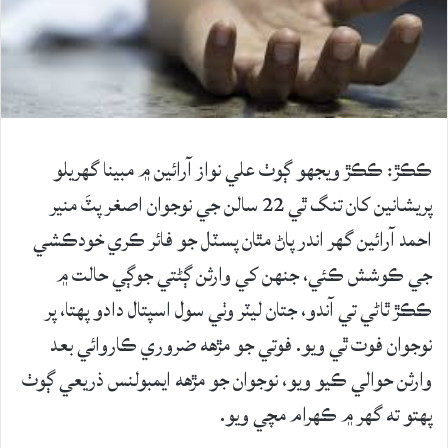
ڪڪڙ: ڪڪڙ ويجهو ڳوٺ علي نواز آرائين ۾ مبينا گهريلو
پريشانين کان تنگ ٿي 22 سالن جي نوجوان اصغر پٽَ منير
احمد آرائين گهر اندر پاڻ مٿان پسٽل جو فائر ڪري خودڪشي
جي ڪوشش ڪئي، جنهن کي وارثن ڳڻتي جوڳي حالت ۾
ڪڪڙ ٿاڻي تي آندو، جتان ليٽر وٺي سول اسپتال دادو پهتا، پر
نوجوان فوت ٿي ويو. فوتي جو مڙهه ضروري ڪاروائي بعد
وارثن حوالي ڪيو ويو، نوجوان جو مڙهه ايمبولنس ذريعي ڳوٺ
پهتو ته گهر ۾ ڪهرام مچي ويو.