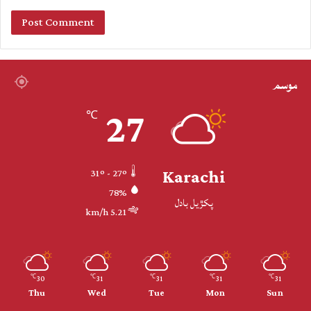
موسم
27
℃
Karachi
31º - 27º
78%
پکڙيل بادل
5.21 km/h
30
31
31
31
31
℃
℃
℃
℃
℃
Thu
Wed
Tue
Mon
Sun