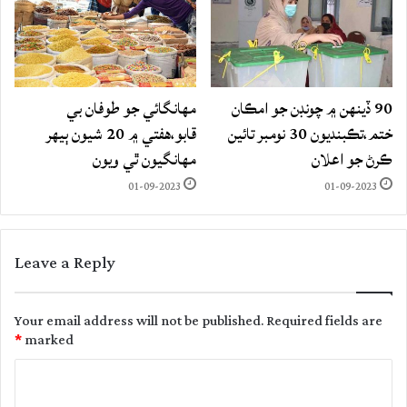
90 ڏينهن ۾ چونڊن جو امڪان
مهانگائي جو طوفان بي
ختم،تڪبنديون 30 نومبر تائين
قابو،هفتي ۾ 20 شيون ٻيهر
ڪرڻ جو اعلان
مهانگيون ٿي ويون
01-09-2023
01-09-2023
Leave a Reply
Your email address will not be published.
Required fields are
*
marked
C
o