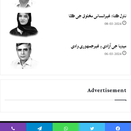
ناول ڪتا: غيرانساني مخلوق جي ڪٿا
08-03-2024
ميڊيا جي آزادي ۽ غيرجمھوري وادي
06-03-2024
Advertisement