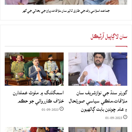
جماعت اسلامي وفد جي طارق ٽالپر سان ملاقات،پراڻ جي بحالي جي گهر
سان لاڳاپيل آرٽيڪل
گورنر سنڌ جي نوازشريف سان
اسمگلنگ ۾ ملوث عملدارن
ملاقات،ملڪي سياسي صورتحال
خلاف ڪارروائي جو حڪم
۽ عام چونڊن بابت ڳالهيون
01-09-2023
01-09-2023