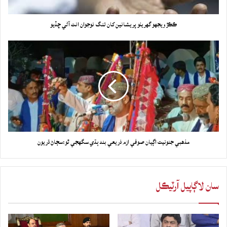
ڪڪڙ ويجهو گهريلو پريشانين کان تنگ نوجوان انت آڻي ڇڏيو
مذهبي جنونيت اڳيان صوفي ازم ذريعي بند ٻڌي سگهجي ٿو:سڄاڻ ڌريون
سان لاڳاپيل آرٽيڪل