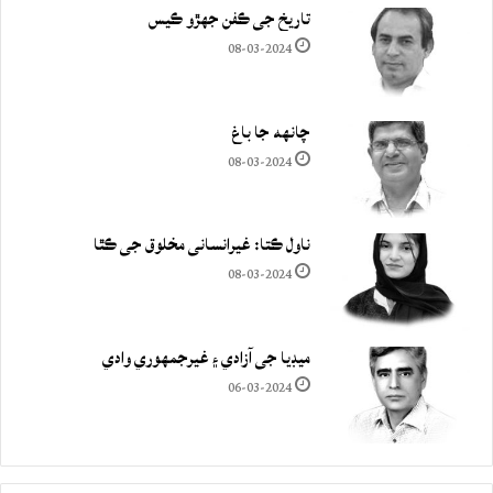
تاريخ جي ڪفن جھڙو ڪيس
08-03-2024
چانهه جا باغ
08-03-2024
ناول ڪتا: غيرانساني مخلوق جي ڪٿا
08-03-2024
ميڊيا جي آزادي ۽ غيرجمھوري وادي
06-03-2024