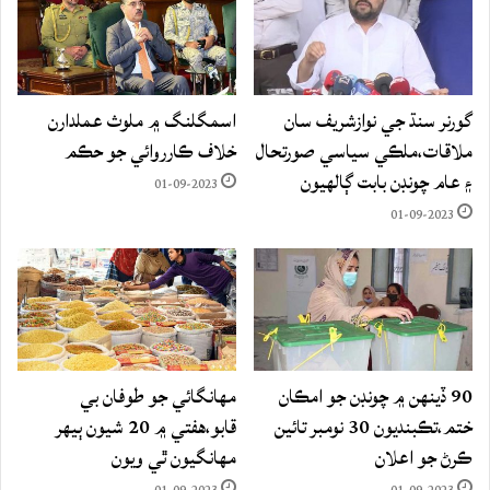
گورنر سنڌ جي نوازشريف سان
اسمگلنگ ۾ ملوث عملدارن
ملاقات،ملڪي سياسي صورتحال
خلاف ڪارروائي جو حڪم
۽ عام چونڊن بابت ڳالهيون
01-09-2023
01-09-2023
90 ڏينهن ۾ چونڊن جو امڪان
مهانگائي جو طوفان بي
ختم،تڪبنديون 30 نومبر تائين
قابو،هفتي ۾ 20 شيون ٻيهر
ڪرڻ جو اعلان
مهانگيون ٿي ويون