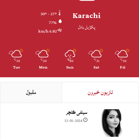
Karachi
30º - 27º
77%
پکڙيل بادل
6.82 km/h
30
30
30
31
30
℃
℃
℃
℃
℃
Tue
Mon
Sun
Sat
Fri
تازيون خبرون
مقبول
سيلفي ڪلچر
13-05-2024