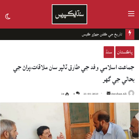
مينيو
tch
kin
تاريخ جي ڪفن جھڙو ڪيس
پاڪستان
سنڌ
جماعت اسلامي وفد جي طارق ٽالپر سان ملاقات،پراڻ جي
بحالي جي گهر
24
0
21-05-2023
Send
Zeeshan Ali
an
email