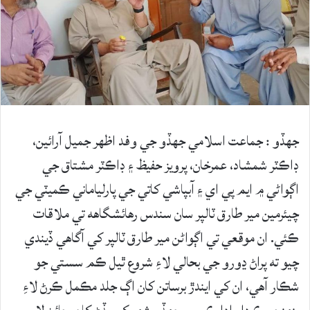
جهڏو : جماعت اسلامي جهڏو جي وفد اظهر جميل آرائين،
ڊاڪٽر شمشاد، عمرخان، پرويز حفيظ ۽ ڊاڪٽر مشتاق جي
اڳواڻي ۾ ايم پي اي ۽ آبپاشي کاتي جي پارلياماني ڪميٽي جي
چيئرمين مير طارق ٽالپر سان سندس رهائشگاهه تي ملاقات
ڪئي. ان موقعي تي اڳواڻن مير طارق ٽالپر کي آگاهي ڏيندي
چيو ته پراڻ ڍورو جي بحالي لاءِ شروع ٿيل ڪم سستي جو
شڪار آهي، ان کي ايندڙ برساتن کان اڳ جلد مڪمل ڪرڻ لاءِ