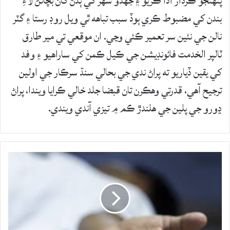
پنهنجو ڪردار ادا ڪريو ۽ جهڏو شهر کي ٻڏڻ کان بچائڻ لاءِ
بندن کي مضبوط ڪري ٻوڏ سبب تباهه ٿي ويل روڊ رستا ۽ گٽر
نالن جي نئين سر تعمير ڪئي وڃي. ان موقعي تي مير طارق
ٽالپر الخدمت فائونڊيشن جي ڪيل ڪمن کي ساراهيو ۽ وفد
کي يقين ڏياريو ته پراڻ ندي جي بحالي سنڌ سرڪار جي اولين
ترجيح آهي، قدرتي وهڪرن تان قبضا جلد خالي ڪرايا ويندا، پراڻ
ڍورو جي پلين جي هلندڙ ڪم ۾ تيزي آندي ويندي.