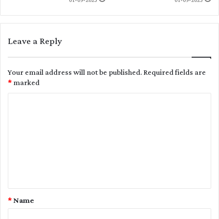
01-09-2023
01-09-2023
Leave a Reply
Your email address will not be published.
Required fields are
*
marked
C
o
m
m
e
n
t
*
Name
*