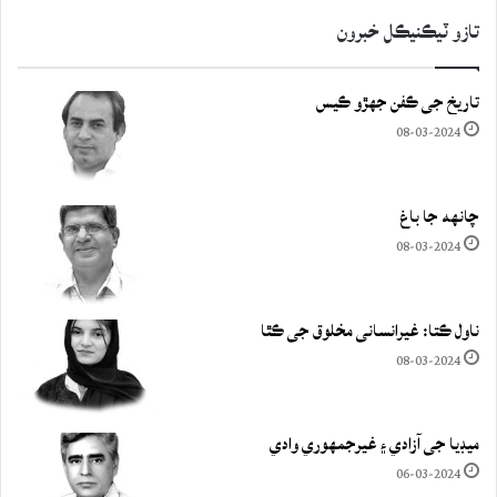
تازو ٽيڪنيڪل خبرون
تاريخ جي ڪفن جھڙو ڪيس
08-03-2024
چانهه جا باغ
08-03-2024
ناول ڪتا: غيرانساني مخلوق جي ڪٿا
08-03-2024
ميڊيا جي آزادي ۽ غيرجمھوري وادي
06-03-2024