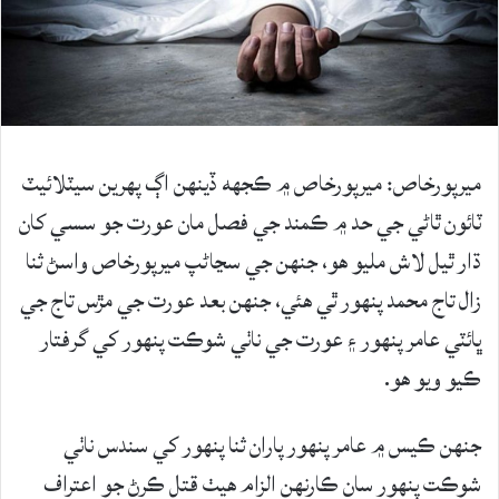
ميرپورخاص: ميرپورخاص ۾ ڪجھه ڏينهن اڳ پھرين سيٽلائيٽ
ٽائون ٿاڻي جي حد ۾ ڪمند جي فصل مان عورت جو سسي کان
ڌار ٿيل لاش مليو ھو، جنھن جي سڃاڻپ ميرپورخاص واسڻ ثنا
زال تاج محمد پنھور ٿي ھئي، جنھن بعد عورت جي مڙس تاج جي
ڀائٽي عامر پنهور ۽ عورت جي ناٺي شوڪت پنھور کي گرفتار
ڪيو ويو ھو.
جنھن ڪيس ۾ عامر پنھور پاران ثنا پنھور کي سندس ناٺي
شوڪت پنھور سان ڪارنھن الزام هيٺ قتل ڪرڻ جو اعتراف