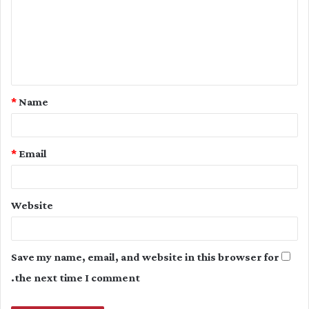
m
m
e
n
t
*
Name
*
*
Email
Website
Save my name, email, and website in this browser for
the next time I comment.