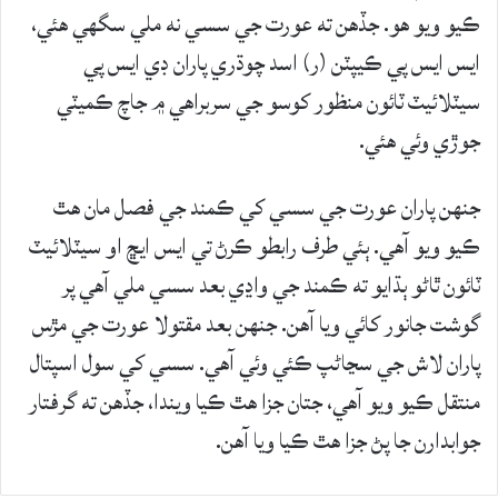
ڪيو ويو ھو. جڏھن ته عورت جي سسي نه ملي سگهي ھئي،
ايس ايس پي ڪيپٽن (ر) اسد چوڌري پاران ڊي ايس پي
سيٽلائيٽ ٽائون منظور کوسو جي سربراهي ۾ جاچ ڪميٽي
جوڙي وئي ھئي.
جنھن پاران عورت جي سسي کي ڪمند جي فصل مان ھٿ
ڪيو ويو آهي. ٻئي طرف رابطو ڪرڻ تي ايس ايڇ او سيٽلائيٽ
ٽائون ٿاڻو ٻڌايو ته ڪمند جي واڍي بعد سسي ملي آھي پر
گوشت جانور کائي ويا آھن. جنھن بعد مقتولا عورت جي مڙس
پاران لاش جي سڃاڻپ ڪئي وئي آهي. سسي کي سول اسپتال
منتقل ڪيو ويو آهي، جتان جزا ھٿ ڪيا ويندا، جڏهن ته گرفتار
جوابدارن جا پڻ جزا ھٿ ڪيا ويا آهن.