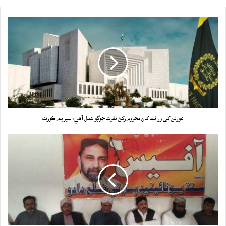
عورتن کي وراثت کان محروم رکڻ نفرت جوڳو عمل آهي: سپريم ڪورٽ