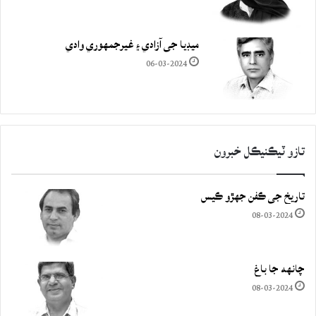
ميڊيا جي آزادي ۽ غيرجمھوري وادي
06-03-2024
تازو ٽيڪنيڪل خبرون
تاريخ جي ڪفن جھڙو ڪيس
08-03-2024
چانهه جا باغ
08-03-2024