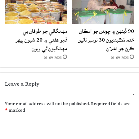
90 ڏينهن ۾ چونڊن جو امڪان
مهانگائي جو طوفان بي
ختم،تڪبنديون 30 نومبر تائين
قابو،هفتي ۾ 20 شيون ٻيهر
ڪرڻ جو اعلان
مهانگيون ٿي ويون
01-09-2023
01-09-2023
Leave a Reply
Your email address will not be published.
Required fields are
*
marked
C
o