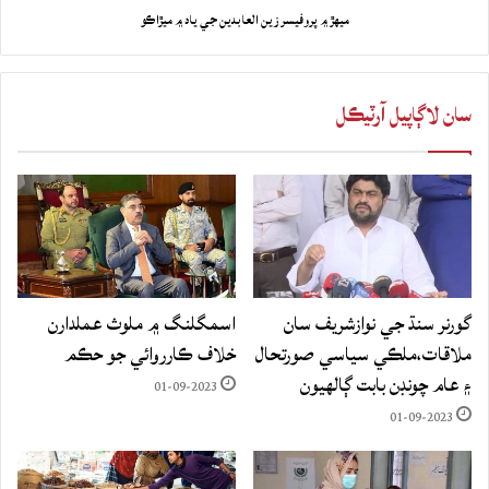
ميهڙ ۾ پروفيسر زين العابدين جي ياد ۾ ميڙاڪو
سان لاڳاپيل آرٽيڪل
گورنر سنڌ جي نوازشريف سان
اسمگلنگ ۾ ملوث عملدارن
ملاقات،ملڪي سياسي صورتحال
خلاف ڪارروائي جو حڪم
۽ عام چونڊن بابت ڳالهيون
01-09-2023
01-09-2023