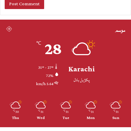
موسم
28
℃
Karachi
31º - 27º
72%
پکڙيل بادل
5.64 km/h
30
31
31
31
31
℃
℃
℃
℃
℃
Thu
Wed
Tue
Mon
Sun