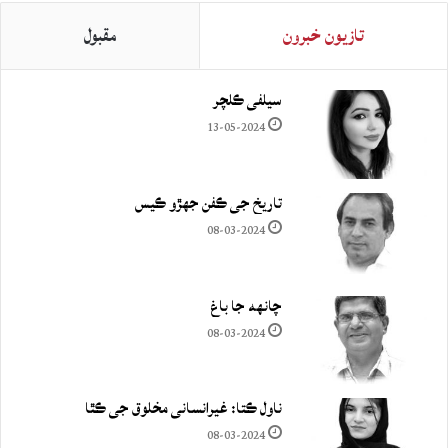
تازيون خبرون
مقبول
سيلفي ڪلچر
13-05-2024
تاريخ جي ڪفن جھڙو ڪيس
08-03-2024
چانهه جا باغ
08-03-2024
ناول ڪتا: غيرانساني مخلوق جي ڪٿا
08-03-2024