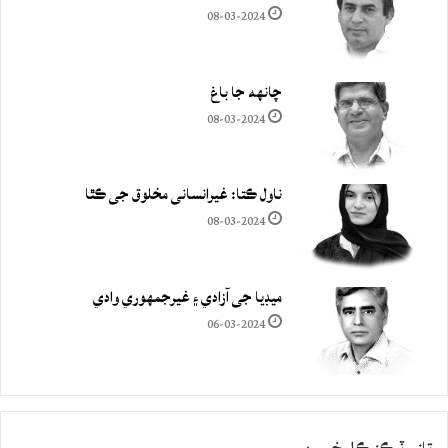
08-03-2024
چانهه جا باغ
08-03-2024
ناول ڪتا: غيرانساني مخلوق جي ڪٿا
08-03-2024
ميڊيا جي آزادي ۽ غيرجمھوري وادي
06-03-2024