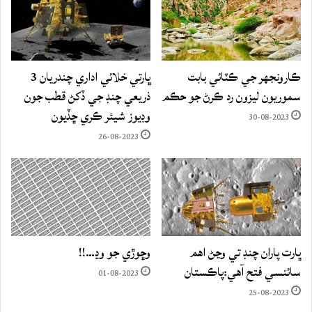
ڪارونجهر جي ڪٽائي بابت
ڀارتي خلائي اداري چندريان 3
سموريون ليزون رد ڪرڻ جو حڪم
ذريعي چنڊ جي ڏکڻ قطب جون
وڊيوز شيئر ڪري ڇڏيون
30-08-2023
26-08-2023
ڀارت پاران چنڊ تي وڃڻ اهم
وڇوڙي جو وڍ…!!
سائنسي فتح آهي:پاڪستان
01-08-2023
25-08-2023