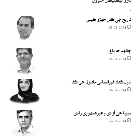
تازو ٽيڪنيڪل خبرون
تاريخ جي ڪفن جھڙو ڪيس
08-03-2024
چانهه جا باغ
08-03-2024
ناول ڪتا: غيرانساني مخلوق جي ڪٿا
08-03-2024
ميڊيا جي آزادي ۽ غيرجمھوري وادي
06-03-2024