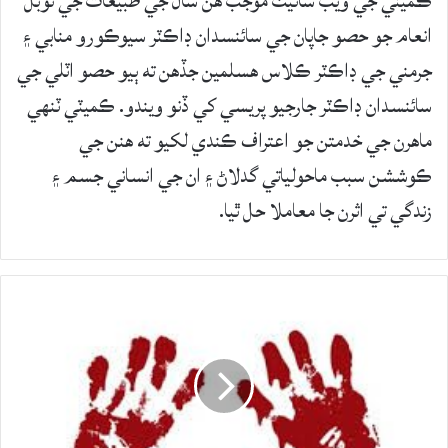
ڪميٽي جي ويب سائيٽ موجب هن سال جي طبيعات جي نوبل
انعام جو حصو جاپان جي سائنسدان ڊاڪٽر سيوڪورو منابي ۽
جرمني جي ڊاڪٽر ڪلاس هسلمين جڏهن ته ٻيو حصو اٽلي جي
سائنسدان ڊاڪٽر جارجيو پريسي کي ڏنو ويندو. ڪميٽي ٽنهي
ماهرن جي خدمتن جو اعتراف ڪندي لکيو ته هنن جي
ڪوششن سبب ماحولياتي گدلاڻ ۽ ان جي انساني جسم ۽
زندگي تي اثرن جا معاملا حل ٿيا.