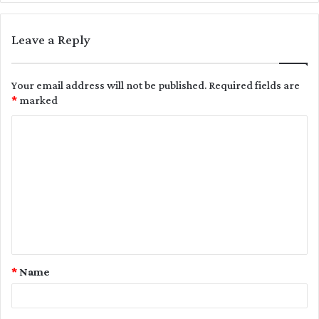
Leave a Reply
Your email address will not be published.
Required fields are
*
marked
C
o
m
m
e
n
t
*
Name
*