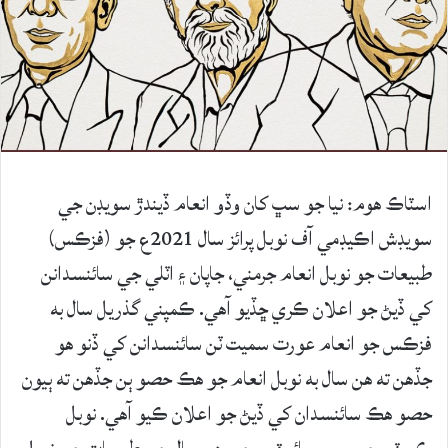
اسٽاڪ هوم: نيا جو سڀ کان وڏو انعام ڏيندڙ سويڊن جي
سويڊش اڪيڊمي آف نوبل پرائز سال 2021ع جو (فزڪس)
طبيعات جو نوبل انعام جرمني، جاپان ۽ اٽلي جي سائنسدانن
کي ڏيڻ جو اعلان ڪري ڇڏيو آهي. ڪمپني گذريل سال به
فزڪس جو انعام عورت سميت ٽن سائنسدانن کي ڏنو هو
جڏهن ته هن سال به نوبل انعام جو هڪ حصو ٻن جڏهن ته ٻيون
حصو هڪ سائنسدان کي ڏيڻ جو اعلان ڪيو آهي. نوبل