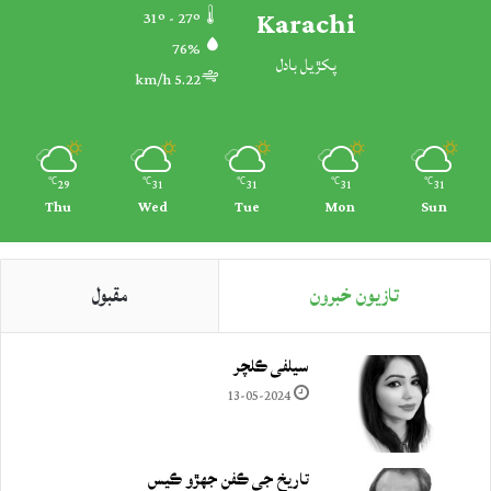
Karachi
31º - 27º
76%
پکڙيل بادل
5.22 km/h
29
31
31
31
31
℃
℃
℃
℃
℃
Thu
Wed
Tue
Mon
Sun
تازيون خبرون
مقبول
سيلفي ڪلچر
13-05-2024
تاريخ جي ڪفن جھڙو ڪيس