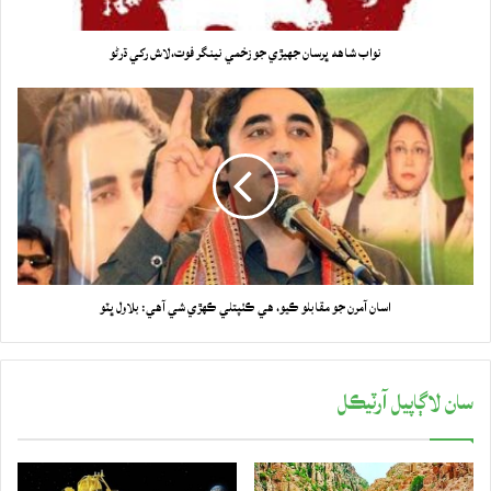
نواب شاهه ڀرسان جهيڙي جو زخمي نينگر فوت،لاش رکي ڌرڻو
اسان آمرن جو مقابلو ڪيو، هي ڪٺپتلي ڪهڙي شي آهي: بلاول ڀٽو
سان لاڳاپيل آرٽيڪل