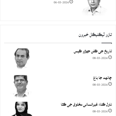
06-03-2024
تازو ٽيڪنيڪل خبرون
تاريخ جي ڪفن جھڙو ڪيس
08-03-2024
چانهه جا باغ
08-03-2024
ناول ڪتا: غيرانساني مخلوق جي ڪٿا
08-03-2024