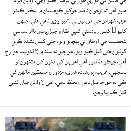
جي قاتلن کي فوري طور تي گرفتار ڪيو وڃي. وارثن الزام
ھنيو آھي ته نوجوان ناظم جوکيو ڪوهستان ۾ شڪار ڪندڙ
عرب شھزادن جي موبائيل تي لائيو وڊيو ٺاهي هئي، جنهن
کانپو کيس زبردستي کنڀي ڪارو جبل ڀرسان بااثر سياسي
شخصيت جي اوطاق تي پهچايو ويو، جتي کيس تشدد ڪري
گوليون هڻي قتل ڪيو ويو. هن چيو ته سنڌ ۾ لاقانونيت جو راڄ
آھي، جيڪو طاقتور آھي اھو پاڻ کي قانون کان مٿانھون ٿو
سمجھي. غريب، پورھيت، ھاري، مزدور ۽ مسڪين ماڻھن کي
ڪي به حق حاصل ناھن ۽ تحفظ ناھي. اھي لاوارثن جيان کنڀي
قتل ڪيا پيا وڃن.