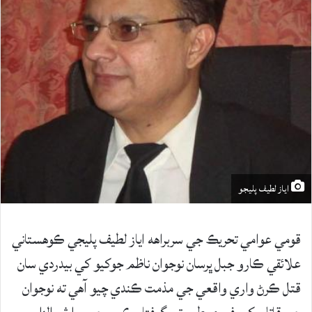
اياز لطيف پليجو
قومي عوامي تحريڪ جي سربراهه اياز لطيف پليجي ڪوهستاني
علائقي ڪارو جبل ڀرسان نوجوان ناظم جوکيو کي بيدردي سان
قتل ڪرڻ واري واقعي جي مذمت ڪندي چيو آھي ته نوجوان