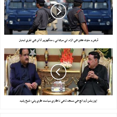
ڏوهن ۾ ملوث هجڻ جي الزام تي سرجاني ۽ منگهوپير ٿاڻن جي نفري تبديل
اپوزيشن ڏيڍ انچ جي مسجد ٺاهي ناڪاري سياست ڪري پئي: شيخ رشيد