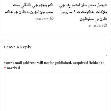
شرجيل ميمڻ سان امتياز ڀٽو جي
ڪارونجهر جي ڪٽائي بابت
ملاقات، حڪومت جا 5 سال پورا
سموريون ليزون رد ڪرڻ جو حڪم
ڪرڻ تي مبارڪون
30-08-2023
31-08-2023
Leave a Reply
Your email address will not be published.
Required fields are
*
marked
C
o
m
m
e