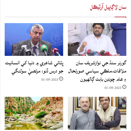
سان لاڳاپيل آرٽيڪل
گورنر سنڌ جي نوازشريف سان
ڀٽائي شاعري ۾ دنيا کي انسانيت
ملاقات،ملڪي سياسي صورتحال
جو درس ڏنو: مرتصيٰ سولنگي
۽ عام چونڊن بابت ڳالهيون
01-09-2023
01-09-2023