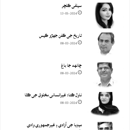
سيلفي ڪلچر
13-05-2024
تاريخ جي ڪفن جھڙو ڪيس
08-03-2024
چانهه جا باغ
08-03-2024
ناول ڪتا: غيرانساني مخلوق جي ڪٿا
08-03-2024
ميڊيا جي آزادي ۽ غيرجمھوري وادي