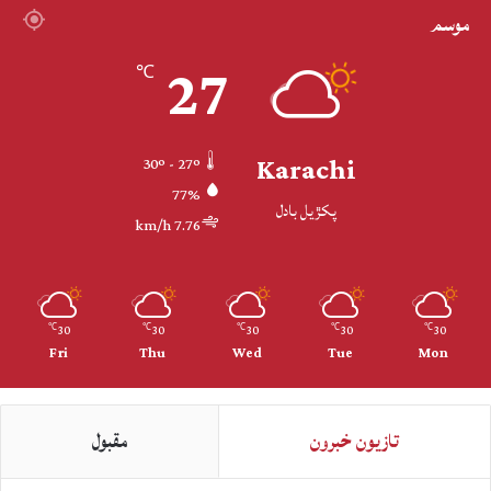
موسم
27
℃
Karachi
30º - 27º
77%
پکڙيل بادل
7.76 km/h
30
30
30
30
30
℃
℃
℃
℃
℃
Fri
Thu
Wed
Tue
Mon
تازيون خبرون
مقبول