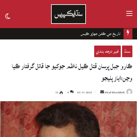
مينيو
tch
kin
تاريخ جي ڪفن جھڙو ڪيس
سنڌ
غير درجه بندي
ڪارو جبل ڀرسان قتل ڪيل ناظم جوکيو جا قاتل گرفتار ڪيا
وڃن:اياز پليجو
15
0
03-11-2021
Send
Altaf Khaskheli
an
email