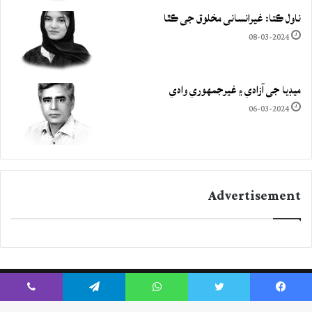
ناول ڪتا: غيرانساني مخلوق جي ڪٿا
08-03-2024
ميڊيا جي آزادي ۽ غيرجمھوري وادي
06-03-2024
Advertisement
Viber
Telegram
WhatsApp
Twitter
Facebook
Instagram
YouTube
Twitter
Facebook