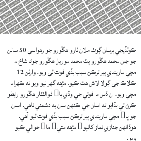
ڪوٽڏيجي ڀرسان ڳوٺ ملان ٺارو هڱورو جو رهواسي 50 سالن
جو جان محمد هڱورو پٽ محمد موريل هڱورو جوڻا شاخ ۾
مڇي ماريندي پير ترڪڻ سبب ٻڏي فوت ٿي ويو. وارثن 12
ڪلاڪ جي ڳولا لاش هٿ ڪيو. مڙهه گهر نيو ويو ته ڪهرام
مچي ويو، ان ڏس ۾ فوتي جي وڏي ڀا ذوالفقار هڱورو رابطو
ڪرڻ تي ٻڌايو ته اسان جي ڪنهن سان به دشمني ناهي. اسان
جو ڀا مڇي ماريندي پير ترڪڻ سبب ٻڏي فوت ٿيو آھي.
هوڏانهن جنازي نماز کانپو مڙهه متي ما حوالي ڪيو
ويو.