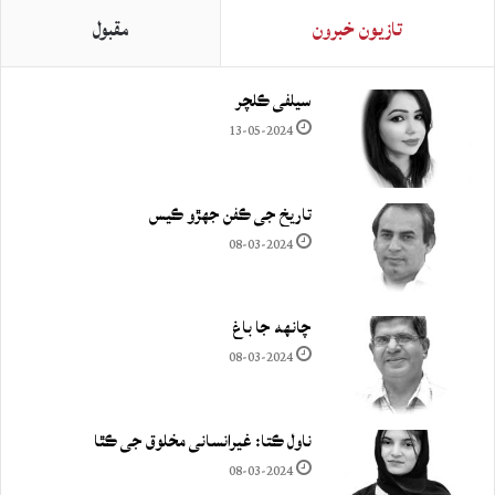
تازيون خبرون
مقبول
سيلفي ڪلچر
13-05-2024
تاريخ جي ڪفن جھڙو ڪيس
08-03-2024
چانهه جا باغ
08-03-2024
ناول ڪتا: غيرانساني مخلوق جي ڪٿا
08-03-2024