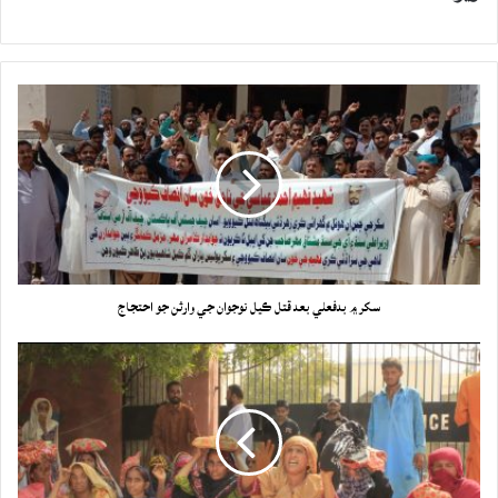
سکر ۾ بدفعلي بعد قتل ڪيل نوجوان جي وارثن جو احتجاج