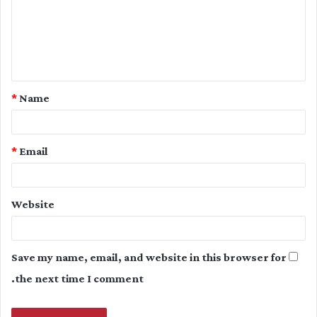
m
e
n
t
*
Name
*
*
Email
Website
Save my name, email, and website in this browser for
the next time I comment.