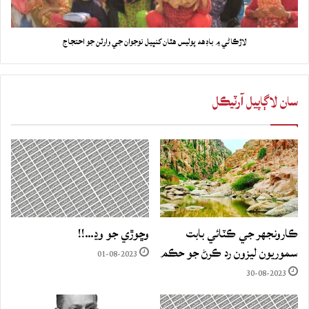
لاڙڪاڻي ۾ باڊهه پوليس هٿان کنڀيل نوجوان جي وارثن جو احتجاج
سان لاڳاپيل آرٽيڪل
ڪارونجهر جي ڪٽائي بابت
وڇوڙي جو وڍ…!!
سموريون ليزون رد ڪرڻ جو حڪم
01-08-2023
30-08-2023