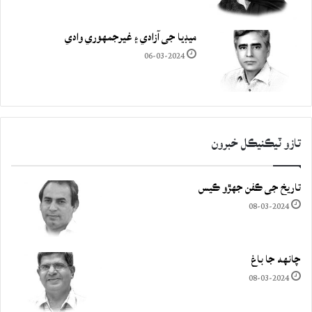
ميڊيا جي آزادي ۽ غيرجمھوري وادي
06-03-2024
تازو ٽيڪنيڪل خبرون
تاريخ جي ڪفن جھڙو ڪيس
08-03-2024
چانهه جا باغ
08-03-2024