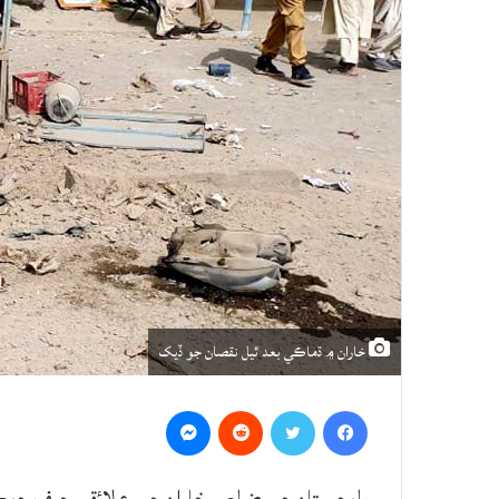
خاران ۾ ڌماڪي بعد ٿيل نقصان جو ڏيک
Messenger
Reddit
Twitter
Facebook