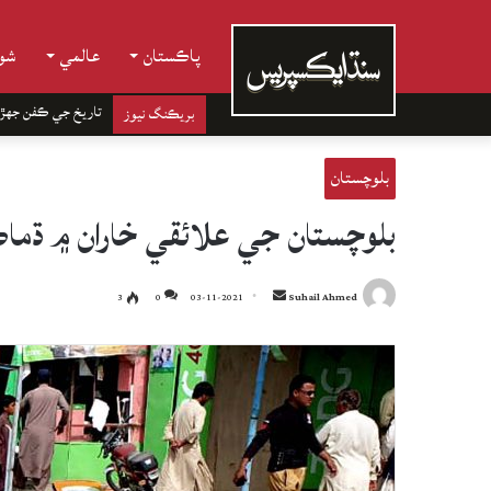
پاڪستان
عالمي
شوب
تاريخ جي ڪفن جھڙ
بريڪنگ نيوز
بلوچستان
بلوچستان جي علائقي خاران ۾ ڌماڪو، 13 ڄڻا 
Send
3
0
03-11-2021
Suhail Ahmed
an
email