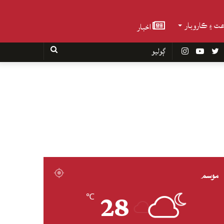
عت ۽ ڪاروبار
اخبار
Faceboo
Twitter
YouTube
Instagram
ڳوليو
موسم
28
℃