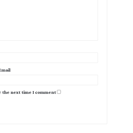
m
m
e
n
t
*
Email
r the next time I comment.