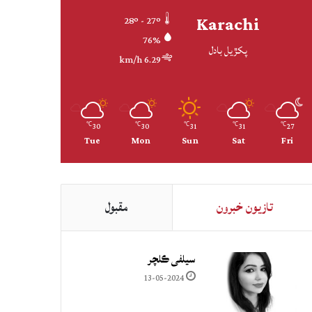
Karachi
28º - 27º
76%
پکڙيل بادل
6.29 km/h
30
30
31
31
27
℃
℃
℃
℃
℃
Tue
Mon
Sun
Sat
Fri
تازيون خبرون
مقبول
سيلفي ڪلچر
13-05-2024