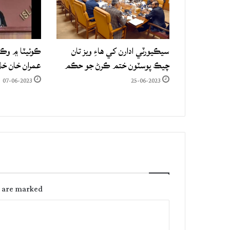
سيڪيورٽي ادارن کي هاءِ ويز تان
ڪوئيٽا ۾ وڪ
چيڪ پوسٽون ختم ڪرڻ جو حڪم
عمران خان خل
07-06-2023
25-06-2023
s are marked
C
o