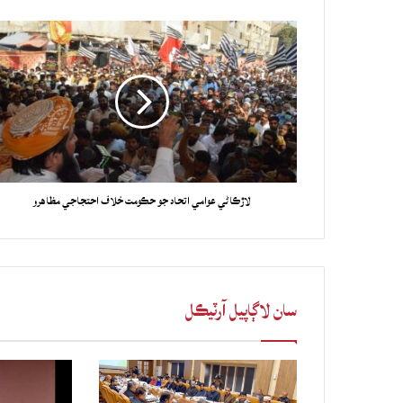
لاڙڪاڻي عوامي اتحاد جو حڪومت خلاف احتجاجي مظاهرو
سان لاڳاپيل آرٽيڪل