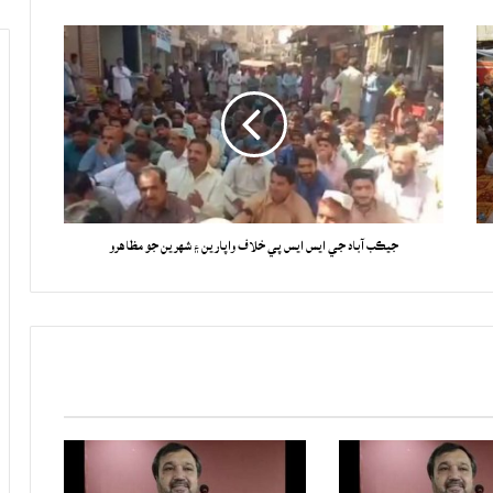
جيڪب آباد جي ايس ايس پي خلاف واپارين ۽ شهرين جو مظاهرو