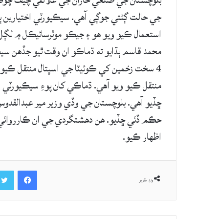
استعمال ڪيو ويو هو ۽ جيڪو موٽرسائيڪل ۾ لڳل
منتقل ڪيو ويو آهي. ڌماڪي کان پوءِ سيڪيورٽي
ڇڏيو آهي. بلوچستان جي وڏي وزير مير عبدالقدو
حڪم ڏئي ڇڏيو. هن دهشتگردي جي ان ڪارروائي 
اظهار ڪيو.
Facebook
ونڊ ڪريو