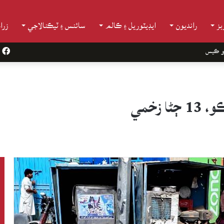
ز
رانديون
ايڊيٽوريل ۽ ڪالم
سائنس ۽ ٽيڪنالاجي
زرا
و ڪيس
k
زخمي