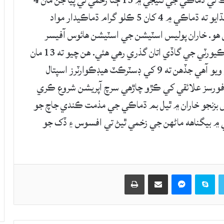
بلوچستان جي ضلعي خاران جي علائقي چيف چوڪ تي ڌماڪي جي نتيجي ۾ 13 ڄڻا زخمي ٿي پيا جن مان 4
جي حالت ڳڻتي جوڳي آهي. سيڪيورٽي اختيارين ٻڌايو ته ڌماڪي ۾ 4 کان 5 ڪلو گرام ڌماڪيدار مواد
 هو. خاران پوليس اسٽيشن جي اسٽيشن هائوس آفيسر
محمد قاسم ٻڌايو ته ڌماڪو ان وقت ٿيو جڏهن سيڪيورٽي جي گاڏي اتان گذري رهي هئي. هن چيو ته 13 مان
4 سخت زخمين کي ڪوئيٽا جي اسپتال منتقل ڪيو ويو آهي جڏهن ته 9 کي ڊسٽرڪٽ هيڊڪوارٽرز اسپتال
 فورسز علائقي کي ڪڙو چاڙهي سرچ آپريشن شروع ڪري
س بزنجو خاران ۾ ٿيل بم ڌماڪي جي مذمت ڪندي جاچ جو
۾ بيگناهه ماڻهن جي زخمي ٿيڻ تي افسوس ۽ ڏک جو
Twitter
Skype
Messenger
حصيداري ڪريو اي ميل ذريعي
اپيو