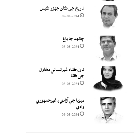
تاريخ جي ڪفن جھڙو ڪيس
08-03-2024
چانهه جا باغ
08-03-2024
ناول ڪتا: غيرانساني مخلوق
جي ڪٿا
08-03-2024
ميڊيا جي آزادي ۽ غيرجمھوري
وادي
06-03-2024